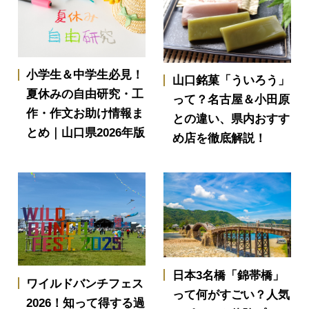
小学生＆中学生必見！
山口銘菓「ういろう」
夏休みの自由研究・工
って？名古屋＆小田原
作・作文お助け情報ま
との違い、県内おすす
とめ｜山口県2026年版
め店を徹底解説！
日本3名橋「錦帯橋」
ワイルドバンチフェス
って何がすごい？人気
2026！知って得する過