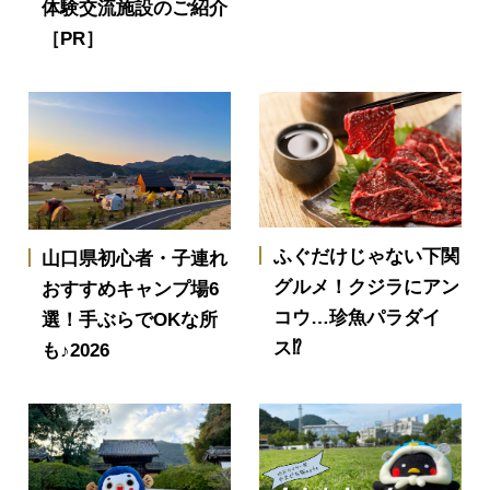
体験交流施設のご紹介
［PR］
ふぐだけじゃない下関
山口県初心者・子連れ
グルメ！クジラにアン
おすすめキャンプ場6
コウ…珍魚パラダイ
選！手ぶらでOKな所
ス⁉
も♪2026