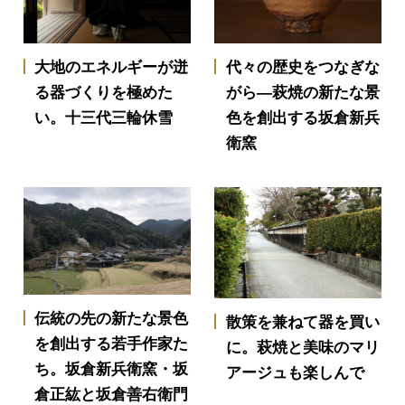
大地のエネルギーが迸
代々の歴史をつなぎな
る器づくりを極めた
がら―萩焼の新たな景
い。十三代三輪休雪
色を創出する坂倉新兵
衛窯
伝統の先の新たな景色
散策を兼ねて器を買い
を創出する若手作家た
に。萩焼と美味のマリ
ち。坂倉新兵衛窯・坂
アージュも楽しんで
倉正紘と坂倉善右衛門