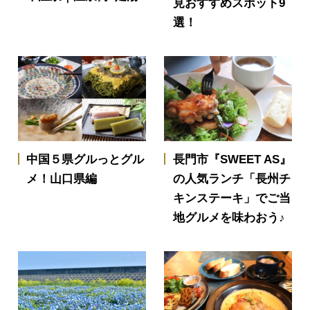
見おすすめスポット9
選！
中国５県グルっとグル
長門市『SWEET AS』
メ！山口県編
の人気ランチ「長州チ
キンステーキ」でご当
地グルメを味わおう♪