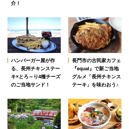
介！
ハンバーガー屋が作
長門市の古民家カフェ
る、長州チキンステー
『equal』で新ご当地
キ×とろ～り4種チーズ
グルメ「長州チキンス
のご当地サンド！
テーキ」を味わおう♪