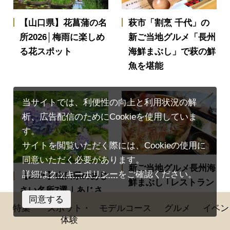
【山口県】花菖蒲の名
萩市「割烹 千代」の
所2026│梅雨に楽しめ
新ご当地グルメ「長州
る花スポット
海鮮まぶし」で萩の鮮
魚を堪能
当サイトでは、利便性の向上と利用状況の解
析、広告配信のためにCookieを使用していま
す。
サイトを閲覧いただく際には、Cookieの使用に
同意いただく必要があります。
新ご当地グルメ長州海
詳細は
クッキーポリシー
をご確認ください。
【2026】山口県のあじ
鮮まぶし ｢レストラン
さい名所7選｜あじさ
まつおか｣の甘鯛のひ
同意する
い園・あじさい寺の見
特集
スポット・
モデルコース
グルメ
イベン
つまぶし＆店舗情報を
頃・開花状況、あじさ
体験
ご紹介！