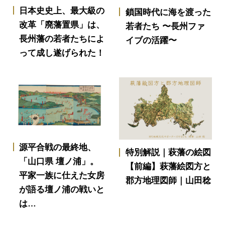
日本史史上、最大級の
鎖国時代に海を渡った
改革「廃藩置県」は、
若者たち 〜長州ファ
長州藩の若者たちによ
イブの活躍〜
って成し遂げられた！
源平合戦の最終地、
特別解説｜萩藩の絵図
「山口県 壇ノ浦」。
【前編】萩藩絵図方と
平家一族に仕えた女房
郡方地理図師｜山田稔
が語る壇ノ浦の戦いと
は…