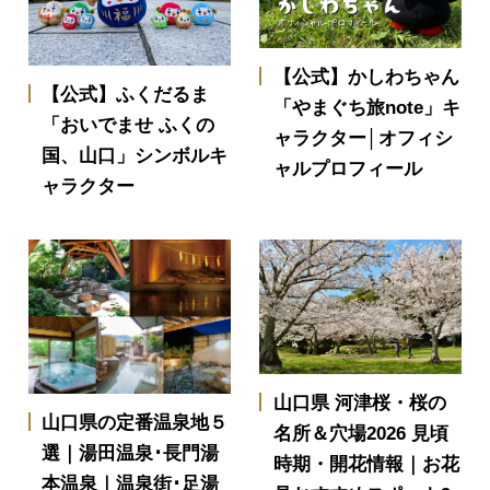
【公式】かしわちゃん
【公式】ふくだるま
「やまぐち旅note」キ
「おいでませ ふくの
ャラクター│オフィシ
国、山口」シンボルキ
ャルプロフィール
ャラクター
山口県 河津桜・桜の
山口県の定番温泉地５
名所＆穴場2026 見頃
選｜湯田温泉･長門湯
時期・開花情報｜お花
本温泉｜温泉街･足湯