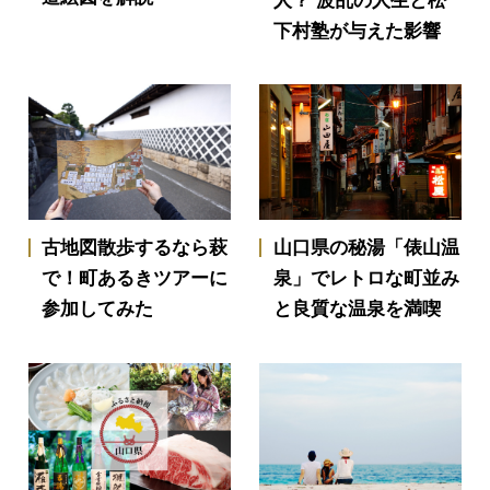
人？ 波乱の人生と松
下村塾が与えた影響
古地図散歩するなら萩
山口県の秘湯「俵山温
で！町あるきツアーに
泉」でレトロな町並み
参加してみた
と良質な温泉を満喫