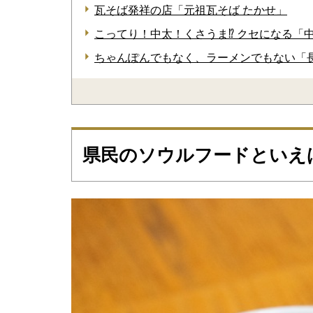
瓦そば発祥の店「元祖瓦そば たかせ」
こってり！中太！くさうま⁉ クセになる「中
ちゃんぽんでもなく、ラーメンでもない「
県民のソウルフードといえ