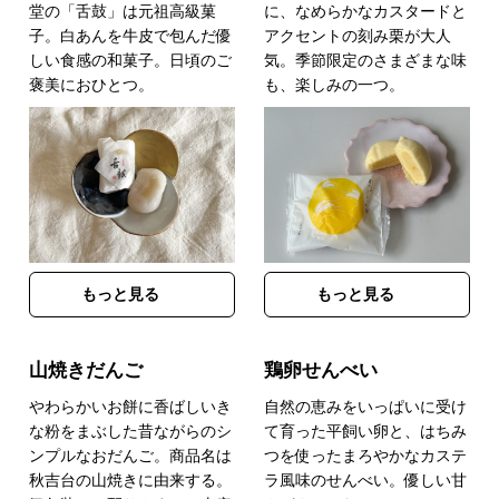
堂の「舌鼓」は元祖高級菓
に、なめらかなカスタードと
子。白あんを牛皮で包んだ優
アクセントの刻み栗が大人
しい食感の和菓子。日頃のご
気。季節限定のさまざまな味
褒美におひとつ。
も、楽しみの一つ。
もっと見る
もっと見る
山焼きだんご
鶏卵せんべい
やわらかいお餅に香ばしいき
自然の恵みをいっぱいに受け
な粉をまぶした昔ながらのシ
て育った平飼い卵と、はちみ
ンプルなおだんご。商品名は
つを使ったまろやかなカステ
秋吉台の山焼きに由来する。
ラ風味のせんべい。優しい甘