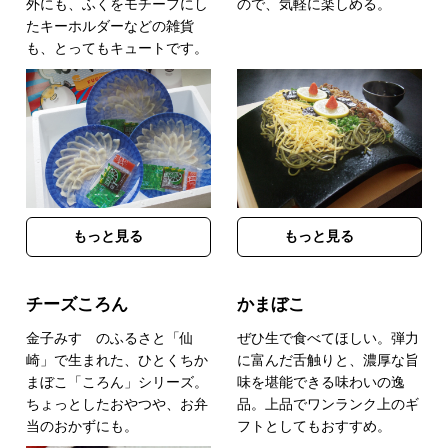
外にも、ふくをモチーフにし
ので、気軽に楽しめる。
たキーホルダーなどの雑貨
も、とってもキュートです。
もっと見る
もっと見る
チーズころん
かまぼこ
金子みすゞのふるさと「仙
ぜひ生で食べてほしい。弾力
崎」で生まれた、ひとくちか
に富んだ舌触りと、濃厚な旨
まぼこ「ころん」シリーズ。
味を堪能できる味わいの逸
ちょっとしたおやつや、お弁
品。上品でワンランク上のギ
当のおかずにも。
フトとしてもおすすめ。