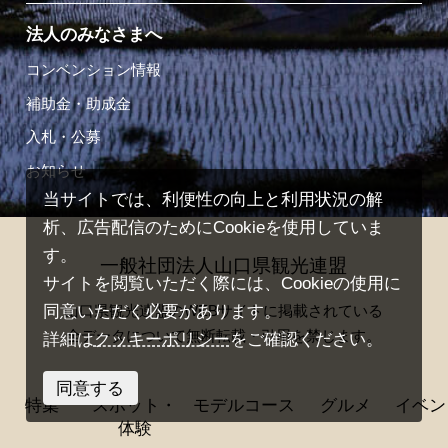
法人のみなさまへ
コンベンション情報
補助金・助成金
入札・公募
お知らせ
当サイトでは、利便性の向上と利用状況の解
析、広告配信のためにCookieを使用していま
す。
一般社団法人山口県観光連盟
サイトを閲覧いただく際には、Cookieの使用に
山口県観光連盟のWEBサイトに掲載されている
同意いただく必要があります。
全データについて無断転載・引用を禁じます。
詳細は
クッキーポリシー
をご確認ください。
同意する
© Yamaguchi Prefectural Tourism Federation All rights
特集
スポット・
モデルコース
グルメ
イベン
reserved.
体験