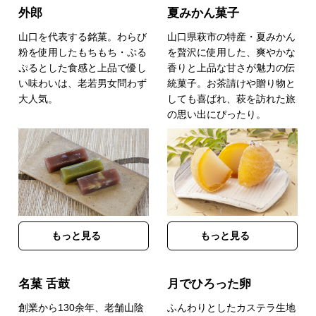
外郎
夏みかん菓子
山口を代表する銘菓。わらび
山口県萩市の特産・夏みかん
粉を使用したもちもち・ぷる
を贅沢に使用した、爽やかな
ぷるとした食感と上品で優し
香りと上品な甘さが魅力の伝
い味わいは、老若男女問わず
統菓子。お茶請けや贈り物と
大人気。
しても喜ばれ、萩を訪れた旅
の思い出にぴったり。
もっと見る
もっと見る
名菓 舌鼓
月でひろった卵
創業から130余年、老舗山陰
ふんわりとしたカステラ生地