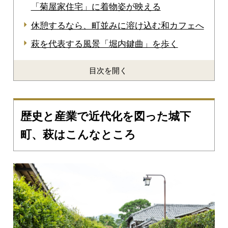
「菊屋家住宅」に着物姿が映える
休憩するなら、町並みに溶け込む和カフェへ
萩を代表する風景「堀内鍵曲」を歩く
目次を開く
歴史と産業で近代化を図った城下
町、萩はこんなところ
Prev