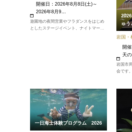
開催日：2026年8月8日(土)～
2026年8月9…
20
遊園地の夜間営業やフラダンスをはじめ
ゅう
としたステージイベント、ナイトマーケ
ットとワークショップ、キッチンカーの
岩国・
出店など、わくわくする夏の風物詩が盛
開催
りだくさんです。★遊園地夜間営業 カ
天の
ッタ君の大観覧車、ペガサスファンタジ
ー、アモーレエキスプレス、呪われ…
岩国市
会です
うとう
今年度
新たに
周辺を会
を鮮や
一日海士体験プログラム 2026