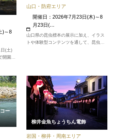
山口・防府エリア
開催日：2026年7月23日(木)～8
月23日(…
土)～8
山口県の昆虫標本の展示に加え、イラス
トや体験型コンテンツを通して、昆虫た
ちの暮らしや驚きの生態を、子どもから
日(土)
大人まで楽しみながら学べる内容となっ
定で開園す
ています。身近にいながら、実はあまり
トムシを
知られていない昆虫にスポットを当て、
る「かぶ
県内ならではの昆虫や、地域文化と…
クヌギ林
虫の
販売・…
コー
柳井金魚ちょうちん電飾
岩国・柳井・周南エリア