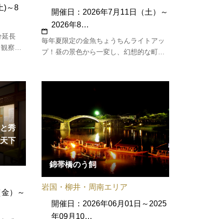
土)～8
開催日：2026年7月11日（土）～
2026年8…
分延長
毎年夏限定の金魚ちょうちんライトアッ
中観察な
プ！昼の景色から一変し、幻想的な町並
賞コー
みに様変わり。期間中の8月13日には柳
生は、通
井金魚ちょうちん祭りも開催されます。
2026
日）◆受付
）◆料金
と秀
天下
錦帯橋のう飼
岩国・柳井・周南エリア
（金）～
開催日：2026年06月01日～2025
年09月10…