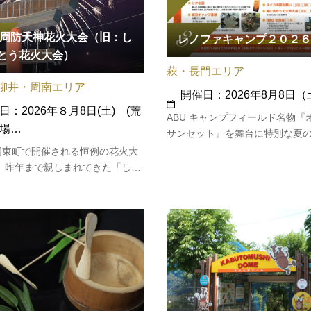
26周防天神花火大会（旧：し
レノファキャンプ２０２６
とう花火大会）
萩・長門エリア
柳井・周南エリア
開催日：2026年8月8日（
日：2026年８月8日(土) (荒
ABU キャンプフィールド名物『
場…
サンセット』を舞台に特別な夏
を！レノファの勝利とJ２昇格、
周東町で開催される恒例の花火大
いを託し、焚き火を囲み、みん
。 昨年まで親しまれてきた「しゅ
ファ山口FC を応援しよう！開催
花火大会（周東花火大会）」は、
2026年8/8 sat 15:00～20:3
から「周防天神花火大会」として
ABU キャンプフィールド（山口
開催します。 島田川河畔・天神橋
場に、8,888発の花火が夏の夜空
かに彩…