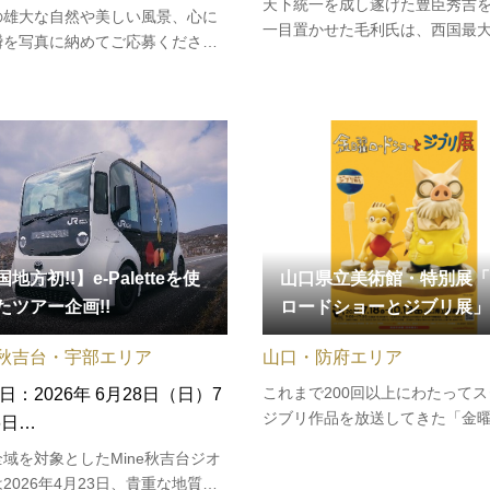
天下統一を成し遂げた豊臣秀吉
の雄大な自然や美しい風景、心に
一目置かせた毛利氏は、西国最
瞬を写真に納めてご応募くださ
大名でした。毛利氏が天下人秀
プロ・アマ問わず、どなたでも応
ように向き合ったのか、伝来の
ます！詳細は、こちらからご確認
紹介する企画展です。毛利博物
い。
展「輝元と秀吉－西国最大の戦
天下人－」
地方初!!】e-Paletteを使
山口県立美術館・特別展「
たツアー企画!!
ロードショーとジブリ展」
秋吉台・宇部エリア
山口・防府エリア
これまで200回以上にわたって
日：2026年 6月28日（日）7
ジブリ作品を放送してきた「金
6日…
ショー」。スタジオジブリが“ス
域を対象としたMine秋吉台ジオ
き”を行い、日本テレビが「風の
2026年4月23日、貴重な地質遺