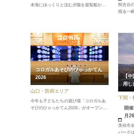
秋吉台
本海にゆっくりと沈む夕陽を遊覧船から
残る一
ご覧いただけます。赤く染まる萩のまち
い！！
を普段とは違った目線で眺めてみません
募でき
か？◆運航期間／2026年7月1日（水）～
くださ
8月31日（月） ※完全予約制 当日の
16時までにご予約下…
コロガルあそびのひゃっかてん
【中国
2026
用し
山口・防府エリア
下関・
今年も子どもたちの遊び場「コロガルあ
開催
そびのひゃっかてん2026」がオープン！
「コロガル公園シリーズ」は子どもたち
月2
が遊びを通じて自ら考え、創造するため
美祢市全
の環境としてデザインされた遊び場で
パークは