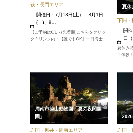
萩・長門エリア
夏休
開催日：7月18日(土） 8月1日
下関・
(土)、8…
開催
【ご予約は6/1～(先着順)こちらをクリッ
日（
ク※リンク内「【誰でもOK】一日海士体
験 」よりお申込みいただけます】阿武町
夏休み特
の沿岸一帯には漁業権が設定されてお
工体験
り、漁業者以外がサザエやアワビ、ナマ
い。
コ等の海産物を潜って獲ることは禁止さ
れています。漁業者以外が獲ると密…
周南市徳山動物園「夏の夜間開
20
園」
岩国・
岩国・柳井・周南エリア