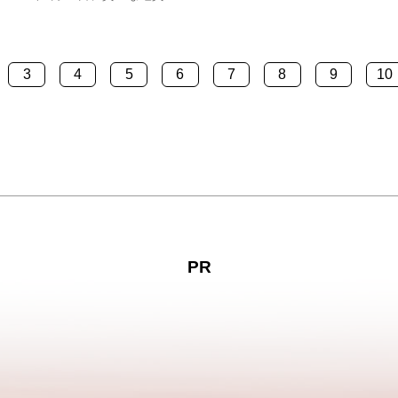
シカ」を初放送した1985年を起
全、活用することを目的としたユ
和へと移り変わる社会の様子を
世界ジオパークに認定されまし
がら、ジブリ作品の…
祢市観光協会は、認定を記念し、
3
4
5
6
7
8
9
10
方で唯一稼働する電気自動車バス
lette(イー・パレット)」を使用…
PR