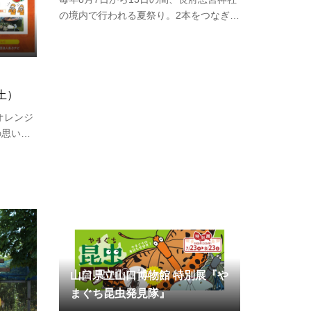
の境内で行われる夏祭り。2本をつなぎ合
わせて作られた大幟と呼ばれる長さ20～
30ｍの竹を担ぐ男達の勇壮な「幟舞い」
と、「切篭」と呼ばれる燈篭を付けた七
夕飾りを持つ女達の上品で美しい行列
土）
が、境内の鬼石と呼ばれる石を周る…
オレンジ
の思い出
夕日に願
なでレノ
日程：
0ごろ会場：
県…
山口県立山口博物館 特別展『や
まぐち昆虫発見隊』