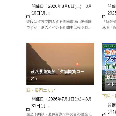
開催
開催日：2026年8月8日(土)、8月
20
10日(月…
「錦帯
普段は夕方で閉園する周南市徳山動物園
ある「
ですが、夏のイベント期間中は夜９時ま
「錦川
で特別に開園します。夜ならではの静か
で開催
な雰囲気の中で、日中とは違う動物たち
祭典月
の姿を楽しめる人気イベントです。涼し
が計12
い時間帯にゆっくり園内を歩けるので、
詳細情
子ども連れのおでかけにもぴったり…
萩八景遊覧船「夕陽観賞コー
秋吉
ス」
スト
萩・長門エリア
下関・
開催日：2026年7月1日(水)～8月
開催
31日(月…
(月
完全予約制・夏休み期間中のみの運航 日