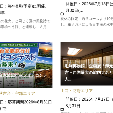
開催日：2026年7月18日(
日：毎年8月(予定)に開催。
月30日(…
26年…
夏休み限定！通常コースより10
橋の花火」と同じく夏の風物詩で
し、箱メガネによる日本海の水
錦帯橋のう飼」と連動し、８月を
ど夏らしい体験型の「日本海観
水の祭典月間」として下記の要領
ス」を運航します。小・中・高
する予定です。本年度も錦川水の
常料金より割引あり！◆運航期間／
間として約２分間75発のミニ花火
年7月18日（土）～8月30日（
日間打ち上げられます。2026年の
時間／9:00～16:00（随時運航
報はこちら！
／ …
毛利博物館 企画展「輝元
吉－西国最大の戦国大名と
台家族旅行村フォトコンテ
人…
山口・防府エリア
秋吉台・宇部エリア
開催日：2026年7月17日
日：応募期間2026年8月31日
8月31日…
)まで