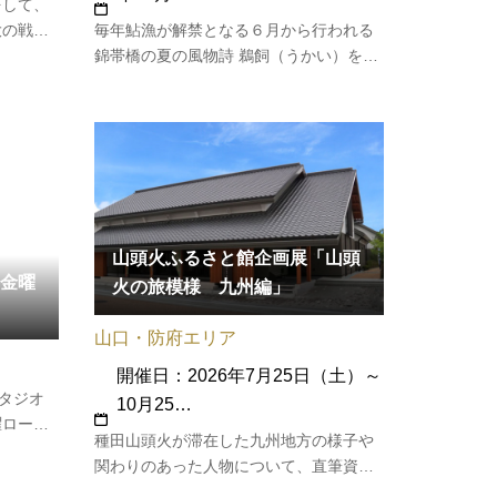
をして、
大の戦国
毎年鮎漁が解禁となる６月から行われる
吉にどの
錦帯橋の夏の風物詩 鵜飼（うかい）を、
資料から
清流錦川に浮かぶ屋形船に乗って観賞し
館 企画
ます。鵜匠が巧みな手縄さばきで鵜を操
国大名と
り、協力して鮎を獲る姿は迫力満点。屋
形船では鵜を間近に見ながら、篝火の熱
を感じることができ、間近で繰り…
山頭火ふるさと館企画展「山頭
金曜
火の旅模様 九州編」
山口・防府エリア
開催日：2026年7月25日（土）～
スタジオ
10月25…
曜ロード
種田山頭火が滞在した九州地方の様子や
タジオ開
関わりのあった人物について、直筆資料
谷のナウ
とあわせて紹介する企画展です。 山頭火