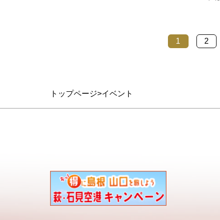
す。2012年にYCAMで発表して以来、好
産を保
評を博しており、国内の芸術祭や商業
ネスコ
施…
た。美
1
2
中国地
「e-Pa
トップページ
イベント