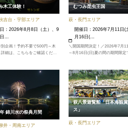
み木工体験！
むつみ昆虫王国
秋吉台・宇部エリア
萩・長門エリア
日：2026年8月8日（土）、9
開催日：2026年7月11日(
日…
月16日(…
別企画！予約不要で500円～木
＼開国期間決定！／2026年7月11
！詳細は、こちらをご確認くださ
～8月16日(日)夏の間の期間限
る昆虫とのふれあい施設。カブ
間近で観察し触れることができ
と虫ドーム」、1.5ヘクタールの
を整備し昆虫採集ができる「昆
森」、そして、カブトムシ等の
萩八景遊覧船「日本海観賞
ス」
26年 錦川水の祭典月間
萩・長門エリア
柳井・周南エリア