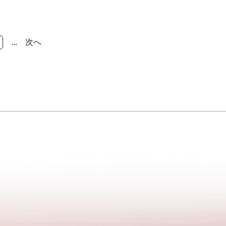
点に、令
ふるさと館企画展「山頭火の旅模様 九
たどりな
州編」（1）山頭火ふるさと館企画展「山
頭火の旅模様 九州編」（2）
...
次へ