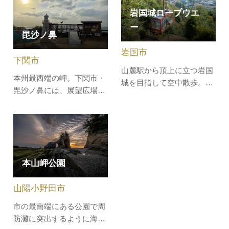
やかな風が、波のざわめき
岩国城ロープウエ
を伝えます。まさに「日本
ー
海を望む大広間」です。高
毘沙ノ鼻
台には、ハマユウ、ツツ
岩国市
ジ、ツバキ、サザンカなど
下関市
が植えられ…
山麓駅から頂上に立つ岩国
本州最西端の岬。下関市・
城を目指して空中散歩。音
毘沙ノ鼻には、展望広場・
声ガイドによる岩国の歴史
駐車場が整備されており、
に耳を傾けていると、あっ
気軽に立ち寄ることができ
という間に山頂へ到着しま
ます。遮るものがなく視界
す。山頂に立つ岩国城まで
一面に広がる日本海は絶
は山頂駅から徒歩約10分で
景。九州や海に浮かぶ島々
す。ロープウエーや山頂駅
本山岬公園
を眺めて悠久の時にうっと
からは錦帯橋や岩国市内を
り…。日中の景色ももちろ
一望でき、晴れた日には瀬
山陽小野田市
ん素敵ですが、夕暮れ時が
戸内海ま…
ベス…
市の最南端にある公園で周
防灘に突出するように海に