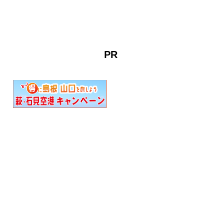
面しています。約4000万年
前の地層が露出し、浸食や
風化を繰り返しながら、長
い歳月をかけ形成された奇
岩がそびえ立ち、中でも干
PR
潮時にしか近づくことがで
きないくぐり岩などの奇岩
がそびえ立ち、大自然の壮
観な景色…