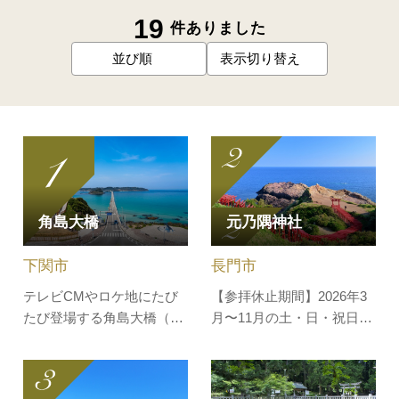
19
件ありました
並び順
表示切り替え
角島大橋
元乃隅神社
下関市
長門市
テレビCMやロケ地にたび
【参拝休止期間】2026年3
たび登場する角島大橋（つ
月〜11月の土・日・祝日、
のしまおおはし）。リゾー
8月8日(土)〜16日(日)のお
トのような白い砂浜とコバ
盆期間は参拝休止です。
ルトブルーの海が広がる絶
※8月は8日・9日・15日・