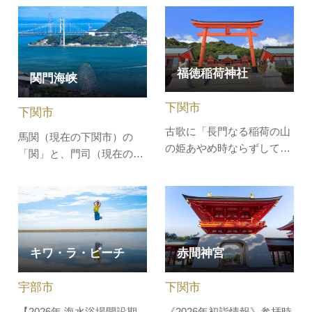
時代初期の1673年に創建さ
した！日本最大級のカルス
れたもので、長さ193.3ｍ
ト台地「秋吉台」。見渡す
幅5ｍの五連アーチを描い
限りの草原に、白い石灰岩
ています。春にはソメイヨ
が顔を出す様子はまるで羊
福徳稲荷神社
シノをはじめとする約1500
の群れのよう。日本三大カ
関門海峡
本の桜、夏には木々の緑、
ルストにも数えられ、年間
下関市
秋には紅葉が彩を添え優雅
を通じて観光客で賑わいま
下関市
な景観が広が…
す。カル…
古歌に「長門なる稲荷の山
馬関（現在の下関市）の
の姫あやめ時ならずして如
「関」と、門司（現在の北
月に咲く」と詠まれている
九州市門司区）の「門」を
ほど由緒の古い社で、開
取ったもので、約6000年前
運、商売繁盛、家内安全、
に本州と九州が分断され海
航海安全、学業成就、交通
峡が形成されたといわれて
安全、豊漁祈願と、ご利益
います。関門海峡を陸路で
も多彩です。 赤い千本鳥居
キワ・ラ・ビーチ
赤間神宮
渡る方法は「関門橋」「関
と青い海、響灘に浮かぶ
門トンネル」を渡るか、地
島々のコントラストが美し
宇部市
下関市
下トンネルに繋がる電車を
く、境…
利用する3…
【2026年 海水浴場開設期
《2026年初詣情報》参拝時