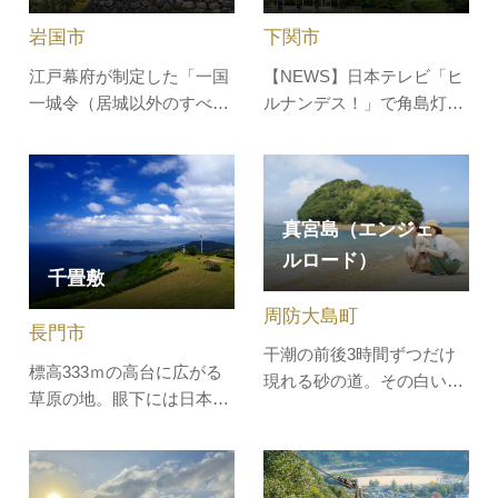
める海に突き出した突堤が
を受けてできたものです。
岩国市
下関市
あります。西日本有数の夕
高さ12ｍ…
日の名所と言われ…
江戸幕府が制定した「一国
【NEWS】日本テレビ「ヒ
一城令（居城以外のすべて
ルナンデス！」で角島灯台
の城の破却を命じた令）」
が紹介されました！2025年
により取り壊され、現在の
11月27日放送「ナンチャン
白壁の美しい造りに再建さ
と行く！今が旬の山口でテ
れた天守閣。山頂に立つ城
ンション爆上げツアー」角
真宮島（エンジェ
の展望台から眼下に広がる
島の西端に位置し、日本海
ルロード）
錦帯橋や岩国の城下町は絶
側初の洋式灯台が立つ公
千畳敷
景です。晴れた日には瀬戸
園。石造りの灯台は明治9
周防大島町
内海の島々、宮島まで見渡
年に初点灯し、今でもなお
長門市
すことが…
現役で活躍中…
干潮の前後3時間ずつだけ
標高333ｍの高台に広がる
現れる砂の道。その白い道
草原の地。眼下には日本海
が繋がっている時間だけ、
に浮かぶ島々、果てしなく
周防大島（屋代島）から沖
広がる海と空の一大パノラ
に浮かぶ真宮島へ歩いて渡
マが展開し、海をわたる爽
ることができます。