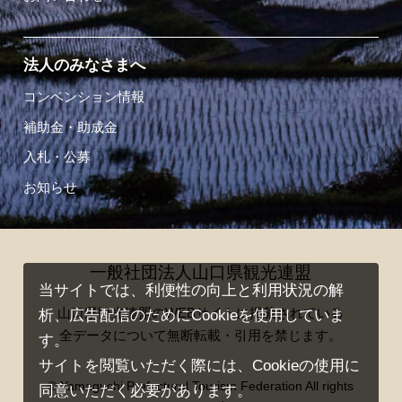
法人のみなさまへ
コンベンション情報
補助金・助成金
入札・公募
お知らせ
一般社団法人山口県観光連盟
当サイトでは、利便性の向上と利用状況の解
山口県観光連盟のWEBサイトに掲載されている
析、広告配信のためにCookieを使用していま
全データについて無断転載・引用を禁じます。
す。
サイトを閲覧いただく際には、Cookieの使用に
© Yamaguchi Prefectural Tourism Federation All rights
同意いただく必要があります。