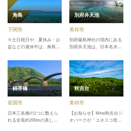
景がSNSでも話題となり、
16日以外の土日は参拝可能
またたく間に日本トップク
です。※参拝に関する最新
角島
別府弁天池
ラスの絶景ポイントとして
情報はこちらからご確認く
紹介されるようになりまし
ださい。【アクセス情報】
下関市
美祢市
た。橋の長さも無料で渡れ
駅からのアクセス情報や駐
る一般道と…
車場については…
※土日祝日や、夏休み・お
別府厳島神社の境内にある
盆などの連休中は、角島大
別府弁天池は、日本名水百
橋の大規模な交通渋滞の発
選に選ばれた池。エメラル
生が見込まれます。混雑を
ドの宝石のような美しく神
避けるため、朝の時間帯の
秘的な色合いに、誰もが見
観光もおすすめです。・角
入ってしまうでしょう。ド
島大橋手前のフォトスポッ
ライブにぴったりの人気の
錦帯橋
秋吉台
ト「海士ヶ瀬公園(あまがせ
スポットで、近年ではイン
こうえん)」の駐車場は、
スタ映えスポット、パワー
岩国市
美祢市
24時間無料でご利用いただ
スポットとしても注目を浴
けます。…
びていま…
日本三名橋の1つに数えら
【お知らせ】Mine秋吉台ジ
れる全長約200mの美しい
オパークが「ユネスコ世界
五連アーチの木造橋。江戸
ジオパーク」に認定されま