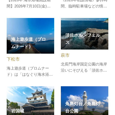
間】2026年7月10日(金)～8
間、臨時駐車場などの情報
月31日(月) 日本の「ウユ
はこちら壇ノ浦の合戦に敗
ニ塩湖」、宇部のキワ・
れ、わずか8歳という幼さ
ラ・ビーチ。リゾート地の
で入水された安徳天皇を祀
ような美しい風景が広が
る「赤間神宮」。竜宮城を
須佐ホルンフェル
る、絶景写真スポットで
イメージして建立された朱
海上遊歩道（プロ
ス
す。風のない日の潮溜まり
色の水天門が、堂々と参拝
ムナード）
(潮が引いた後に残る水たま
客を迎えてくれ、安産・家
萩市
りのようなもの)には、鏡の
内安全・無病息災・開運招
下松市
ような水面に…
福・海上…
北長門海岸国定公園の海岸
海上遊歩道（プロムナー
沿いにそびえる「須佐ホル
ド）は「はなぐり海水浴
ンフェルス」は、約1500万
場」の南側にあり、海岸線
年前のマグマの熱の影響を
に沿って整備されていま
受けて誕生しました。海底
す。全長は約300mあり、
に堆積した砂泥互層からな
潮風を感じながら海上散歩
る須佐層群に、高温の火成
角島灯台／角島灯
ができます。また、ひらめ
岩体（高山はんれい岩）が
岩国城
台公園
の供養塔や釣りなどが楽し
貫入し、その熱で変成作用