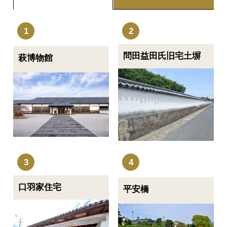
問田益田氏旧宅土塀
萩博物館
口羽家住宅
平安橋