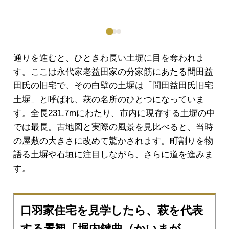
通りを進むと、ひときわ長い土塀に目を奪われま
す。ここは永代家老益田家の分家筋にあたる問田益
田氏の旧宅で、その白壁の土塀は「問田益田氏旧宅
土塀」と呼ばれ、萩の名所のひとつになっていま
す。全長231.7mにわたり、市内に現存する土塀の中
では最長。古地図と実際の風景を見比べると、当時
の屋敷の大きさに改めて驚かされます。町割りを物
語る土塀や石垣に注目しながら、さらに道を進みま
す。
口羽家住宅を見学したら、萩を代表
する景観「堀内鍵曲（かいまが