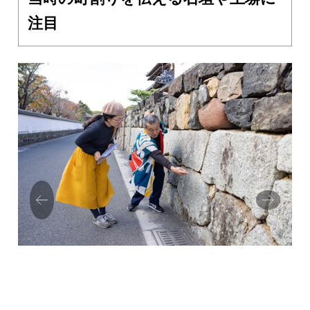
注目
Prev
Next
ious