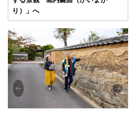
り）」へ
Prev
Next
ious