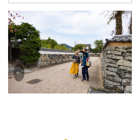
Prev
Next
ious