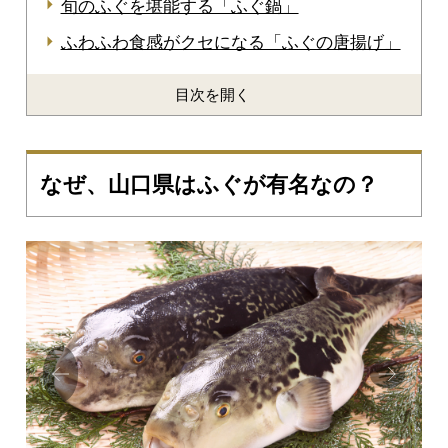
旬のふぐを堪能する「ふぐ鍋」
ふわふわ食感がクセになる「ふぐの唐揚げ」
目次を開く
なぜ、山口県はふぐが有名なの？
Prev
Next
ious