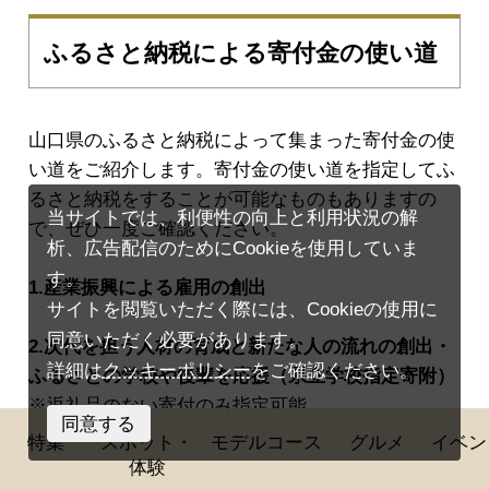
ふるさと納税による寄付金の使い道
山口県のふるさと納税によって集まった寄付金の使
い道をご紹介します。寄付金の使い道を指定してふ
るさと納税をすることが可能なものもありますの
当サイトでは、利便性の向上と利用状況の解
で、ぜひ一度ご確認ください。
析、広告配信のためにCookieを使用していま
す。
1.産業振興による雇用の創出
サイトを閲覧いただく際には、Cookieの使用に
同意いただく必要があります。
2.次代を担う人材の育成と新たな人の流れの創出・
詳細は
クッキーポリシー
をご確認ください。
ふるさとの学校や後輩を応援（県立学校指定寄附）
※返礼品のない寄付のみ指定可能。
同意する
特集
スポット・
モデルコース
グルメ
イベン
人気記事ランキング
3.次代を担う人材の育成と新たな人の流れの創出・
体験