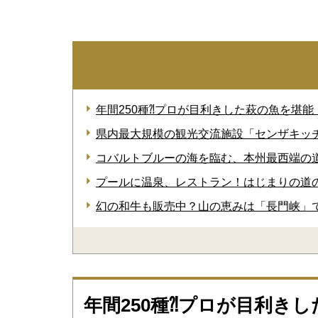
年間250種⁈プロが目利きした萩の魚を堪
県内最大規模の観光交流施設「センザキッ
コバルトブルーの海を臨む、本州最西端の道
プールに温泉、レストラン！はじまりの道
幻の和牛も販売中？山の恵みは「長門峡」
年間250種⁈プロが目利き