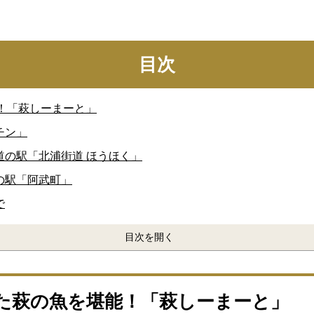
目次
能！「萩しーまーと」
チン」
の駅「北浦街道 ほうほく」
の駅「阿武町」
で
目次を開く
した萩の魚を堪能！「萩しーまーと」