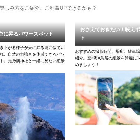
楽しみ方をご紹介。ご利益UPできるかも？
おさえておきたい！映えポ
空に昇るパワースポット
ト
き上がる様子が天に昇る龍に似てい
おすすめの撮影時間、場所、駐車場
れ、自然の力強さを体感できるパワ
紹介。空×海×鳥居の絶景を綺麗に
ト。元乃隅神社と一緒に見たい絶景
めましょう！