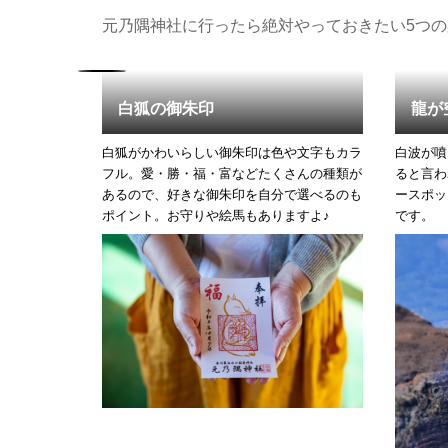
元乃隅神社に行ったら絶対やっておきたい5つの
白狐の御朱印
龍が
さ６mの大鳥
白狐がかわいらしい御朱印は色や文字もカラ
白波が噴
話題を集める
フル。愛・勝・福・富などたくさんの種類が
ると言わ
が叶うかも？
あるので、好きな御朱印を自分で選べるのも
ースポッ
ポイント。お守りや絵馬もありますよ♪
です。