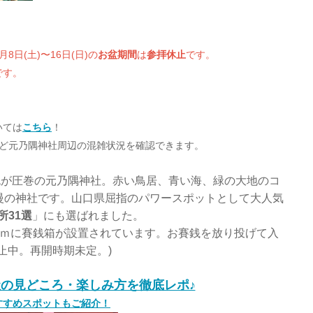
月8日(土)〜16日(日)の
お盆期間
は
参拝休止
です。
です。
いては
こちら
！
など元乃隅神社周辺の混雑状況を確認できます。
色が圧巻の元乃隅神社。赤い鳥居、青い海、緑の大地のコ
慢の神社です。山口県屈指のパワースポットとして大人気
所31選
」にも選ばれました。
6ｍに賽銭箱が設置されています。お賽銭を放り投げて入
止中。再開時期未定。)
の見どころ・楽しみ方を徹底レポ♪
すすめスポットもご紹介！