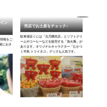
イン
売店でお土産をチェック♪
高さ6
駐車場近くには「元乃隅売店」とソフトクリ
元乃隅神社
情報をご
ームやコーヒーなどを販売する「漁火庵」が
居の上部！
1枚におさ
あります。オリジナルキャラクター「むかつ
賽銭箱にお
く半島 トリイネコ」グッズも人気です。
(※現在休