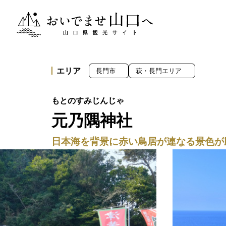
おいでませ山口へー山口県観光サイト
エリア
長門市
萩・長門エリア
元乃隅神社
日本海を背景に赤い鳥居が連なる景色が