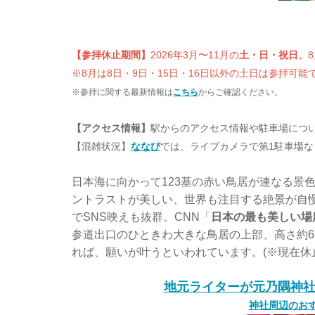
【参拝休止期間】
2026年3月〜11月の
土・日・祝日、
8
※8月は8日・9日・15日・16日以外の土日は参拝可能
※参拝に関する最新情報は
こちら
からご確認ください。
【アクセス情報】
駅からのアクセス情報や駐車場につ
【混雑状況】
ななび
では、ライブカメラで第1駐車場
日本海に向かって123基の赤い鳥居が連なる景
ントラストが美しい、世界も注目する絶景が自
でSNS映えも抜群。CNN「
日本の最も美しい場
参道出口のひときわ大きな鳥居の上部、高さ約
れば、願いが叶うといわれています。(※現在休
地元ライターが元乃隅神社
神社周辺のお