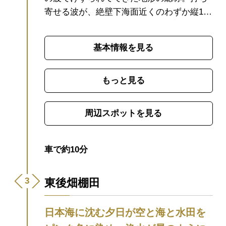
寄せる波が、絶壁下海面近くのわずか縦1
ｍ、幅20cmの穴に突入し、奥の空洞に圧縮
された空気が海水を激しく外に出そうとし
基本情報を見る
て、上方に海水を噴出させます。
この潮吹
きは、津黄集落の北西約500ｍにある海食崖
で見られます。
北東の風や冬の季節風など
もっと見る
で海が荒れるときほど高く噴き上げ、高さ
30ｍにも達することがあります。
■噴潮現象
周辺スポットを見る
が起こりやすい時期：冬(北東もしくは北の
風が吹き、波の高さ2.5m以上のとき)
車で約10分
東後畑棚田
日本海に沈む夕日が空と海と水田を