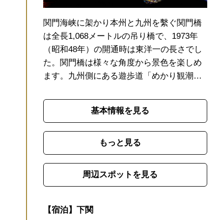
関門海峡に架かり本州と九州を繫ぐ関門橋
は全長1,068メートルの吊り橋で、1973年
（昭和48年）の開通時は東洋一の長さでし
た。
関門橋は様々な角度から景色を楽しめ
ます。九州側にある遊歩道「めかり観潮遊
歩道」から見上げる関門橋は迫力満点。展
望台に登れば関門海峡の景色をまるごと楽
基本情報を見る
しめます。夜景観賞のクルーズ船も出てい
るので、ライトアップされた橋の下をくぐ
ってみるのも海の上からしか楽しめない貴
もっと見る
重な景色です。また、関門橋は高速道路と
なっているので徒歩では渡れませんが、九
周辺スポットを見る
州側に設置された「めかりPA」は歩いて訪
れることもできるんです！関門海峡に堂々
と架かる関門橋の美しい姿を間近で楽しめ
【宿泊】下関