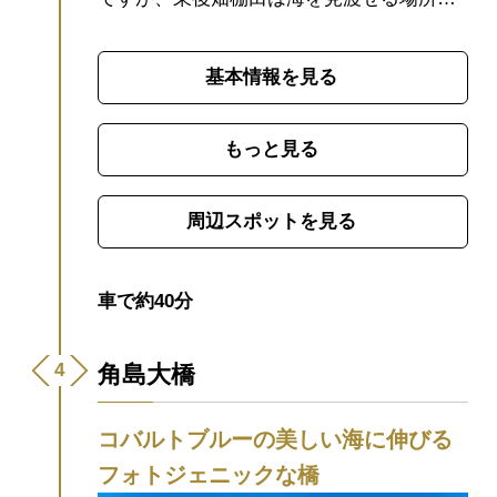
ある点が魅力で、海×棚田のコラボレーショ
ンはまさに絶景！景観の美しさ、環境の保
基本情報を見る
全活動などの取り組みが認められ、「日本
の棚田百選」に山口県から唯一選ばれまし
た。
5～8月頃には、日没後棚田の向こうに
もっと見る
イカ釣り漁船の漁火が見え、ひときわ美し
さが際立ちます。その光景をカメラに収め
周辺スポットを見る
ようと、多くのカメラマンが訪れます。
水
張り：５月中旬～６月上旬頃
田植え：５月
下旬頃
漁火：５月中旬～８月上旬頃
※あく
車で約40分
まで目安です
・6月以降は段々と稲が育つた
め、水田の反射状況が変わってきます
・9月
角島大橋
以降、段々と漁場が沖に移動していくた
め、漁り火が遠くなっていきます
・土曜日
コバルトブルーの美しい海に伸びる
の夜、天候の悪い日には、漁に出ない方が
フォトジェニックな橋
多いため、漁り火は少なくなります