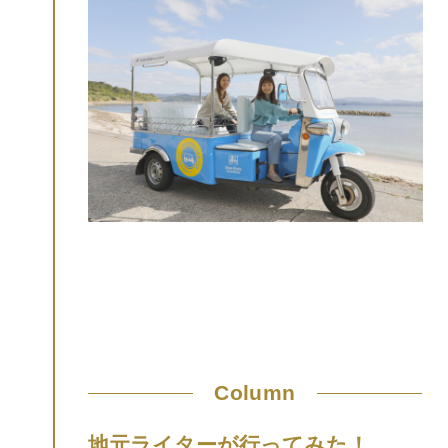
すめです。
・角島大橋手前のフォトスポッ
ト「海士ヶ瀬公園(あまがせこうえん)」の
駐車場は、24時間無料でご利用いただけま
す。
・
角島灯台
の展望台は朝9:00から入場
可能です。
・金・土・日・祝日限定の日帰
りバスツアー「ふくの旅、山口号」でも角
島大橋の絶景を楽しめます（橋は渡らず、
手前の海士ヶ瀬公園で下車）
↓詳細はこちら
↓
【メディア情報】テレビで紹介されまし
た！
・日本テレビ「ヒルナンデス！」2025
年11月27日放送「ナンチャンと行く！今が
旬の山口でテンション爆上げツアー」
地元ライターが行ってみた！