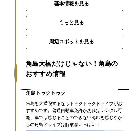
基本情報を見る
さです。（1,780ｍ）
青く美しい海を眺め、
海風を感じながらサイクリングや散歩を楽
しむのもおすすめです。
特に夏の晴れた日
もっと見る
は海の青と道路の白、島の緑のコントラス
トが美しく、まさに絶好のフォトスポット
周辺スポットを見る
です。
▼混雑・渋滞時のルートについて
夏
休み期間中の土日・祝日は、角島から本州
方面へお帰りの車で混雑が予想されます。
角島大橋だけじゃない！角島の
（混雑のピーク時間の目安：13:30～
おすすめ情報
15:00）
下関方面へお帰りの際は、角島大橋
を渡った先の交差点を左折し、市道角島大
角島トゥクトゥク
橋線から国道191号へ抜けるルートがおすす
めです。
期間中は迂回路の案内板を設置し
公園。波
角島を大満喫するならトゥクトゥクドライブがお
ておりますので、現地の案内に沿ってお進
ルマギ
すすめです。普通自動車免許があればレンタル可
みください。
▼混雑を避けるため、朝の時
生の草花
能。車では感じることのできない海風を感じなが
らの角島ドライブは解放感いっぱい！
間帯の観光や、バスツアーのご利用もおす