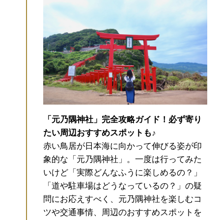
放り投げて入れば、願いが叶うといわれて
います。(※現在休止中。再開時期未定。)
地元ライターが元乃隅神社の見どころ・楽
しみ方を徹底レポ♪
神社周辺のおすすめスポ
ットもご紹介！
高台の下、参道入口「正面
の鳥居」近くの岩場では、運が良いと海水
が約30ｍも高く吹き上がる「
竜宮の潮吹
き
」を見ることができます。その様子はま
るで天に昇る竜のよう。
※岩場は滑りやす
「元乃隅神社」完全攻略ガイド！必ず寄り
いので、歩くときは細心の注意を払ってく
たい周辺おすすめスポットも♪
ださい。
社務所では、可愛い
白狐の御朱印
赤い鳥居が日本海に向かって伸びる姿が印
をいただけます。色もカラフルで種類も多
象的な「元乃隅神社」。一度は行ってみた
いので、自分の願いに合わせて好きなもの
いけど「実際どんなふうに楽しめるの？」
を選べます。参拝の記念にいかがでしょう
「道や駐車場はどうなっているの？」の疑
か。
問にお応えすべく、元乃隅神社を楽しむコ
ツや交通事情、周辺のおすすめスポットを