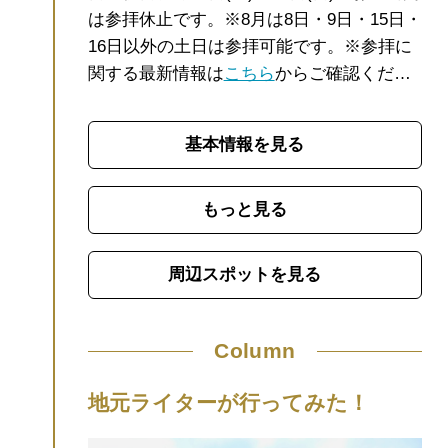
は参拝休止です。
※8月は8日・9日・15日・
16日以外の土日は参拝可能です。
※参拝に
関する最新情報は
こちら
からご確認くださ
い。
【アクセス情報】駅からのアクセス情
報や駐車場については
こちら
！
【混雑状
基本情報を見る
況】
ななび
では、ライブカメラで第1駐車場
など元乃隅神社周辺の混雑状況を確認でき
ます。
日本海に向かって123基の赤い鳥居が
もっと見る
連なる景色が圧巻の元乃隅神社。赤い鳥
居、青い海、緑の大地のコントラストが美
周辺スポットを見る
しい、世界も注目する絶景が自慢の神社で
す。山口県屈指のパワースポットとして大
人気でSNS映えも抜群。CNN「日本の最も
美しい場所31選」にも選ばれました。
参道
出口のひときわ大きな鳥居の上部、高さ約6
地元ライターが行ってみた！
ｍに賽銭箱が設置されています。お賽銭を