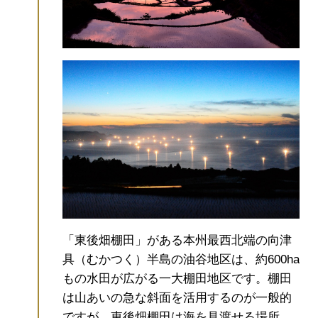
「東後畑棚田」がある本州最西北端の向津
具（むかつく）半島の油谷地区は、約600ha
もの水田が広がる一大棚田地区です。棚田
は山あいの急な斜面を活用するのが一般的
ですが、東後畑棚田は海を見渡せる場所に