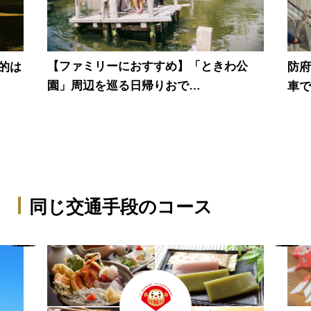
【ファミリーにおすすめ】「ときわ公
的は
防
園」周辺を巡る日帰りおで…
車
同じ交通手段のコース