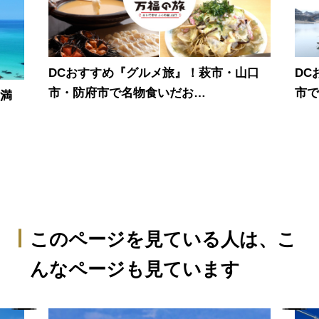
DCおすすめ『グルメ旅』！萩市・山口
DC
市・防府市で名物食いだお…
市
景満
このページを見ている人は、
こ
んなページも見ています