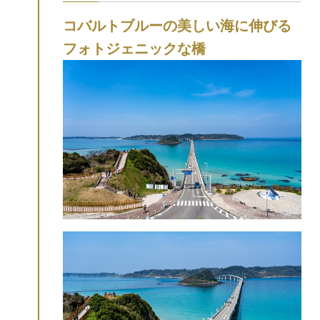
放り投げて入れば、願いが叶うといわれて
コバルトブルーの美しい海に伸びる
います。(※現在休止中。再開時期未定。)
フォトジェニックな橋
地元ライターが元乃隅神社の見どころ・楽
しみ方を徹底レポ♪
神社周辺のおすすめスポ
ットもご紹介！
高台の下、参道入口「正面
の鳥居」近くの岩場では、運が良いと海水
が約30ｍも高く吹き上がる「
竜宮の潮吹
き
」を見ることができます。その様子はま
るで天に昇る竜のよう。
※岩場は滑りやす
いので、歩くときは細心の注意を払ってく
ださい。
社務所では、可愛い
白狐の御朱印
をいただけます。色もカラフルで種類も多
いので、自分の願いに合わせて好きなもの
を選べます。参拝の記念にいかがでしょう
か。