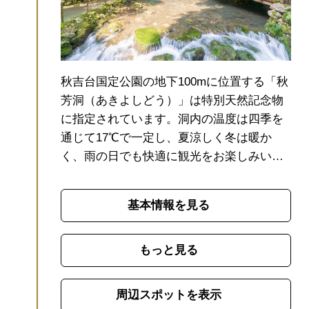
秋吉台国定公園の地下100mに位置する「秋
芳洞（あきよしどう）」は特別天然記念物
に指定されています。
洞内の温度は四季を
通じて17℃で一定し、夏涼しく冬は暖か
く、雨の日でも快適に観光をお楽しみいた
だけます。
洞内の総延長は10kmを超える国
内最大級で、約1kmに及ぶ一般観光コース
基本情報を見る
では、長い年月をかけて生み出された自然
の造形美の数々を目にすることができま
す。
まるで棚田を思わせるような「百枚
もっと見る
皿」は写真映え間違いなしの圧巻の見ごた
えです。
また、探検コースでは、懐中電灯
周辺スポットを表示
を片手にはしごを登ったり、鍾乳石の間を