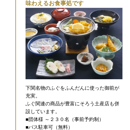
味わえるお食事処です
ておりますので、現地の案内に沿ってお進
みください。
▼混雑を避けるため、朝の時
間帯の観光や、バスツアーのご利用もおす
すめです。
・角島大橋手前のフォトスポッ
ト「海士ヶ瀬公園(あまがせこうえん)」の
駐車場は、24時間無料でご利用いただけま
す。
・
角島灯台
の展望台は朝9:00から入場
可能です。
・金・土・日・祝日限定の日帰
りバスツアー「ふくの旅、山口号」でも角
島大橋の絶景を楽しめます（橋は渡らず、
手前の海士ヶ瀬公園で下車）
↓詳細はこちら
下関名物のふぐをふんだんに使った御前が
↓
【メディア情報】テレビで紹介されまし
充実。
た！
・日本テレビ「ヒルナンデス！」2025
ふぐ関連の商品が豊富にそろう土産店も併
年11月27日放送「ナンチャンと行く！今が
設しています。
旬の山口でテンション爆上げツアー」
■団体様 ～２３０名（事前予約制）
■バス駐車可（無料）