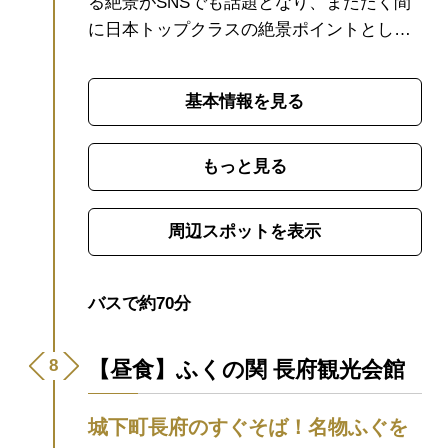
る絶景がSNSでも話題となり、またたく間
に日本トップクラスの絶景ポイントとして
紹介されるようになりました。
橋の長さも
無料で渡れる一般道としては日本屈指の長
基本情報を見る
さです。（1,780ｍ）
青く美しい海を眺め、
海風を感じながらサイクリングや散歩を楽
しむのもおすすめです。
特に夏の晴れた日
もっと見る
は海の青と道路の白、島の緑のコントラス
トが美しく、まさに絶好のフォトスポット
周辺スポットを表示
です。
▼混雑・渋滞時のルートについて
夏
休み期間中の土日・祝日は、角島から本州
方面へお帰りの車で混雑が予想されます。
バスで約70分
（混雑のピーク時間の目安：13:30～
15:00）
下関方面へお帰りの際は、角島大橋
【昼食】ふくの関 長府観光会館
を渡った先の交差点を左折し、市道角島大
橋線から国道191号へ抜けるルートがおすす
城下町長府のすぐそば！名物ふぐを
めです。
期間中は迂回路の案内板を設置し