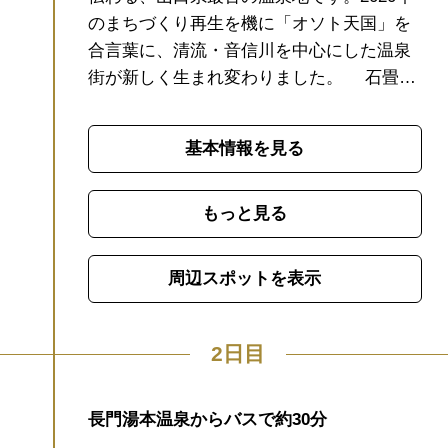
のまちづくり再生を機に「オソト天国」を
合言葉に、清流・音信川を中心にした温泉
街が新しく生まれ変わりました。
石畳の
遊歩道をそぞろ歩き、川床テラスに腰を下
ろして清流を眺めたり、飛び石を渡って水
基本情報を見る
のせせらぎを間近に感じたり。散策の途中
では瓦そばや焼き鳥などの地元グルメの食
べ歩きも楽しめます。また、春は桜、初夏
もっと見る
にはゲンジボタルが舞い、秋は紅葉、冬は
灯りのイベントが開催されるなど四季折々
周辺スポットを表示
の魅力を楽しむことができます。元乃隅神
社や東後畑棚田など魅力あるスポットへ交
通アクセスが良く、観光の拠点にもおすす
2日目
めです。
開湯600年、住吉大明神のお告げに
よって発見された“神授の湯”。山口県最古
長門湯本温泉からバスで約30分
の歴史を持つ長門湯本温泉のシンボルとし