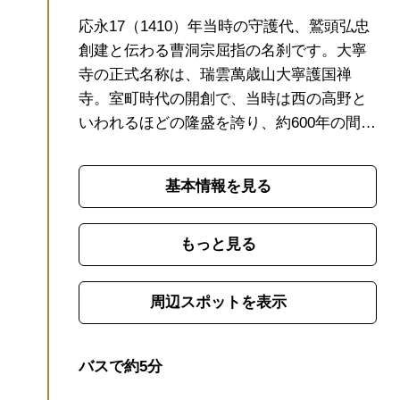
応永17（1410）年当時の守護代、鷲頭弘忠
創建と伝わる曹洞宗屈指の名刹です。大寧
寺の正式名称は、瑞雲萬歳山大寧護国禅
寺。
室町時代の開創で、当時は西の高野と
いわれるほどの隆盛を誇り、約600年の間
に、様々な歴史舞台になっております。山
口に京風の文化を根付かせ、栄華を極めた
基本情報を見る
大内氏の終焉の地としても知られています
住吉明神より授かったとされる「長門湯本
温泉」ですが、実は大寧寺の和尚が住吉明
もっと見る
神のお告げにより発見しました。以来、現
在でも泉源は大寧寺が所有し、神から授か
周辺スポットを表示
った温泉を守り続けています。
また、境内
は山口県三奇橋のひとつ「盤石橋」や苔む
した十六羅漢が歴史を感じさせ、桜や紅葉
バスで約5分
の名所として有名です。
現在は、長門湯本