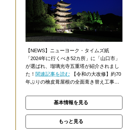
【NEWS】ニューヨーク・タイムズ紙
「2024年に行くべき52カ所」に「山口市」
が選ばれ、瑠璃光寺五重塔が紹介されまし
た！
関連記事を読む
【令和の大改修】約70
年ぶりの檜皮葺屋根の全面葺き替え工事が
終了いたしました。大囲いが外され、全容
がご覧いただけます。 詳細は下段基本情報
基本情報を見る
のwebサイトをご覧ください。
【お知ら
せ】駐車場情報(大型バス含)は
こちら
。
日
本三名塔のひとつに数えられる国宝 瑠璃光
もっと見る
寺五重塔。室町時代、長門・周防国（現在