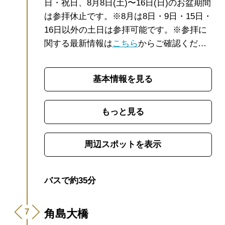
日・祝日、8月8日(土)〜16日(日)のお盆期間
は参拝休止です。
※8月は8日・9日・15日・
16日以外の土日は参拝可能です。
※参拝に
関する最新情報は
こちら
からご確認くださ
い。
【アクセス情報】駅からのアクセス情
報や駐車場については
こちら
！
【混雑状
基本情報を見る
況】
ななび
では、ライブカメラで第1駐車場
など元乃隅神社周辺の混雑状況を確認でき
ます。
日本海に向かって123基の赤い鳥居が
もっと見る
連なる景色が圧巻の元乃隅神社。赤い鳥
居、青い海、緑の大地のコントラストが美
周辺スポットを表示
しい、世界も注目する絶景が自慢の神社で
す。山口県屈指のパワースポットとして大
人気でSNS映えも抜群。CNN「日本の最も
バスで約35分
美しい場所31選」にも選ばれました。
参道
出口のひときわ大きな鳥居の上部、高さ約6
角島大橋
ｍに賽銭箱が設置されています。お賽銭を