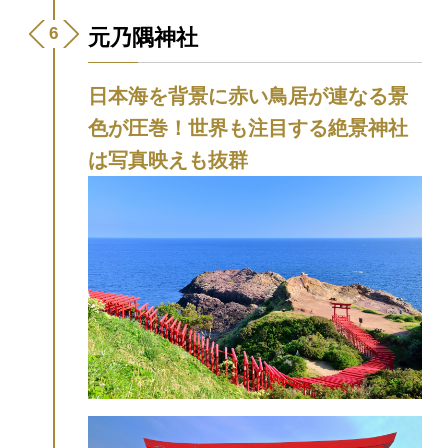
て愛され続ける「恩湯」。
恩湯のご案内は
こちら。
元乃隅神社
日本海を背景に赤い鳥居が連なる景
色が圧巻！世界も注目する絶景神社
は写真映えも抜群