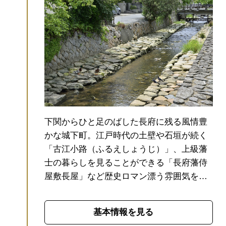
下関からひと足のばした長府に残る風情豊
かな城下町。
江戸時代の土壁や石垣が続く
「古江小路（ふるえしょうじ）」、上級藩
士の暮らしを見ることができる「長府藩侍
屋敷長屋」など歴史ロマン漂う雰囲気を味
わうことができます。
また、国宝に指定さ
れている仏殿や美しい山門が見どころの
基本情報を見る
「功山寺」や「長府毛利邸」は、紅葉の名