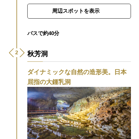
の山口県）の守護であった24代大内弘世
周辺スポットを表示
が、京の都を模した街づくりを進めた山口
の地で花開いた大内文化の最高傑作と言わ
れています。
1時間半ほどで散策できる香山
バスで約40分
公園は、桜や梅、紅葉の名所としても知ら
れ、園内には五重塔をはじめとしたさまざ
秋芳洞
まな史跡も点在しています。歴史の流れを
感じながら、ゆったりとした散策を楽しめ
ダイナミックな自然の造形美。日本
る公園です。
【テレビで紹介されまし
屈指の大鍾乳洞
た】
・2025年12月31日(水)放映：NHK「ゆ
く年くる年」
・2025年11月27日(木)放映：
日本テレビ「ヒルナンデス！」
「ナンチ
ャンと行く！今が旬の山口でテンション爆
上げツアー」
・2024年6月27日(木)放映：あ
さイチ「愛(め)でたいnippon いま行ってお
きたい！山口」
・2024年2月7日(水)放映：