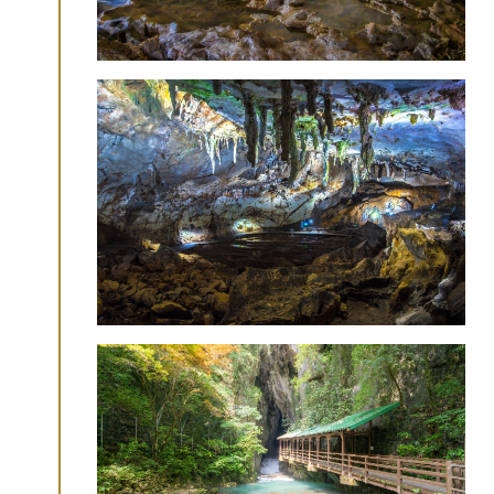
解体キングダム「国宝・瑠璃光寺五重塔を
解体修復せよ!」