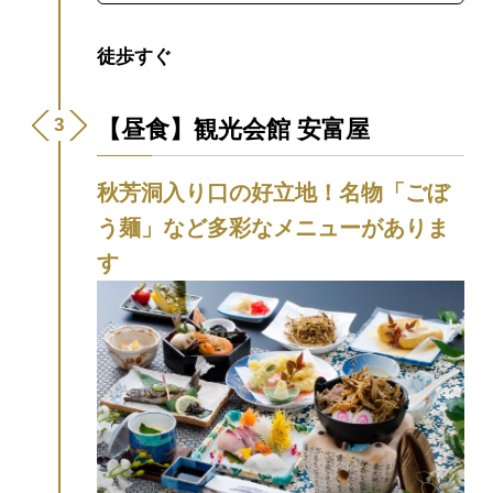
すり抜けたりと、スリリングな探検を楽し
めます。（別途料金）
秋芳洞スタッフ
徒歩すぐ
Instagram
【NHK総合ブラタモリに登場】
2023年10月21日(土)放映のブラタモリ「白
【昼食】観光会館 安富屋
の奇跡・秋吉台〜秋吉台のヒミツは“穴”に
あり?〜」に、秋吉台・秋芳洞が登場！
秋芳洞入り口の好立地！名物「ごぼ
【3Dカメラでリアルな没入感を体験！】
う麺」など多彩なメニューがありま
す