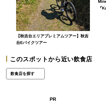
Mi
『Ka
【秋吉台エリアプレミアムツアー】秋吉
台Eバイクツアー
このスポットから近い飲食店
飲食店を探す
PR