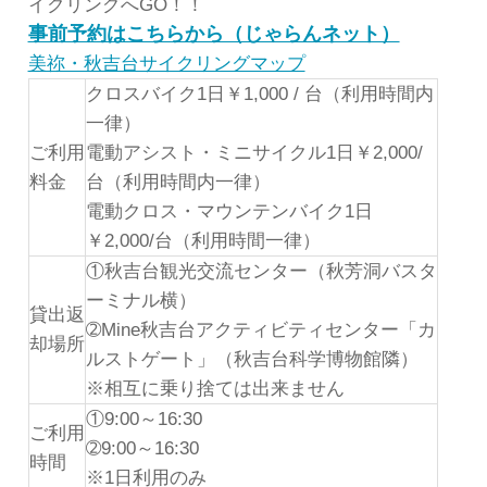
イクリングへGO！！
事前予約はこちらから（じゃらんネット）
美祢・秋吉台サイクリングマップ
クロスバイク1日￥1,000 / 台（利用時間内
一律）
ご利用
電動アシスト・ミニサイクル1日￥2,000/
料金
台（利用時間内一律）
電動クロス・マウンテンバイク1日
￥2,000/台（利用時間一律）
①秋吉台観光交流センター（秋芳洞バスタ
ーミナル横）
貸出返
➁Mine秋吉台アクティビティセンター「カ
却場所
ルストゲート」（秋吉台科学博物館隣）
※相互に乗り捨ては出来ません
①9:00～16:30
ご利用
➁9:00～16:30
時間
※1日利用のみ