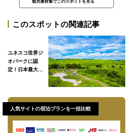
観光素材集でこのスポットを見る
このスポットの関連記事
ユネスコ世界ジ
オパークに認
定！日本最大級
のカルスト台地
「秋吉台」と鍾
乳洞「秋芳洞」
歴史と楽しみ方
人気サイトの宿泊プランを一括比較