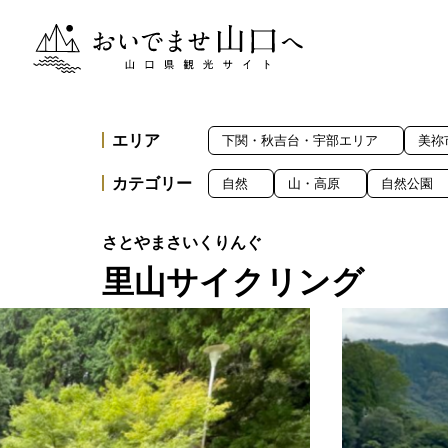
おいでませ山口へー山口県観光サイト
エリア
下関・秋吉台・宇部エリア
美祢
カテゴリー
自然
山・高原
自然公園
里山サイクリング