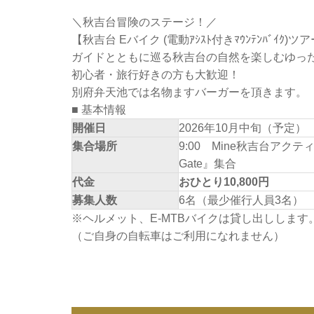
＼秋吉台冒険のステージ！／
【秋吉台 Eバイク (電動ｱｼｽﾄ付きﾏｳﾝﾃﾝﾊﾞｲｸ)
ガイドとともに巡る秋吉台の自然を楽しむゆっ
初心者・旅行好きの方も大歓迎！
別府弁天池では名物ますバーガーを頂きます。
■ 基本情報
開催日
2026年10月中旬（予定）
集合場所
9:00 Mine秋吉台アクテ
Gate』集合
代金
おひとり10,800円
募集人数
6名（最少催行人員3名）
※ヘルメット、E-MTBバイクは貸し出しします
（ご自身の自転車はご利用になれません）