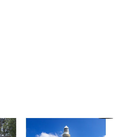
秋芳洞未
ー