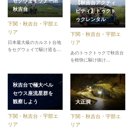
セグウェイツアーin
す!!2026年8月13日（木）秋
【秋吉台アクティ
吉台で極大ペルセウス座流
秋吉台
ビティ】トゥクト
星群を観察しよう！！
ゥクレンタル
下関・秋吉台・宇部エ
リア
下関・秋吉台・宇部エ
リア
日本最大級のカルスト台地
をセグウェイで駆け巡る！
あのトゥクトゥクで秋吉台
ツアーに使用するセグウェ
を軽快に駆け抜け
イは野山を走行できるオフ
る！！！！！！！！7人乗
ロードタイプ。動力はモー
りトゥクトゥクレンタルと
ターで、ガスが出ないため
3人乗りEVトゥクトゥクレ
秋吉台で極大ペル
環境にやさしい乗り物で
ンタル の営業を 秋吉台観
す。それぞれのスポットで
セウス座流星群を
光交流センター にてはじ
は秋吉台のお話や写真タイ
観察しよう
大正洞
めました！（※トゥクトゥ
ムもあり。途中、休憩をは
クとは東南アジア、主にタ
さんで最終…
下関・秋吉台・宇部エ
下関・秋吉台・宇部エ
イでタクシーとして使用さ
れている3輪バ…
リア
リア