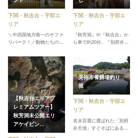
ンド
し
公開エリアケイビングツア
を通じて観光客で賑わいま
ー、秋吉台Eバイクツア
す。カル…
下関・秋吉台・宇部エ
下関・秋吉台・宇部エ
ー、乗り物のレンタルな
ど、秋吉…
リア
リア
＼中四国地方唯一のサファ
『秋芳洞』や『秋吉台』か
リパーク！／動物たちの、
ら車で約20分、『別府弁天
野生のような自然な姿を楽
池』から車で約10分の渓流
しめるテーマパーク。「サ
沿いに造られた自然公園。
ファリゾーン」では広大な
美祢市の夏の風物詩ともな
敷地にアフリカゾウやト
っている、渓流の水を使っ
美祢市養鱒場釣り
ラ、ライオン、チーターな
た"そうめん流し"は毎年5月
堀
どが暮らしており、その姿
頃から不定期営業で始ま
をマイカーから間近で見学
り、７月・８月は毎日営
【秋吉台エリアプ
下関・秋吉台・宇部エ
できます。『エサやりバ
業、９月は土日祝のみ営
レミアムツアー】
ス』に乗ると…
業…
リア
秋芳洞未公開エリ
名水百選に選ばれた「別府
アケイビン…
弁天池」すぐそばにある釣
り堀です。初心者やお子様