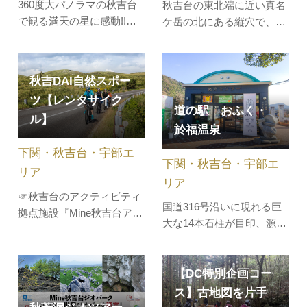
360度大パノラマの秋吉台
秋吉台の東北端に近い真名
で観る満天の星に感動!!星
ケ岳の北にある縦穴で、連
空ガイドから天体の話を聞
絡した数層からなっている
いてあなたも星博士に？秋
立体的な石灰洞。昔は牛隠
吉台で極大ペルセウス座流
し洞と呼ばれ、戦乱や内乱
秋吉DAI自然スポー
星群を観察しよう!!今年は
のおりに里人が牛を奪われ
ツ【レンタサイク
新月なのでばっちりペルセ
ることを恐れてここに隠し
道の駅 おふく・
ル】
ウス座流星群が見えそうで
たため、この名がついてい
於福温泉
す～望遠鏡キットを作成、
たといわれています。大正
下関・秋吉台・宇部エ
または望遠鏡を持参される
10年１月15日に大島政一氏
下関・秋吉台・宇部エ
方へ～望…
により発…
リア
リア
☞秋吉台のアクティビティ
国道316号沿いに現れる巨
拠点施設『Mine秋吉台アク
大な14本石柱が目印、源泉
ティビティセンター』オー
かけ流しの「於福温泉」が
プン！！同じ風景なのに車
自慢の道の駅です。美祢市
で見るのとはなぜか違う自
内及び周辺の特産品が揃う
【DC特別企画コー
転車から見る景色を体験し
直売所、レストランのほ
ス】古地図を片手
てみませんか。Mine秋吉台
か、季節の果物や野菜を使