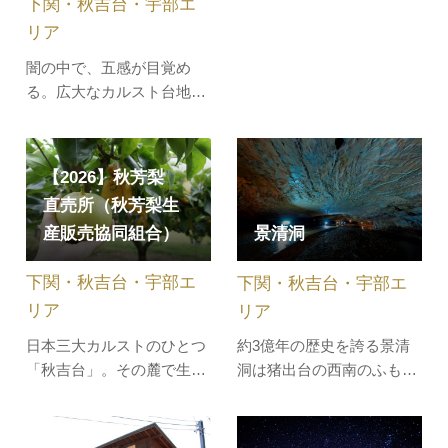
下関・秋吉台・宇部エ
も気軽にニジマス釣りを楽
リア
しむことができるので、気
軽に釣りを楽しみたい方に
闇の中で、五感が目覚め
はおすすめのスポットで
る。広大なカルスト台地秋
す。釣ったニジマスは周辺
吉台の下に広がる「秋芳
にあるお食事処で調理して
洞」。その未公開エリアへ
いただけるので、新鮮なニ
突入！整備されていない道
【2026】秋芳梨
ジマスを食…
を進み、光無き洞窟の奥深
直売所（秋芳梨生
くへ。足元には険しい岩
産販売協同組合）
景清洞
場。響くのは呼吸 と水の
音だけ....。地上からは想像
下関・秋吉台・宇部エ
下関・秋吉台・宇部エ
できない洞窟の世界。壮大
な地底への冒…
リア
リア
日本三大カルストのひとつ
約3億年の歴史を誇る景清
「秋吉台」。その麓で生産
洞は猪出台の西南のふもと
されている秋芳梨（しゅう
にあります。洞の長さは約
ほうなし）は、みずみずし
1.5kmで、支洞を加えると
くシャリっとした食感が特
その長さは増加。この洞は