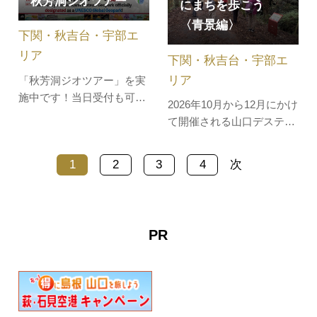
秋芳洞ジオツアー
にまちを歩こう
ジオパークセンター「カル
った約20種類のシャーベッ
スター」の近く秋吉台科学
〈青景編〉
トが人気です。於福温泉
下関・秋吉台・宇部エ
博物館隣に、 Mine秋吉台
は、全浴槽かけ流しの温泉
リア
アクティビ…
下関・秋吉台・宇部エ
で、神経痛、…
リア
「秋芳洞ジオツアー」を実
施中です！当日受付も可能
2026年10月から12月にかけ
ですので、秋芳洞にお越し
て開催される山口デスティ
の際は、Mine秋吉台ジオパ
ネーションキャンペーンを
ーク認定ジオガイドの説明
記念して、特別ガイドツア
1
2
3
4
次
を聞きながら一緒に歩いて
ーが登場します。秋吉台国
みませんか？出発時間午前
定公園の北西部に広がる、
10時（午前9時40分受付終
自然豊かな青景地区。この
了）、午後2時（午後1時40
魅力あふれる場所を、認定
PR
分受付終了）所要時間1時
ジオガイドがご案内しま
間30分料金…
す。ジオガイドならではの
解説を聞き…