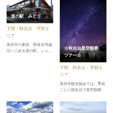
徴の二十世紀梨です。日本
約1000年前に発見された鍾
屈指のカルスト台地が育ん
乳洞で、700余年の昔、壇
道の駅 みとう
だ梨は大玉で、甘味と酸味
の浦の合戦に敗れた平家の
のバランス抜群！糖度11.5
主将平景清が長らく潜んで
下関・秋吉台・宇部エ
度以上のものは「秋芳梨(赤
いたと伝えられています。
秀)」と…
景清洞探検…
リア
美祢市の東部、県道32号線
☆秋吉台星空観察
沿いにある道の駅。ショッ
ツアー☆
ピングセンターサイサイみ
とうを中心に、河川公園、
下関・秋吉台・宇部エ
レストラン、青空市場等が
リア
整備されています。すぐそ
ばには自然豊かな河川親水
美祢市観光協会では、季節
公園があり、水深の浅い川
ごとに秋吉台で星空観察ツ
で水と楽しむことができま
アーを開催しております。
す。木の温もりを感じる道
現在予約受付中のツアー
の駅館内…
は、下記のとおりで