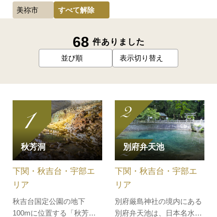
すべて解除
美祢市
68
件ありました
並び順
表示切り替え
秋芳洞
別府弁天池
下関・秋吉台・宇部エ
下関・秋吉台・宇部エ
リア
リア
秋吉台国定公園の地下
別府厳島神社の境内にある
100mに位置する「秋芳洞
別府弁天池は、日本名水百