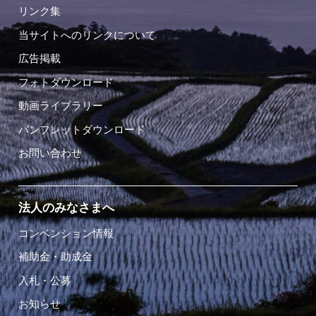
リンク集
当サイトへのリンクについて
広告掲載
フォトダウンロード
動画ライブラリー
パンフレットダウンロード
お問い合わせ
法人のみなさまへ
コンベンション情報
補助金・助成金
入札・公募
お知らせ