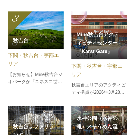
（あきよしどう）」は特別
選に選ばれた池。エメラル
天然記念物に指定されてい
ドの宝石のような美しく神
ます。洞内の温度は四季を
秘的な色合いに、誰もが見
通じて17℃で一定し、夏涼
入ってしまうでしょう。ド
しく冬は暖かく、雨の日で
ライブにぴったりの人気の
Mine秋吉台アクテ
秋吉台
も快適に観光をお楽しみい
スポットで、近年ではイン
ィビティセンター
ただけます。洞内の総延長
スタ映えスポット、パワー
『Karst Gate』
下関・秋吉台・宇部エ
は10kmを超える国内最大
スポットとしても注目を浴
級で、約1kmに及ぶ…
びていま…
リア
下関・秋吉台・宇部エ
リア
【お知らせ】Mine秋吉台ジ
オパークが「ユネスコ世界
秋吉台エリアのアクティビ
ジオパーク」に認定されま
ティ拠点が2026年3月28日
した！日本最大級のカルス
（土）にオープンいたしま
ト台地「秋吉台」。見渡す
した!! 開設を記念してスタ
限りの草原に、白い石灰岩
ンプラリーを実施していま
が顔を出す様子はまるで羊
水神公園（水神の
す！秋芳洞未公開エリアケ
の群れのよう。日本三大カ
秋吉台サファリラ
滝）／そうめん流
イビングツアーや大正洞未
ルストにも数えられ、年間