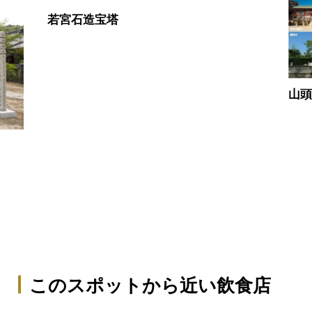
若宮石造宝塔
山
このスポットから近い飲食店