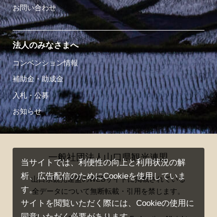
お問い合わせ
法人のみなさまへ
コンベンション情報
補助金・助成金
入札・公募
お知らせ
一般社団法人山口県観光連盟
当サイトでは、利便性の向上と利用状況の解
析、広告配信のためにCookieを使用していま
山口県観光連盟のWEBサイトに掲載されている
す。
全データについて無断転載・引用を禁じます。
サイトを閲覧いただく際には、Cookieの使用に
同意いただく必要があります。