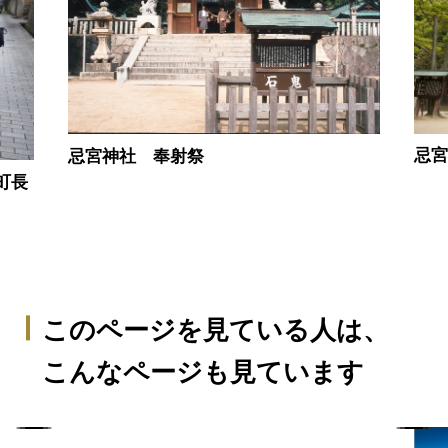
忌
忌宮神社 奉射祭
町長
このページを見ている人は、
こんなページも見ています