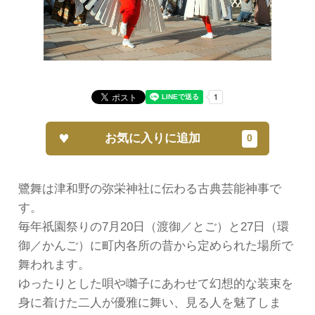
お気に入りに追加
鷺舞は津和野の弥栄神社に伝わる古典芸能神事で
す。
毎年祇園祭りの7月20日（渡御／とご）と27日（環
御／かんご）に町内各所の昔から定められた場所で
舞われます。
ゆったりとした唄や囃子にあわせて幻想的な装束を
身に着けた二人が優雅に舞い、見る人を魅了しま