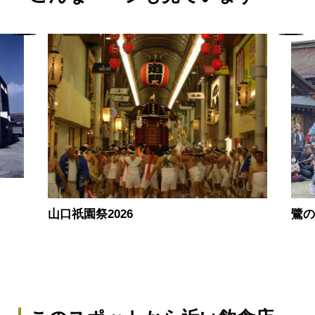
山口祇園祭2026
鷺の