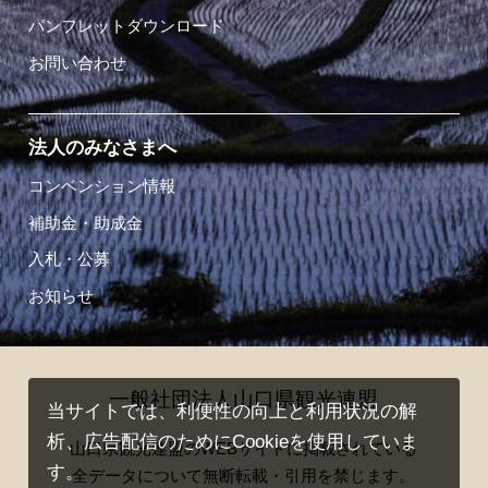
パンフレットダウンロード
お問い合わせ
法人のみなさまへ
コンベンション情報
補助金・助成金
入札・公募
お知らせ
一般社団法人山口県観光連盟
当サイトでは、利便性の向上と利用状況の解
析、広告配信のためにCookieを使用していま
山口県観光連盟のWEBサイトに掲載されている
す。
全データについて無断転載・引用を禁じます。