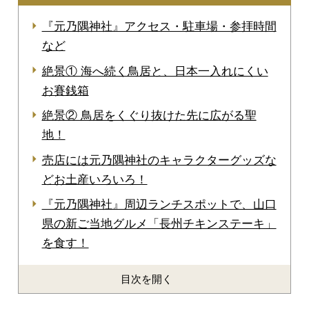
『元乃隅神社』アクセス・駐車場・参拝時間
など
絶景① 海へ続く鳥居と、日本一入れにくい
お賽銭箱
絶景② 鳥居をくぐり抜けた先に広がる聖
地！
売店には元乃隅神社のキャラクターグッズな
どお土産いろいろ！
『元乃隅神社』周辺ランチスポットで、山口
県の新ご当地グルメ「長州チキンステーキ」
を食す！
目次を開く