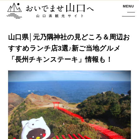
おいでませ山口へー山口県観光サイト
MENU
山口県│元乃隅神社の見どころ＆周辺お
すすめランチ店3選♪新ご当地グルメ
「長州チキンステーキ」情報も！