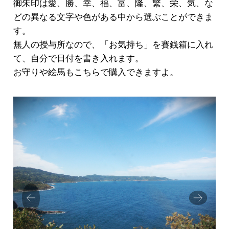
御朱印は愛、勝、幸、福、富、隆、繁、栄、気、な
どの異なる文字や色がある中から選ぶことができま
す。
無人の授与所なので、「お気持ち」を賽銭箱に入れ
て、自分で日付を書き入れます。
お守りや絵馬もこちらで購入できますよ。
Prev
Next
ious