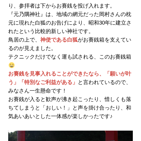
り、参拝者は下からお賽銭を投げ入れます。
『元乃隅神社』は、地域の網元だった岡村さんの枕
元に現れた白狐のお告げにより、昭和30年に建立さ
れたという比較的新しい神社です。
鳥居の上で、
神使である白狐
がお賽銭箱を支えてい
るのが見えました。
テクニックだけでなく運も試される、このお賽銭箱
お賽銭を見事入れることができたなら、「願いが叶
う」「特別なご利益がある」
と言われているので、
みなさん一生懸命です！
お賽銭が入ると歓声が沸き起こったり、惜しくも落
ちてしまうと「おしい！」と声を掛け合ったり、和
気あいあいとした一体感が楽しかったです♪