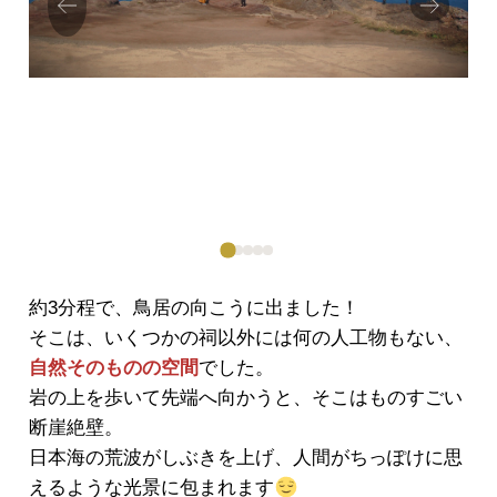
Next
ious
約3分程で、鳥居の向こうに出ました！
そこは、いくつかの祠以外には何の人工物もない、
自然そのものの空間
でした。
岩の上を歩いて先端へ向かうと、そこはものすごい
断崖絶壁。
日本海の荒波がしぶきを上げ、人間がちっぽけに思
えるような光景に包まれます