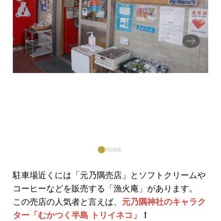
Prev
Next
ious
駐車場近くには「元乃隅売店」とソフトクリームや
コーヒーなどを販売する「漁火庵」があります。
この売店の人気者と言えば、
元乃隅神社のキャラク
ター「むかつく半島 トリイネコ」
！