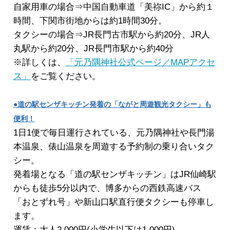
自家用車の場合⇒中国自動車道「美祢IC」から約１
時間、下関市街地からは約1時間30分。
タクシーの場合⇒JR長門古市駅から約20分、JR人
丸駅から約20分、JR長門市駅から約40分
※詳しくは、
「元乃隅神社公式ページ／MAPアクセ
ス」
をご覧ください。
●道の駅センザキッチン発着の「ながと周遊観光タクシー」も
便利！
1日1便で毎日運行されている、元乃隅神社や長門湯
本温泉、俵山温泉を周遊する予約制の乗り合いタク
シー。
発着場となる「道の駅センザキッチン」はJR仙崎駅
からも徒歩5分以内で、博多からの西鉄高速バス
「おとずれ号」や新山口駅直行便タクシーも停車し
ます。
運賃：大人2,000円(小学生以下は1,000円)。