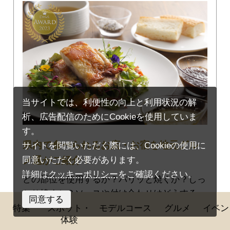
当サイトでは、利便性の向上と利用状況の解
析、広告配信のためにCookieを使用していま
す。
県内で食べられるお店・お宿を地元グル
サイトを閲覧いただく際には、Cookieの使用に
メ通がご紹介！
同意いただく必要があります。
詳細は
クッキーポリシー
をご確認ください。
どの部位を使用するか？パリッと焼くか？しっ
とり焼くか？ソースや付け合わせはどうする
同意する
か？お店ごとに自由な発想で作られたチキンス
特集
スポット・
モデルコース
グルメ
イベン
体験
テーキは料理人のアイデアいっぱい！ 和風・