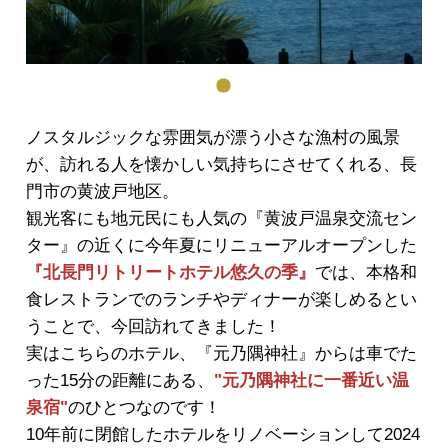
ノスタルジックな雰囲気が漂う小さな漁村の風景
が、訪れる人を懐かしい気持ちにさせてくれる、長
門市の黄波戸地区。
観光客にも地元民にも人気の『黄波戸温泉交流セン
ター』の近くに今年夏にリニューアルオープンした
『北長門リトリートホテル悠久の季』
では、本格和
食レストランでのランチやディナーが楽しめるとい
うことで、今回訪れてきました！
実はこちらのホテル、『元乃隅神社』からは車でた
った15分の距離にある、
"
元乃隅神社に
一番近い温
泉宿"
のひとつなのです！
10年前に閉館したホテルをリノベーションして2024