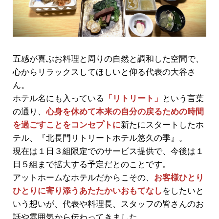
五感が喜ぶお料理と周りの自然と調和した空間で、
心からリラックスしてほしいと仰る代表の大谷さ
ん。
ホテル名にも入っている
「リトリート」
という言葉
の通り、
心身を休めて本来の自分の戻るための時間
を過ごすことをコンセプトに
新たにスタートしたホ
テル、『北長門リトリートホテル悠久の季』。
現在は１日３組限定でのサービス提供で、今後は１
日５組まで拡大する予定だとのことです。
アットホームなホテルだからこその、
お客様ひとり
ひとりに寄り添うあたたかいおもてなし
をしたいと
いう想いが、代表や料理長、スタッフの皆さんのお
話や雰囲気から伝わってきました。