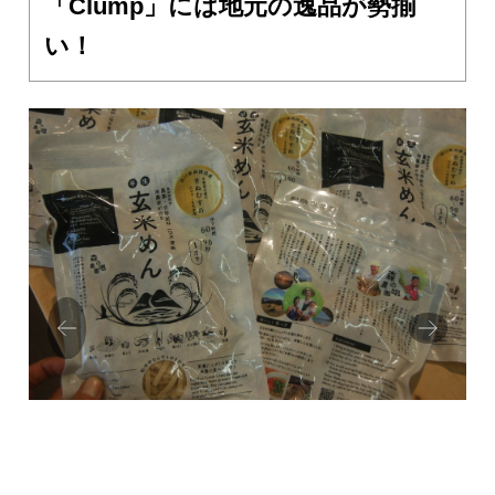
「Clump」には地元の逸品が勢揃
い！
Prev
Next
ious