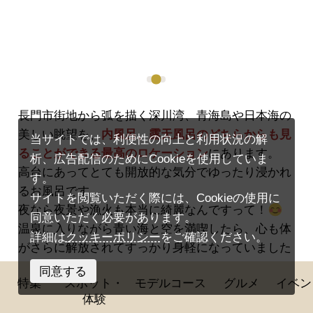
長門市街地から弧を描く深川湾、青海島や日本海の
美しい眺望を、
内風呂、露天風呂のどちらからも見
当サイトでは、利便性の向上と利用状況の解
ることができる最高のロケーション
にあります。
析、広告配信のためにCookieを使用していま
高台にあってとても開放的な気分でゆったり浸かれ
す。
るお風呂です。
サイトを閲覧いただく際には、Cookieの使用に
夜なら夜景や漁火も本当に綺麗なんですって！
同意いただく必要があります。
温泉に入りながら青い海と空を満喫したら、心も体
詳細は
クッキーポリシー
をご確認ください。
がさらに解放されてすっかり身軽になっていました
♪
同意する
特集
スポット・
モデルコース
グルメ
イベン
体験
[黄波戸温泉交流センター 基本情報]