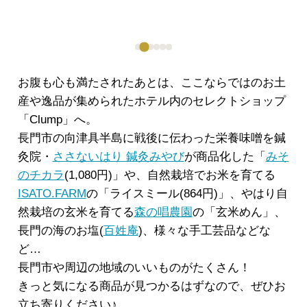
お腹も心も満たされたあとは、ここならではのお土
産や逸品が集められたホテル内のセレクトショップ
「Clump」へ。
長門市の向津具半島に戦後に伝わった栄養味噌を鍼
灸院・
ささないはり 鍼灸みやび
が商品化した「
みそ
のチカラ
(1,080円)」や、自然栽培でお米を育てる
ISATO.FARM
の「ライスミール(864円)」、やはり自
然栽培の玄米を育てる
森の唱農園
の「玄米めん」、
長門の海のお塩(
百姓庵
)、様々な手工芸品などな
ど…
長門市や周辺の地域のいいものがたくさん！
きっと気になる商品が見つかるはずなので、ぜひお
立ち寄りください♪