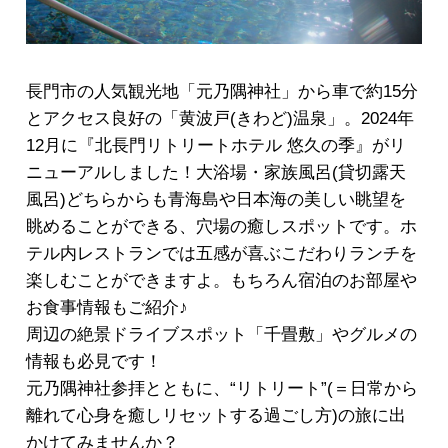
長門市の人気観光地「元乃隅神社」から車で約15分
とアクセス良好の「黄波戸(きわど)温泉」。2024年
12月に『北長門リトリートホテル 悠久の季』がリ
ニューアルしました！大浴場・家族風呂(貸切露天
風呂)どちらからも青海島や日本海の美しい眺望を
眺めることができる、穴場の癒しスポットです。ホ
テル内レストランでは五感が喜ぶこだわりランチを
楽しむことができますよ。もちろん宿泊のお部屋や
お食事情報もご紹介♪
周辺の絶景ドライブスポット「千畳敷」やグルメの
情報も必見です！
元乃隅神社参拝とともに、“リトリート”(＝日常から
離れて心身を癒しリセットする過ごし方)の旅に出
かけてみませんか？