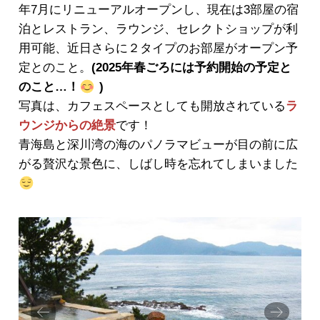
年7月にリニューアルオープンし、現在は3部屋の宿
泊とレストラン、ラウンジ、セレクトショップが利
用可能、近日さらに２タイプのお部屋がオープン予
定とのこと。
(2025年春ごろには予約開始の予定と
のこと…！
)
写真は、カフェスペースとしても開放されている
ラ
ウンジからの絶景
です！
青海島と深川湾の海のパノラマビューが目の前に広
がる贅沢な景色に、しばし時を忘れてしまいました
Prev
Next