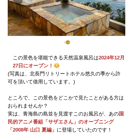
ious
この景色を堪能できる天然温泉風呂は
2024年12月
27日にオープン！
(写真は、北長門リトリートホテル悠久の季から許
可を頂いて借用しています。)
ところで、この景色をどこかで見たことがある方は
おられませんか？
実は、青海島の島並を見渡すこのお風呂が、あの
国
民的アニメ番組
「
サザエさん」のオープニング
「2008年 山口 夏編」
に登場していたのです！