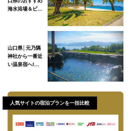
口県のおすすめ
海水浴場＆ビー
チ8選【海開き
情報あり】
山口県│元乃隅
神社から一番近
い温泉宿へ!日
帰り温泉やラン
チ利用もおすす
めの注目スポッ
ト
人気サイトの宿泊プランを一括比較