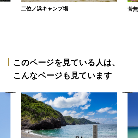
二位ノ浜キャンプ場
菅
このページを見ている人は、
こんなページも見ています