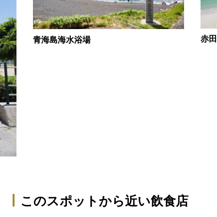
赤
青海島海水浴場
このスポットから近い飲食店