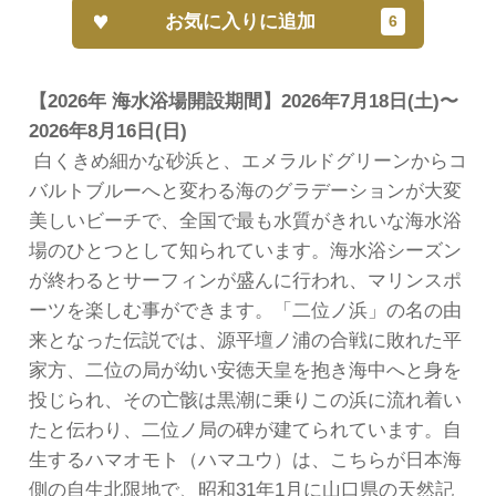
お気に入りに追加
【2026年 海水浴場開設期間】
2026年7月18日(土)〜
2026年8月16日(日)
白くきめ細かな砂浜と、エメラルドグリーンからコ
バルトブルーへと変わる海のグラデーションが大変
美しいビーチで、全国で最も水質がきれいな海水浴
場のひとつとして知られています。海水浴シーズン
が終わるとサーフィンが盛んに行われ、マリンスポ
ーツを楽しむ事ができます。「二位ノ浜」の名の由
来となった伝説では、源平壇ノ浦の合戦に敗れた平
家方、二位の局が幼い安徳天皇を抱き海中へと身を
投じられ、その亡骸は黒潮に乗りこの浜に流れ着い
たと伝わり、二位ノ局の碑が建てられています。自
生するハマオモト（ハマユウ）は、こちらが日本海
側の自生北限地で、昭和31年1月に山口県の天然記