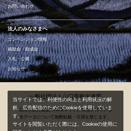
お問い合わせ
法人のみなさまへ
コンベンション情報
補助金・助成金
入札・公募
お知らせ
一般社団法人山口県観光連盟
当サイトでは、利便性の向上と利用状況の解
析、広告配信のためにCookieを使用していま
山口県観光連盟のWEBサイトに掲載されている
す。
全データについて無断転載・引用を禁じます。
サイトを閲覧いただく際には、Cookieの使用に