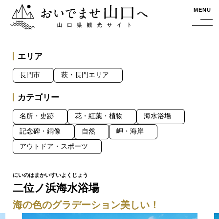
おいでませ山口へー山口県観光サイト
MENU
エリア
長門市
萩・長門エリア
カテゴリー
名所・史跡
花・紅葉・植物
海水浴場
記念碑・銅像
自然
岬・海岸
アウトドア・スポーツ
二位ノ浜海水浴場
海の色のグラデーション美しい！