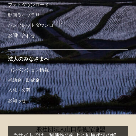
フォトダウンロード
動画ライブラリー
パンフレットダウンロード
お問い合わせ
法人のみなさまへ
コンベンション情報
補助金・助成金
入札・公募
お知らせ
一般社団法人山口県観光連盟
当サイトでは、利便性の向上と利用状況の解