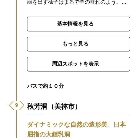
顔を出す様子はまるで羊の群れのよう。日
本三大カルストにも数えられ、年間を通じ
て観光客で賑わいます。
カルスト台地と
基本情報を見る
は、水に溶けやすい石灰岩などが雨水や地
下水によって浸食されてできた台地で、秋
吉台の地下には巨大な鍾乳洞が多数散在し
もっと見る
ています。中でも特別天然記念物に指定さ
れている「
秋芳洞
」は、なんと総延長10km
周辺スポットを表示
を超える巨大鍾乳洞です。
夏の緑の大地は
もちろん、秋の夕日できらきら輝くススキ
に覆われた大地も絶景。ナンバンキセルや
バスで約１０分
リンドウなど、四季折々の花が彩りを添え
ます。カルストロードをドライブしても良
秋芳洞（美祢市）
し、冠山や長者ヶ森をトレッキングしても
良し、早起きして雲海を見ても良し。楽し
ダイナミックな自然の造形美。日本
み方は無限大です。
山口県出身の元卓球選
屈指の大鍾乳洞
手、石川佳純さんが山口県を旅しました！