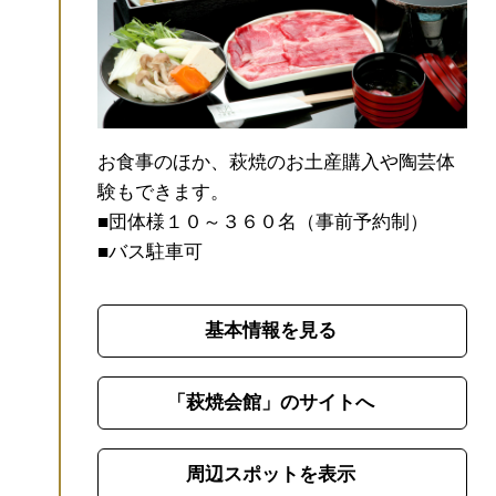
は人たる所以を学ぶなり。塾係くるに村名
を以てす。（学問とは、人間はいかにある
べきか、いかに生きるべきかを学ぶことで
ある。これを学ぶ塾の名前に村名をあて
た）」と『松下村塾記』に記されていると
お食事のほか、萩焼のお土産購入や陶芸体
おり、村名を冠した塾名に誇りと責任を感
験もできます。
じ、志ある人材を育成しようとしました。
■団体様１０～３６０名（事前予約制）
教え子たちの長所を伸ばし、講義より討論
■バス駐車可
を重視した松陰のもとで学んだ塾生たち
が、後に明治維新を担う志士として活躍し
たのです。
基本情報を見る
「萩焼会館」のサイトへ
周辺スポットを表示