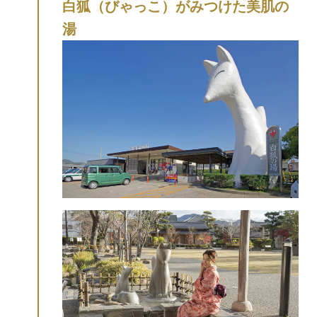
白狐（びゃっこ）がみつけた美肌の
る公園です。
【テレビで紹介されまし
湯
た】
・2025年12月31日(水)放映：NHK「ゆ
く年くる年」
・2025年11月27日(木)放映：
日本テレビ「ヒルナンデス！」
「ナンチ
ャンと行く！今が旬の山口でテンション爆
上げツアー」
・2024年6月27日(木)放映：あ
さイチ「愛(め)でたいnippon いま行ってお
きたい！山口」
・2024年2月7日(水)放映：
解体キングダム「国宝・瑠璃光寺五重塔を
解体修復せよ!」