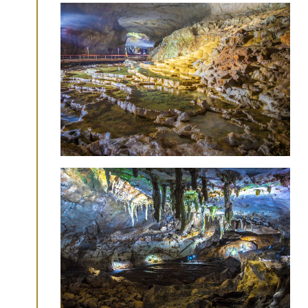
秋吉台にも訪れ、カルスト台地でのトレッ
キングを楽しみました！石川さんの清々し
いさわやかな表情にも注目です♪
＼動画は
こ
ちら
！／
【NHK総合ブラタモリに登場】
2023年10月21日(土)放映のブラタモリ「白
の奇跡・秋吉台〜秋吉台のヒミツは“穴”に
あり?〜」に、秋吉台・秋芳洞が登場！