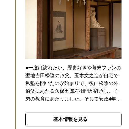
■一度は訪れたい、歴史好きや幕末ファンの
聖地
吉田松陰の叔父、玉木文之進が自宅で
私塾を開いたのが始まりで、後に松陰の外
伯父にあたる久保五郎左衛門が継承し、子
弟の教育にあたりました。そして安政4年
(1857)、28歳の松陰がこれを継ぎ、主宰す
ることになりました。松下村塾は、幕末の
基本情報を見る
志士を数多く輩出した、いわば「明治維新