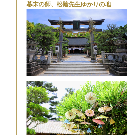
幕末の師、松陰先生ゆかりの地
トを探して散策してみてください。
【NHK
総合ブラタモリに登場】
2023年10月26日
(木)放映のブラタモリセレクション「萩 〜
萩はなぜ 世界遺産になった?〜」に、萩城
下町が登場！
山口県出身の元卓球選手、石
川佳純さんが、山口県内を旅しました。
萩
城下町にも訪れ、着物で町歩きを楽しみま
した。人力車で町を巡る姿が印象的！動画
は
こちら