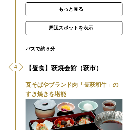
胎動の地」です。わずか1年余りの間に、久
坂玄瑞、高杉晋作、伊藤博文、山県有朋、
もっと見る
山田顕義、品川弥二郎など、幕末の明治維
新で活躍した多くの逸材を育てました。
■松
周辺スポットを表示
下村塾の見どころ
①当時と同じ位置に現存
する、幕末当時に建てられた木造瓦葺きの
建物。建物の外から見学が可能です。
②講
バスで約５分
義室として使われていた8畳の部屋。ここで
若者たちが熱い議論を交わしていました。
【昼食】萩焼会館（萩市）
松陰の石膏像、肖像画、机が置いてありま
す。
③講義室の奥の部屋には、ここに通っ
瓦そばやブランド肉「長萩和牛」の
ていた人物や松陰と関わりのあった人物の
すき焼きを堪能
写真が展示されています。
■多くの偉人を輩
出した、吉田松陰の教育方針とは？
当時こ
の地域が松本村と呼ばれていたことからそ
の名がつけられた「松下村塾」。松陰は階
級や身分に関係なく塾生を受け入れ、「学