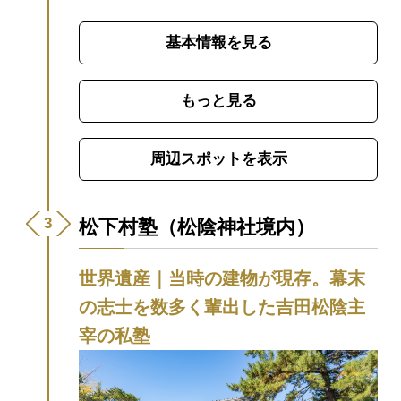
門下生を輩出した「松下村塾」の師である
吉田松陰の生き方に感銘を受けた、多くの
基本情報を見る
幕末ファンが参拝に訪れています。
また学
問の神様として、大勢の受験生が合格祈願
に訪れます。
松陰先生の教訓入りおみくじ
もっと見る
や、和傘の形をした「傘みくじ」が人気
で、色とりどりの傘みくじが結ばれた木
周辺スポットを表示
は、フォトジェニックなスポットにもなっ
ています。
旅行会社さま募集型旅行では、
普段は上がることのできない松下村塾に特
松下村塾（松陰神社境内）
別に上がり、宮司による特別講話を体験い
ただけます。（有料）
世界遺産｜当時の建物が現存。幕末
の志士を数多く輩出した吉田松陰主
宰の私塾