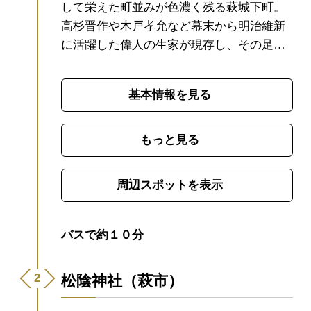
して栄えた町並みが色濃く残る萩城下町。
高杉晋作や木戸孝允など幕末から明治維新
に活躍した偉人の生家が現存し、その足跡
をたどることもできる見どころ豊富な城下
町です。町筋は碁盤目状に区画され、古民
基本情報を見る
家カフェや雑貨屋、史跡などが点在。散策
の楽しい町になっています。
着物をレンタ
ルして町を歩けば、まるで江戸時代にタイ
もっと見る
ムスリップしたような気持ちに。萩の街を
もっと詳しく知りたければ、ガイドウォー
周辺スポットを表示
クやガイド付き人力車のコースもありま
す。また、レンタサイクル、シェアサイク
ル、レンタル原付のほか、電動キックボー
バスで約１０分
ドなどもあり、アクティブに楽しめそう！
「明治日本の産業革命遺産」の構成要素の
松陰神社（萩市）
一つとして世界遺産にも登録されている町
並みで、あなただけのお気に入りのスポッ