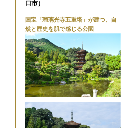
口市）
国宝「瑠璃光寺五重塔」が建つ、自
然と歴史を肌で感じる公園