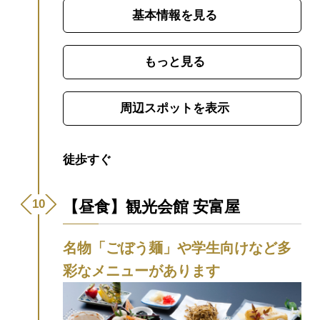
内最大級で、約1kmに及ぶ一般観光コース
基本情報を見る
では、長い年月をかけて生み出された自然
の造形美の数々を目にすることができま
す。
まるで棚田を思わせるような「百枚
もっと見る
皿」は写真映え間違いなしの圧巻の見ごた
えです。
また、探検コースでは、懐中電灯
周辺スポットを表示
を片手にはしごを登ったり、鍾乳石の間を
すり抜けたりと、スリリングな探検を楽し
めます。（別途料金）
秋芳洞スタッフ
徒歩すぐ
Instagram
【NHK総合ブラタモリに登場】
2023年10月21日(土)放映のブラタモリ「白
【昼食】観光会館 安富屋
の奇跡・秋吉台〜秋吉台のヒミツは“穴”に
あり?〜」に、秋吉台・秋芳洞が登場！
名物「ごぼう麺」や学生向けなど多
【3Dカメラでリアルな没入感を体験！】
彩なメニューがあります