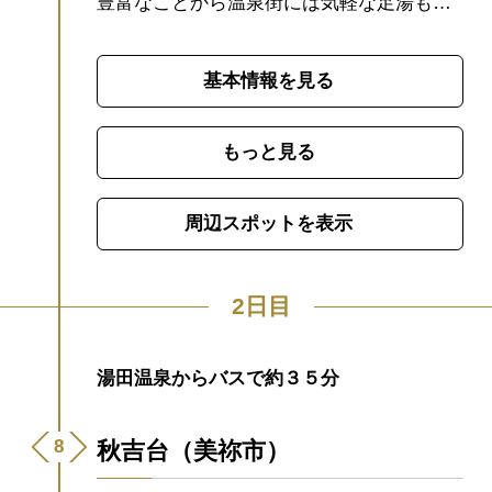
豊富なことから温泉街には気軽な足湯も充
実しています。散策に疲れたらひとやす
み、湯の町ならではの楽しみ方を。
山口宇
基本情報を見る
部空港から約40分、JR新山口駅から約20分
で、東の岩国、西の秋吉台や下関、北の
萩・長門、いずれの方向へも交通アクセス
もっと見る
が良く観光の拠点としても人気の温泉地で
す。
【NHK総合あさイチで紹介されまし
周辺スポットを表示
た】
2024年6月27日(木)放映のあさイチ「愛
(め)でたいnippon いま行っておきたい！山
口」で湯田温泉の「スリッパ卓球」が紹介
2日目
されました！
湯田温泉からバスで約３５分
秋吉台（美祢市）