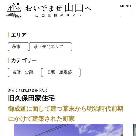
おいでませ山口へー山口県観光サイト
MENU
エリア
萩市
萩・長門エリア
カテゴリー
名所・史跡
旧宅・屋敷跡
旧久保田家住宅
御成道に面して建つ幕末から明治時代前期
にかけて建築された町家