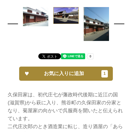
お気に入りに追加
久保田家は、初代庄七が藩政時代後期に近江の国
(滋賀県)から萩に入り、熊谷町の久保田家の分家と
なり、菊屋家の向かいで呉服商を開いたと伝えられ
ています。
二代庄次郎のとき酒造業に転じ、造り酒屋の「あら