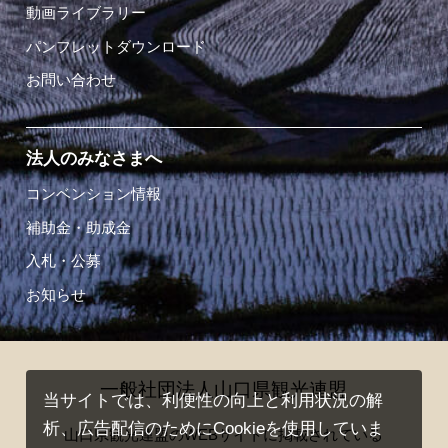
動画ライブラリー
パンフレットダウンロード
お問い合わせ
法人のみなさまへ
コンベンション情報
補助金・助成金
入札・公募
お知らせ
一般社団法人山口県観光連盟
当サイトでは、利便性の向上と利用状況の解
析、広告配信のためにCookieを使用していま
山口県観光連盟のWEBサイトに掲載されている