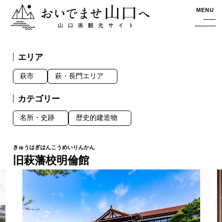
おいでませ山口へー山口県観光サイト
MENU
エリア
萩市
萩・長門エリア
カテゴリー
名所・史跡
歴史的建造物
旧萩藩校明倫館