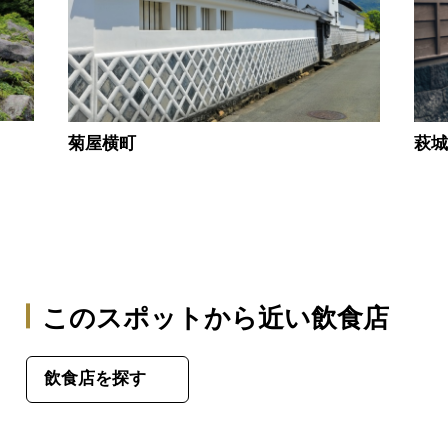
菊屋横町
萩
このスポットから近い飲食店
飲食店を探す