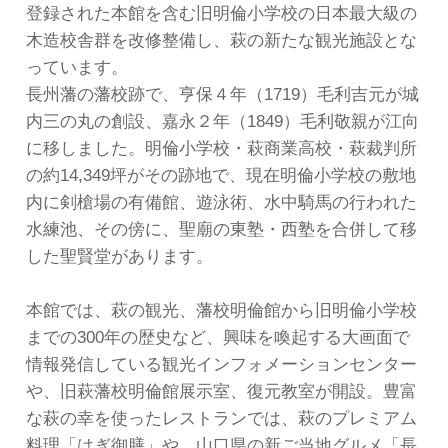
登録された本館を含む旧明倫小学校の日本最大級の
木造校舎群を改修整備し、萩の新たな観光施設とな
っています。
長州藩の藩校跡で、亨保４年（1719）毛利吉元が城
内三の丸の創設、嘉永２年（1849）毛利敬親が江向
に移しました。明倫小学校・萩商業高校・萩裁判所
の約14,349坪がその跡地で、現在明倫小学校の敷地
内に剣槍場の有備館、遊泳術、水中騎馬の行われた
水練池、その傍に、聖廟の東塾・西塾を合併して移
した聖賢堂があります。
本館では、萩の観光、藩校明倫館から旧明倫小学校
までの300年の歴史など、興味を喚起する大画面で
情報発信している観光インフォメーションセンター
や、旧萩藩校明倫館展示室、復元教室が開設。豊富
な萩の幸を使ったレストランでは、萩のプレミアム
料理「はぎ御膳」や、山口県の新ご当地グルメ「長