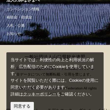
法人のみなさまへ
コンベンション情報
補助金・助成金
入札・公募
お知らせ
一般社団法人山口県観光連盟
当サイトでは、利便性の向上と利用状況の解
析、広告配信のためにCookieを使用していま
山口県観光連盟のWEBサイトに掲載されている
す。
全データについて無断転載・引用を禁じます。
サイトを閲覧いただく際には、Cookieの使用に
同意いただく必要があります。
© Yamaguchi Prefectural Tourism Federation All rights
reserved.
詳細は
クッキーポリシー
をご確認ください。
同意する