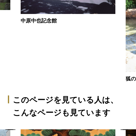
中原中也記念館
狐
このページを見ている人は、
こんなページも見ています