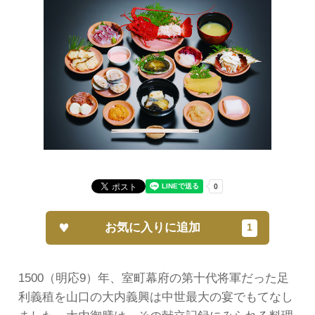
お気に入りに追加
1500（明応9）年、室町幕府の第十代将軍だった足
利義稙を山口の大内義興は中世最大の宴でもてなし