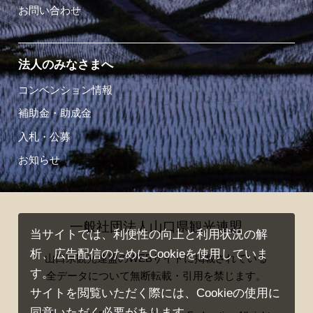
お問い合わせ
法人のみなさまへ
コンベンション情報
補助金・助成金
入札・公募
お知らせ
一般社団法人山口県観光連盟
当サイトでは、利便性の向上と利用状況の解
析、広告配信のためにCookieを使用していま
山口県観光連盟のWEBサイトに掲載されている
す。
全データについて無断転載・引用を禁じます。
サイトを閲覧いただく際には、Cookieの使用に
同意いただく必要があります。