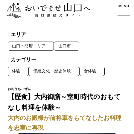
おいでませ山口へー山口県観光サイト
MENU
エリア
山口・防府エリア
山口市
カテゴリー
体験
伝統文化・歴史体験
食体験
【歴食】大内御膳～室町時代のおもて
なし料理を体験～
大内のお殿様が前将軍をもてなしたお料理
を忠実に再現