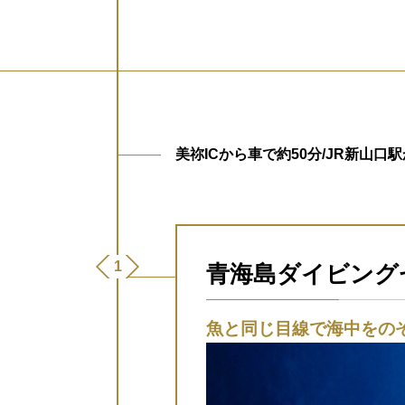
美祢ICから車で約50分/JR新山口
青海島ダイビング
魚と同じ目線で海中をの