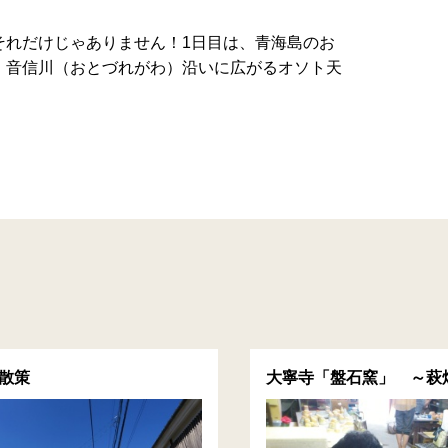
それだけじゃありません！1日目は、青海島のお
。音信川（おとづれがわ）沿いに広がるオソト天
散策
大寧寺「盤石窯」 ～萩