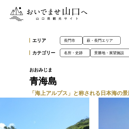
おいでませ山口へー山口県観光サイト
エリア
長門市
萩・長門エリア
カテゴリー
名所・史跡
景勝地・展望施設
青海島
「海上アルプス」と称される日本海の景