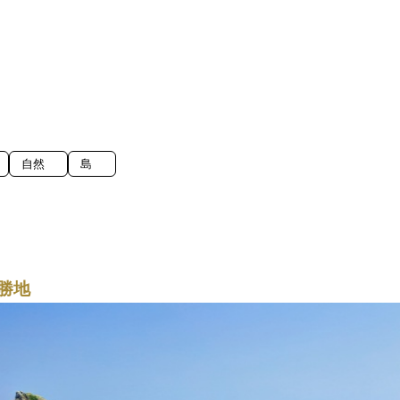
自然
島
勝地