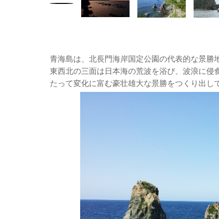
青海島は、北長門海岸国定公園の代表的な景勝
東西北の三面は日本海の荒波を浴び、波浪に侵食
たって変化に富む豪壮雄大な景勝をつくり出し