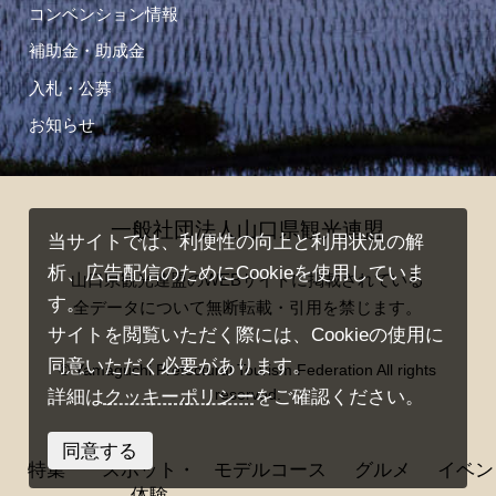
コンベンション情報
補助金・助成金
入札・公募
お知らせ
一般社団法人山口県観光連盟
当サイトでは、利便性の向上と利用状況の解
析、広告配信のためにCookieを使用していま
山口県観光連盟のWEBサイトに掲載されている
す。
全データについて無断転載・引用を禁じます。
サイトを閲覧いただく際には、Cookieの使用に
同意いただく必要があります。
© Yamaguchi Prefectural Tourism Federation All rights
reserved.
詳細は
クッキーポリシー
をご確認ください。
同意する
特集
スポット・
モデルコース
グルメ
イベン
体験