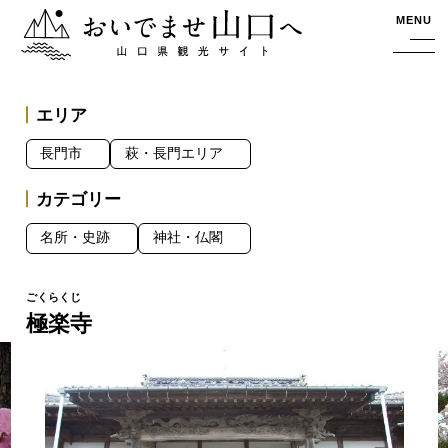
おいでませ山口へー山口県観光サイト
MENU
エリア
長門市
萩・長門エリア
カテゴリー
名所・史跡
神社・仏閣
極楽寺