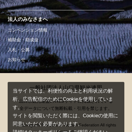
法人のみなさまへ
コンベンション情報
補助金・助成金
入札・公募
お知らせ
一般社団法人山口県観光連盟
当サイトでは、利便性の向上と利用状況の解
析、広告配信のためにCookieを使用していま
山口県観光連盟のWEBサイトに掲載されている
す。
全データについて無断転載・引用を禁じます。
サイトを閲覧いただく際には、Cookieの使用に
同意いただく必要があります。
© Yamaguchi Prefectural Tourism Federation All rights
reserved.