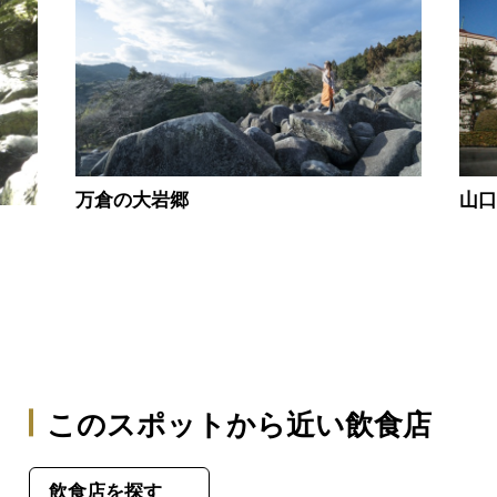
万倉の大岩郷
山
このスポットから近い飲食店
飲食店を探す