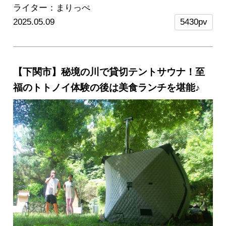
グルメを堪能できるんです！今回は、ミネラルたっ
ライター：まりっぺ
ぷりの塩はどのように作られているのか？秘密を探
2025.05.09
5430pv
る「塩づくり体験」から始まり、特別な塩を使った
ランチ、海底湧水を使ったサウナなど、体の内と外
からミネラルを取り込む健康的な体験で、心身とも
【下関市】秘境の川で貸切テントサウナ！至
にリフレッシュしてきました♪
旅の特別感を盛り上
福のトトノイ体験の後は美食ランチを堪能♪
げる、周遊クルージングプラン情報もありますよ！