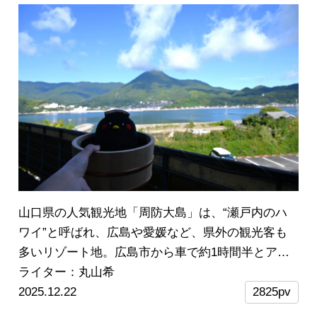
好きから初心者の方まで、女子旅にもカップルにも
おすすめしたい、極上の"ととのい"体験をレポート
します！
山口県の人気観光地「周防大島」は、“瀬戸内のハ
ワイ”と呼ばれ、広島や愛媛など、県外の観光客も
多いリゾート地。広島市から車で約1時間半とアク
セス良好で、日帰り温泉旅にもぴったり。瀬戸内海
ライター：丸山希
を望む露天風呂やサウナ、家族風呂、期間限定のご
2025.12.22
2825pv
当地鍋ランチ、道の駅(サザンセトとうわ)のスイー