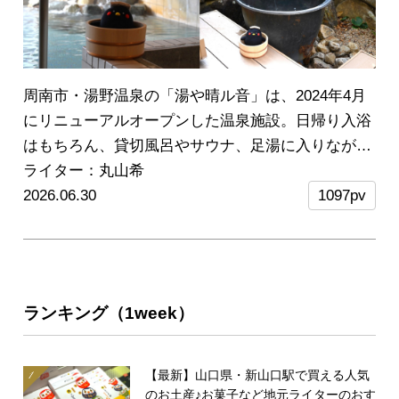
周南市・湯野温泉の「湯や晴ル音」は、2024年4月
にリニューアルオープンした温泉施設。日帰り入浴
はもちろん、貸切風呂やサウナ、足湯に入りながら
かき氷が食べられるカフェまで、“今の湯野温泉”を
ライター：丸山希
象徴する新しい体験がそろっています。今回は、実
2026.06.30
1097pv
際に日帰りで訪れて感じた魅力を、たっぷりご紹介
します♪
※今回は営業時間前に特別に取材をさせて
いただきました。
※この記事の情報は1月末時点の
ものです。
ランキング（1week）
【最新】山口県・新山口駅で買える人気
のお土産♪お菓子など地元ライターのおす