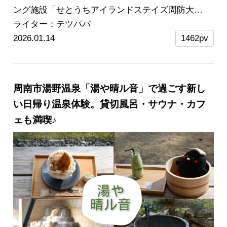
ング施設「せとうちアイランドステイズ周防大
島」。
ライター：テツパパ
ヤシの木が並び、瀬戸内の穏やかな海を一望
できるロケーションはまるで南国リゾートのよ
2026.01.14
1462pv
う！！
豪華BBQやテントサウナ体験など、親子で
非日常を満喫できる魅力が満載です。
犬連れファミ
リーにも人気の施設で、家族みんなが笑顔になれる
周南市湯野温泉「湯や晴ル音」で過ごす新し
場所です。
今回は、妻と3歳の子どもと一緒に過ご
い日帰り温泉体験。貸切風呂・サウナ・カフ
した1泊2日の様子を紹介していきます。
※この記
ェも満喫♪
事の情報は2025年10月時点のものです。