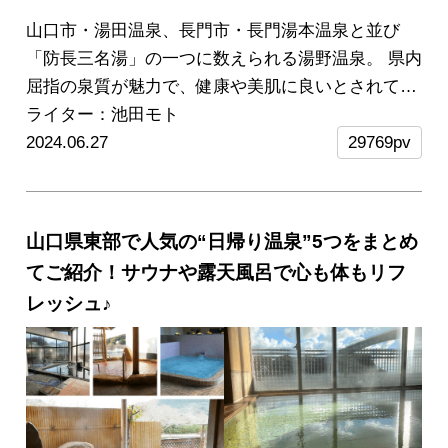
山口市・湯田温泉、長門市・長門湯本温泉と並び
「防長三名湯」の一つに数えられる湯野温泉。
県内
屈指の泉質が魅力で、健康や美肌に良いとされてい
ます。
ライター：池田モト
老舗旅館が中心の湯野温泉ですが、近年、新
施設のオープンやリニューアルでもっと湯めぐりが
2024.06.27
29769pv
楽しめる温泉街へと進化しているんです！
今回は湯
野温泉に来たら必ず行きたい3つのスポットをピッ
クアップ。新しい大浴場や家族風呂、貸切サウナ、
山口県東部で人気の“日帰り温泉”5つをまとめ
食事つき入浴プランなど盛りだくさん！さらに山口
てご紹介！サウナや露天風呂で心も体もリフ
県グルメが堪能できるランチやスイーツまでご紹介
レッシュ♪
します。ぜひ湯めぐりの参考にしてくださいね。
※
記事内に掲載している浴室の写真は、今回の取材の
ために特別に撮影させていただいたものです。
※こ
の記事の情報は2024年6月時点のものです。
※2026
年2月に一部料金と営業時間を更新いたしました。