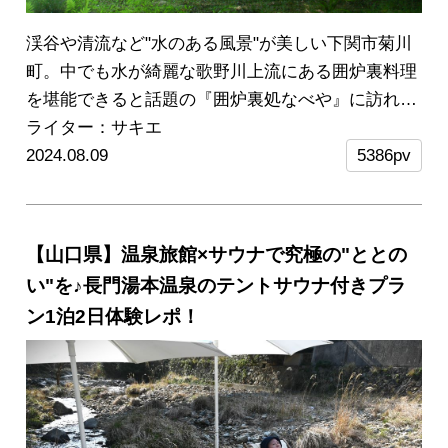
渓谷や清流など"水のある風景"が美しい下関市菊川
町。中でも水が綺麗な歌野川上流にある囲炉裏料理
を堪能できると話題の『囲炉裏処なべや』に訪れま
した。
ライター：サキエ
お料理の他に人気なのが…美しい清流と森に
囲まれたプライベート空間での、貸切テントサウナ
2024.08.09
5386pv
のレンタルサービスです！
サウナ自体超初心者の私
が今話題の「テントサウナ」に挑戦！……すっかり
虜になってしまいました。
福岡市から車で約1時間
【山口県】温泉旅館×サウナで究極の"ととの
半だから日帰りもOK！夏のおでかけにとってもお
い"を♪長門湯本温泉のテントサウナ付きプラ
すすめな、ホットでクールな究極の自然体験をレポ
ン1泊2日体験レポ！
ートします！
※こちらの体験は
キャンペーン対象の
ため、2024年11月1日～11月30日まで期間限定で
30％OFFの価格でお得に楽しめます♬
※この記事は
2024年7月に取材しました。