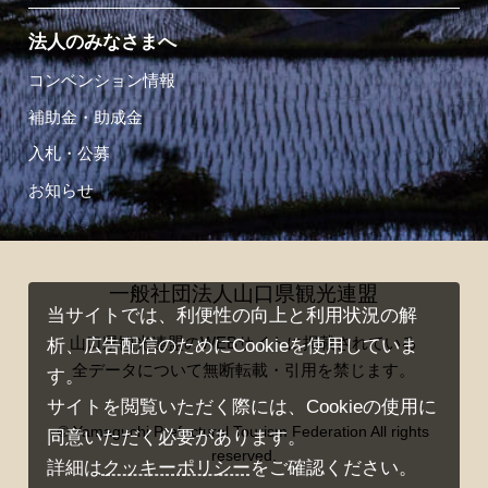
法人のみなさまへ
コンベンション情報
補助金・助成金
入札・公募
お知らせ
一般社団法人山口県観光連盟
当サイトでは、利便性の向上と利用状況の解
山口県観光連盟のWEBサイトに掲載されている
析、広告配信のためにCookieを使用していま
全データについて無断転載・引用を禁じます。
す。
サイトを閲覧いただく際には、Cookieの使用に
© Yamaguchi Prefectural Tourism Federation All rights
同意いただく必要があります。
reserved.
詳細は
クッキーポリシー
をご確認ください。