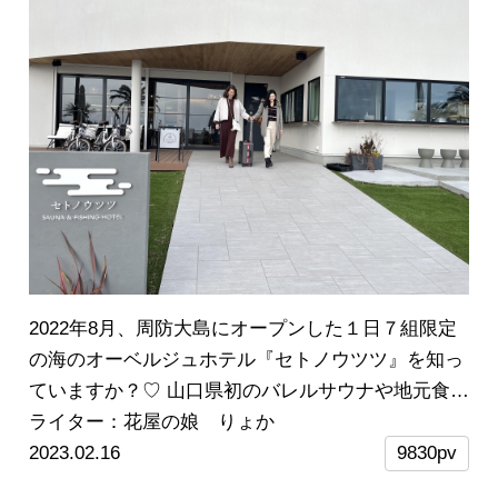
2022年8月、周防大島にオープンした１日７組限定
の海のオーベルジュホテル『セトノウツツ』を知っ
ていますか？♡
山口県初のバレルサウナや地元食材
を使った美味しい料理を楽しむことができ、周辺に
ライター：花屋の娘 りょか
は観光スポットもたくさんあります。
2023.02.16
今回は、１泊
9830pv
２日のホテルステイを母へプレゼント！素敵な時間