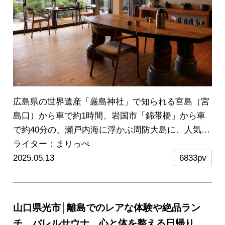
広島県の世界遺産「厳島神社」で知られる宮島（宮
島口）から車で約1時間、岩国市「錦帯橋」から車
で約40分の、瀬戸内海に浮かぶ周防大島に、人気番
組「人生の楽園」で紹介された人気の宿泊施設があ
ライター：まりっぺ
ります。それが1日1組限定の「民宿 石鍋亭(いしな
2025.05.13
6833pv
べてい)」。
新鮮な地魚や無農薬野菜たっぷりの手
料理、オーナー夫婦の温かいおもてなしが口コミで
も高評価ということで、実際に宿泊して人気の理由
山口県光市│離島でのレアな体験や絶品ラン
を体感してきました！
貸切なのでカップルやご夫婦
チ、バレルサウナ…心と体を整える日帰り