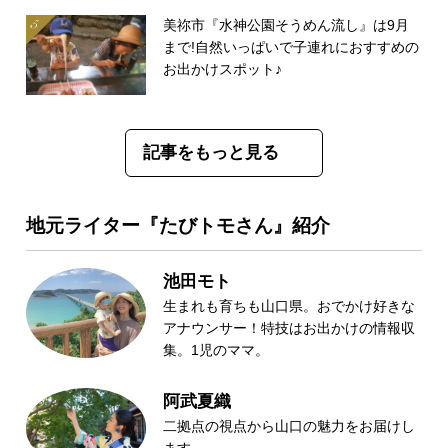
美祢市『水神公園そうめん流し』は9月
まで!自然いっぱいで子連れにおすすめの
お出かけスポット♪
記事をもっと見る
地元ライター『たびトモさん』紹介
池田モト
生まれも育ちも山口県。おでかけ好きな
アナウンサー！特技はお出かけの情報収
集。1児のママ。
阿武夏織
二拠点の視点から山口の魅力をお届けし