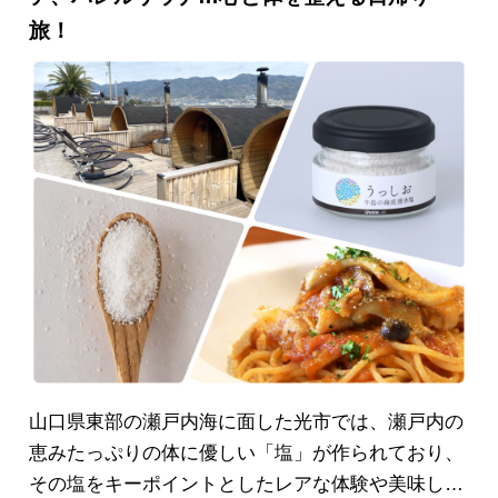
でゆったり過ごすのはもちろん、小さい子供連れで
旅！
の家族旅行や大人数のグループ旅行(～10名)におす
すめ。バレルサウナや薔薇風呂など、宿での時間を
ゆったり過ごせる特別な体験もありますよ♪
山口県東部の瀬戸内海に面した光市では、瀬戸内の
恵みたっぷりの体に優しい「塩」が作られており、
その塩をキーポイントとしたレアな体験や美味しい