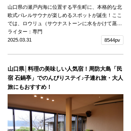
山口県の瀬戸内海に位置する平生町に、本格的な北
欧式バレルサウナが楽しめるスポットが誕生！ここ
では、ロウリュ（サウナストーンに水をかけて蒸気
を発生させる入浴法）を使ったサウナが、初心者で
ライター：専門
も気軽に楽しめるのだそう。さらにBBQプランやカ
2025.03.31
8544pv
フェ、宿泊施設もあり、カップルや友人同士で楽し
むのにもぴったり！
瀬戸内の海の恵みを体感できる
注目スポット「しお活HARBOR」を徹底紹介しま
山口県│料理の美味しい人気宿！周防大島「民
す！
宿 石鍋亭」でのんびりステイ♪子連れ旅・大人
旅にもおすすめ！