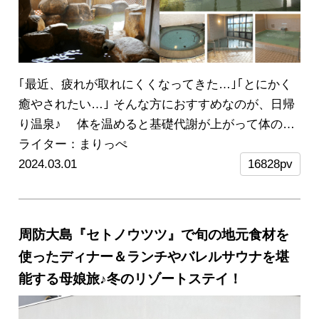
｢最近、疲れが取れにくくなってきた…｣｢とにかく
癒やされたい…｣
そんな方におすすめなのが、日帰
り温泉♪
体を温めると基礎代謝が上がって体の不
調が改善されるし、景色の良い場所でゆっくり過ご
ライター：まりっぺ
す時間は心の栄養になりますよ♡
2024.03.01
そこで今回は、山
16828pv
口県東部で人気の日帰り温泉施設を5つご紹介しま
す。サウナや露天風呂だけではなく、岩盤浴・家族
風呂・足湯が楽しめる場所も！
温泉に入るときの注
周防大島『セトノウツツ』で旬の地元食材を
意点や温泉についてのQ＆Aもありますので、ぜひ
使ったディナー＆ランチやバレルサウナを堪
チェックしてくださいね♪
※温泉内や脱衣所は、特
能する母娘旅♪冬のリゾートステイ！
別に許可を得て撮影した写真です。