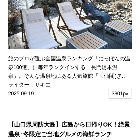
旅のプロが選ぶ全国温泉ランキング「にっぽんの温
泉100選」に毎年ランクインする「長門湯本温
泉」。そんな温泉地にある人気旅館「玉仙閣(ぎょ
くせんかく)」のテントサウナ付き宿泊プランを体
ライター：サキエ
験しに行ってきました♪
2025.09.19
旅行や観光でテントサウナ
3801pv
を体験できるキャンプ場やグランピング施設が全国
で増えていますが、玉仙閣でのテントサウナ体験で
は、川でのクールダウンなど自然の中でととのった
【山口県周防大島】広島から日帰りOK！絶景
あとに、お部屋や温泉でのんびり過ごすことで究極
温泉･冬限定ご当地グルメの海鮮ランチ
のリラックスタイムを満喫できるのが魅力！
サウナ