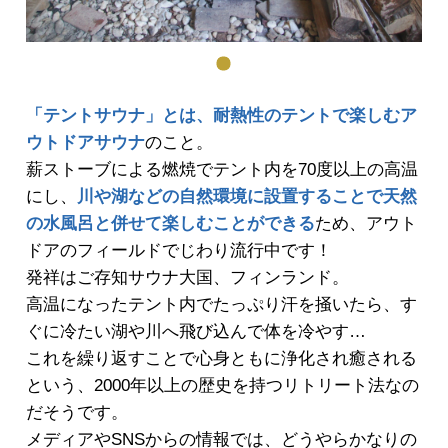
「テントサウナ」とは、耐熱性のテント
で楽しむア
ウトドアサウナ
のこと。
薪ストーブによる燃焼でテント内を70度以上の高温
にし、
川や湖などの自然環境に設置することで天然
の水風呂と併せて楽しむことができる
ため、アウト
ドアのフィールドでじわり流行中です！
発祥はご存知サウナ大国、フィンランド。
高温になったテント内でたっぷり汗を掻いたら、す
ぐに冷たい湖や川へ飛び込んで体を冷やす…
これを繰り返すことで心身ともに浄化され癒される
という、2000年以上の歴史を持つリトリート法なの
だそうです。
メディアやSNSからの情報では、どうやらかなりの