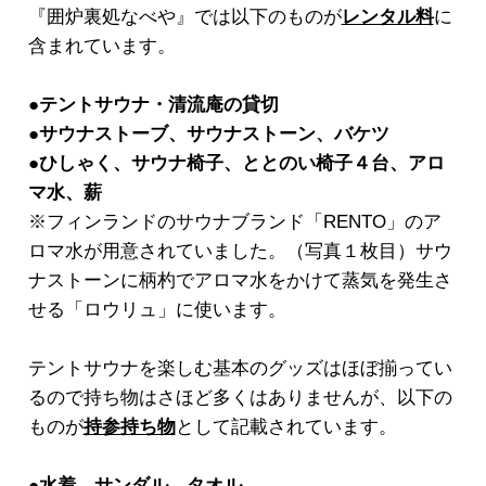
『囲炉裏処なべや』では以下のものが
レンタル料
に
含まれています。
●テントサウナ・清流庵の貸切
●サウナストーブ、サウナストーン、バケツ
●ひしゃく、サウナ椅子、ととのい椅子４台、アロ
マ水、薪
※フィンランドのサウナブランド「RENTO」のア
ロマ水が用意されていました。（写真１枚目）サウ
ナストーンに柄杓でアロマ水をかけて蒸気を発生さ
せる「ロウリュ」に使います。
テントサウナを楽しむ基本のグッズはほぼ揃ってい
るので持ち物はさほど多くはありませんが、以下の
ものが
持参持ち物
として記載されています。
●水着、サンダル、タオル