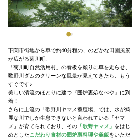
下関市街地から車で約40分程の、のどかな田園風景
が広がる菊川町。
「菊川町自然活用村」の看板を頼りに車を走らせ、
歌野川ダムのグリーンな風景が見えてきたら、もう
すぐです♪
美しい清流のほとりに建つ『囲炉裏処なべや』に到
着！
さらに上流の「歌野川ヤマメ養殖場」では、水が綺
麗な川でしか生息できないと言われている「ヤマ
メ」が育てられており、その
「歌野ヤマメ」
をはじ
めとした
こだわり食材の囲炉裏料理や釜飯
をいただ