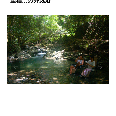
至福…の外気浴
Prev
Next
ious