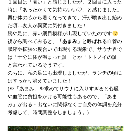
１回目は「暑い」と感じましたが、２回目に入った
時は「あったかくて気持ちいい♡」と感じました。
再び体の芯から暑くなってきて、汗が噴き出し始め
た頃…友人が異変に気付きました！
腕や足に、赤い網目模様が出現していたのです
後から調べてみると、
「あまみ」
と呼ばれる血管の
収縮や拡張の度合いで出現する現象で、サウナ界で
は「十分に体が温まった証」とか「トトノイの証」
と言われているそうです。
のちに、私の足にも出現しましたが、ランチの頃に
はすっかり消えていました！
(※「あまみ」を求めてサウナに入りすぎると心臓
や血管に負担をかける可能性もあるので、「あま
み」が出る・出ないに関係なくご自身の体調を充分
考慮して、時間調整をしましょう。)