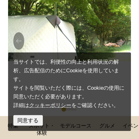
Prev
Next
ious
当サイトでは、利便性の向上と利用状況の解
析、広告配信のためにCookieを使用していま
す。
サイトを閲覧いただく際には、Cookieの使用に
同意いただく必要があります。
詳細は
クッキーポリシー
をご確認ください。
同意する
２～３セット目になると、それぞれのリズムで過ご
特集
スポット・
モデルコース
グルメ
イベン
体験
していました。