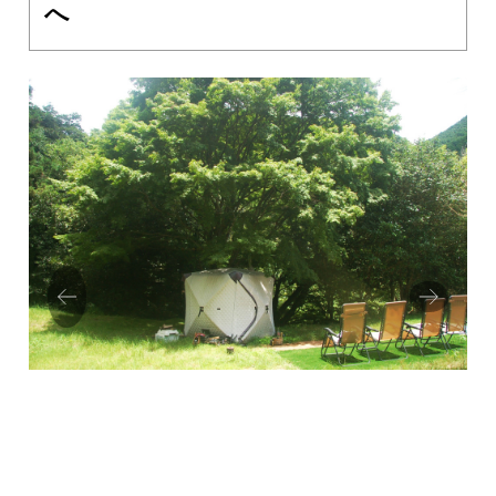
へ
Prev
Next
ious