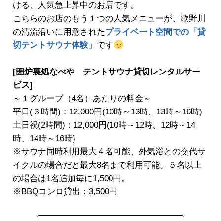
ける、人気急上昇中のお店です。
こちらのお店のもう１つの人気メニューが、歌野川
の清流沿いに用意された
プライベート空間での「貸
切テントサウナ体験」
です
[囲炉裏処なべや テントサウナ貸切レンタルサー
ビス]
～１グループ（4名）あたりの料金～
平日(３時間)：12,000円(10時～13時、13時～16時)
土日祝(2時間)：12,000円(10時～12時、12時～14
時、14時～16時)
※サウナ同時利用最大４名可能、外気浴との交代サ
イクルの場合だと最大8名まで利用可能。５名以上
の場合は1名追加毎に1,500円。
※BBQコンロ貸出：3,500円