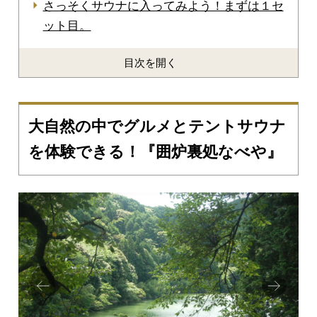
さっそくサウナに入ってみよう！まずは１セ
ット目。
目次を開く
大自然の中でグルメとテントサウナ
を体験できる！『囲炉裏処なべや』
Prev
Next
ious