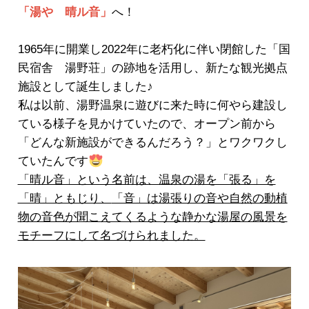
「湯や 晴ル音」
へ！
1965年に開業し2022年に老朽化に伴い閉館した「国
民宿舎 湯野荘」の跡地を活用し、新たな観光拠点
施設として誕生しました♪
私は以前、湯野温泉に遊びに来た時に何やら建設し
ている様子を見かけていたので、オープン前から
「どんな新施設ができるんだろう？」とワクワクし
ていたんです
「晴ル音」という名前は、温泉の湯を「張る」を
「晴」ともじり、
「音」は湯張りの音や自然の動植
物の音色が聞こえてくるような静かな湯屋の風景を
モチーフにして名づけられました。