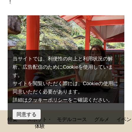
！
当サイトでは、利便性の向上と利用状況の解
析、広告配信のためにCookieを使用していま
す。
サイトを閲覧いただく際には、Cookieの使用に
同意いただく必要があります。
詳細は
クッキーポリシー
をご確認ください。
同意する
非日常を味わえる特別な空間の中でゆっくりお食事
特集
スポット・
モデルコース
グルメ
イベン
をして癒されました
体験