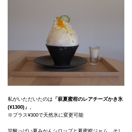
私がいただいたのは
「萩夏蜜柑のレアチーズかき氷
(¥1300)」
。
※プラス¥300で天然氷に変更可能
甘酸っぱい夏みかんシロップと夏蜜柑ジャム、そし