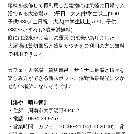
場棟を改修して再利用した建物には気軽に日帰り入
浴できる大浴場が。(平日：大人[中学生以上]\660、
子供\330／土日祝：大人[中学生以上]\770、子供
\380※いずれも3歳未満無料)
庭には源泉かけ流しの露天つぼ湯がありました！
大浴場は貸切風呂と貸切サウナをご利用の方は無料
で利用できます。
カフェ・大浴場・貸切風呂・サウナに足湯と様々な
楽しみ方ができる新スポット。湯野温泉観光に欠か
せない場所になりそうです♪
【湯や 晴ル音】
・住所 周南市大字湯野4346-2
・電話 0834-33-9757
・営業時間 カフェ：10:00〜21:00(L.O.20:00)、貸