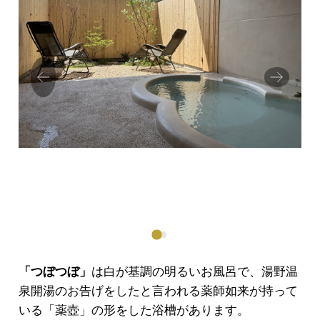
Prev
Next
ious
「つぼつぼ」
は白が基調の明るいお風呂で、湯野温
泉開湯のお告げをしたと言われる薬師如来が持って
いる「薬壺」の形をした浴槽があります。