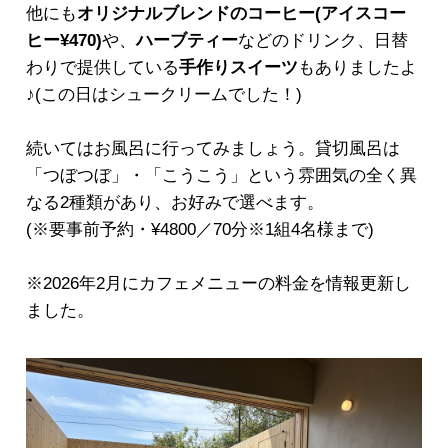
他にも
オリジナルブレンドのコーヒー(アイスコー
ヒー¥470)
や、
ハーブティー
などのドリンク、日替
わりで提供している
手作りスイーツ
もありましたよ
♪(この日はシュークリームでした！)
続いてはお風呂に行ってみましょう。貸切風呂は
「つぼつぼ」・「こうこう」という雰囲気の全く異
なる2種類があり、お好みで選べます。
(※要事前予約・¥4800／70分※1組4名様まで)
※2026年2月にカフェメニューの料金を情報更新し
ました。