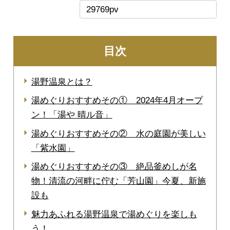
29769pv
目次
湯野温泉とは？
湯めぐりおすすめその① 2024年4月オープ
ン！「湯や 晴ル音」
湯めぐりおすすめその② 水の庭園が美しい
「紫水園」
湯めぐりおすすめその③ 絶品釜めしが名
物！清流の河畔に佇む「芳山園」今夏、新施
設も
魅力あふれる湯野温泉で湯めぐりを楽しも
う！