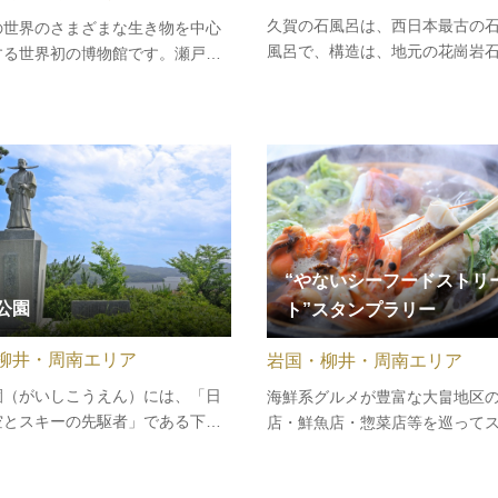
久賀の石風呂は、西日本最古の
の世界のさまざまな生き物を中心
風呂で、構造は、地元の花崗岩
する世界初の博物館です。瀬戸内
上げて石室を築き、内部は粘土
然を支えている小さな生物たちか
り、土間はたたき固めになって
然保護の大切さや生命の神秘を学
石室の大きさは、幅 5.4ｍ、奥行4
ができます。あなたもぜひ、ミク
高さ2.5ｍ､一度に17人入れるこ
界の生き物たちと友達になってく
は最大規模のものとして知られ
。
“やないシーフードストリ
公園
ト”スタンプラリー
柳井・周南エリア
岩国・柳井・周南エリア
園（がいしこうえん）には、「日
海鮮系グルメが豊富な大畠地区
空とスキーの先駆者」である下松
店・鮮魚店・惣菜店等を巡って
の軍人・政治家として活躍した
を集め、応募すると抽選で加盟
史』（1856年～1933年）の石像
える共通商品券をプレゼントし
ています。外史の長いヒゲの長さ