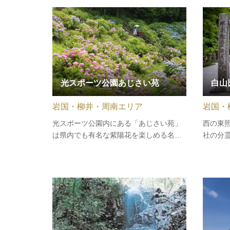
知られる大黒天を祀り、毎年１月７日に
は約7
は大黒市、2月3日に節分祭、8月30日に
呼ばれ
風鎮祭が行なわれます。
光スポーツ公園あじさい苑
白山
岩国・柳井・周南エリア
岩国・
光スポーツ公園内にある「あじさい苑」
西の東
は県内でも有名な紫陽花を楽しめる名所
社の分
として知られています。ガクアジサイ・
ローレライ・ベニガクなど、在来・渡米
種あわせて30品種、約15,000株ものアジ
サイが咲き乱れます。6月のシーズンに
は、多くの方が公園を訪れますが、…