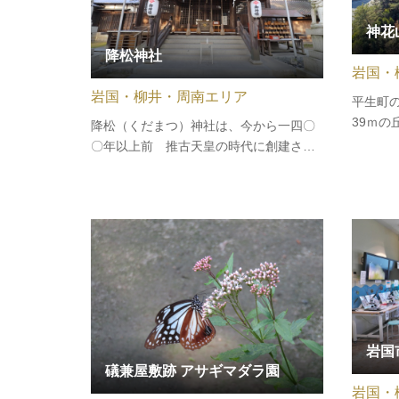
神花
降松神社
岩国・
岩国・柳井・周南エリア
平生町
39ｍの
降松（くだまつ）神社は、今から一四〇
ｍ、後円
〇年以上前 推古天皇の時代に創建され
５世紀
てより、時代を経て今の鷲頭山に建立さ
女性が
れ皆様方を見守り続けてきました。鷲頭
す。遺
山山頂に上宮（じょうぐう）、その下に
民俗資
中宮(ちゅうぐう)があり、そして山の麓
に若宮（わかみや）があります。若…
岩国
礒兼屋敷跡 アサギマダラ園
岩国・