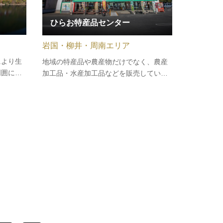
ひらお特産品センター
岩国・柳井・周南エリア
により生
地域の特産品や農産物だけでなく、農産
周囲に桜
加工品・水産加工品などを販売していま
備されて
す。「安全」「安心」「おいしい」を追
トラスト
求したオリジナルブランド「三ツ星野菜
＝HIRAO100%」があり、有機質をたっ
ぷり含んだ土づくりと化学肥料や農薬を
使わずに栽培した野菜も並びます。地…