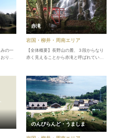
赤滝
岩国・柳井・周南エリア
組みの一
【全体概要】長野山の麓、３段からなり
ており、
赤く見えることから赤滝と呼ばれていま
っていま
す。
リーブを
ージンオ
らおりー
し…
のんびらんど・うましま