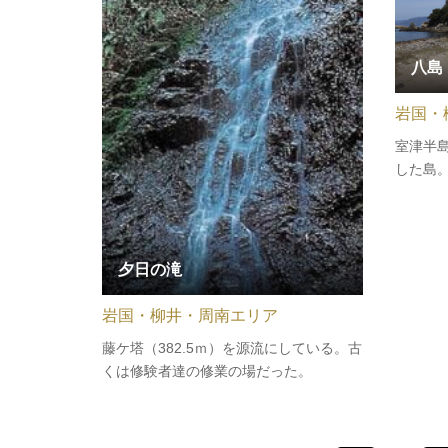
八島
岩国・
室津半
した島
夕日の滝
岩国・柳井・周南エリア
藤ケ塔（382.5ｍ）を源流にしている。古
くは修験者達の修業の場だった。