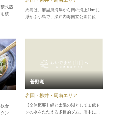
岩国・柳井・周南エリア
石積式蒸
馬島は、麻里府海岸から南の海上1kmに
石を積み
浮かぶ小島で、瀬戸内海国立公園に位置
で厚く塗
しています。自然いっぱいの島で、海を
います。
眺めながらのんびり過ごすことができま
.6ｍ、
す。
の地方で
、…
ー
菅野湖
岩国・柳井・周南エリア
【全体概要】緑と太陽の湖として１億ト
の飲食
ンの水をたたえる多目的ダム。湖中には
スタンプ
みだした中ノ島公園の桜、夏の緑と水、
店舗で使
秋は湖面に映える紅葉がすばらしい。付
ます。
近の温見ダム向道湖を含め、ヘラブナ、