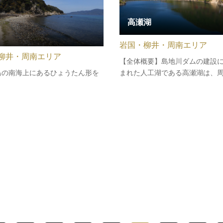
高瀬湖
岩国・柳井・周南エリア
柳井・周南エリア
【全体概要】島地川ダムの建設
島の南海上にあるひょうたん形を
まれた人工湖である高瀬湖は、
。
やもみじが植えられ、公園も整
います。秋には紅葉と湖のコン
が見事です。