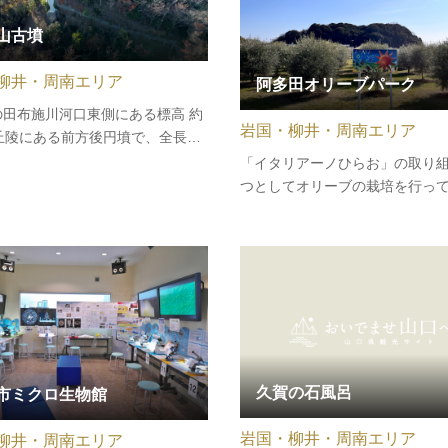
山古墳
柳井・周南エリア
阿多田オリーブパーク
の田布施川河口東側にある標高 約
岩国・柳井・周南エリア
丘陵にある前方後円墳で、全長30
部の径15ｍ、高さ約2.5ｍです。
「イタリアーノひらお」の取り
前半に造られたものと推定され、
つとしてオリーブの栽培を行っ
埋葬されている数少ない古墳で
毎年オリーブ収穫イベントを行
骨をモデルにした復元像が平生町
す。２０２５年には収穫したオ
料館に展示されており、これ…
１００％使用したエキストラバ
リーブオイルの「Hira○live（ひ
ぶ）」が特産品として誕生しま
久賀の石風呂
市ミクロ生物館
岩国・柳井・周南エリア
柳井・周南エリア