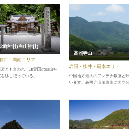
0㎝もあり、「プロペラひげ」とも
ていました。国民宿舎「大城」…
比咩神社(白山神社)
高照寺山
柳井・周南エリア
岩国・柳井・周南エリア
照宮とも言われ，加賀国の白山神
中国地方最大のアンテナ銀座と
霊を移し祀っている。
います。高照寺山頂東南に国立
戸内海が開け、北には中国山脈
展望できる景観は雄大で、県内
れます。また、地形と気流を生
グライダーの格好の滑空場とし
で、県内外を問わず広く愛好者