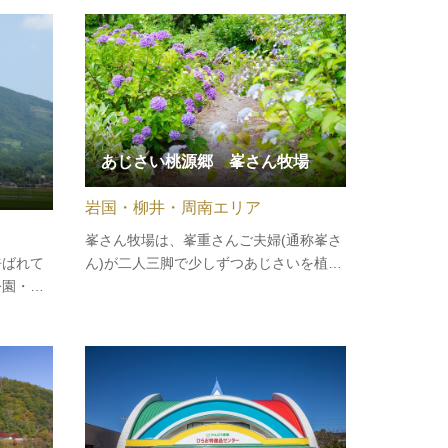
コイの釣場としても人気です。
あじさい桃源郷 峯さん牧場
岩国・柳井・周南エリア
峯さん牧場は、峯重さんご夫婦(通称峯さ
呼ばれて
ん)が二人三脚で少しずつあじさいを植え
公園・瀬
始め、約10年をかけて今では150種5000
の連山が
株ものあじさいを見ることが出来るあじ
一といわ
さい園に。鳥の鳴き声・小川のせせら
かしハン
ぎ・風の音に耳を傾けながら、贅沢な時
ても有名
間を過ごすことが出来ます。
から…