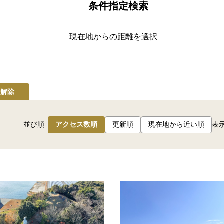
条件指定検索
択
現在地からの距離を選択
て解除
並び順
アクセス数順
更新順
現在地から近い順
表