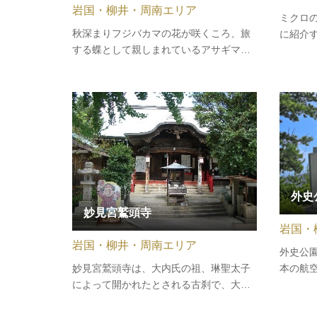
岩国・柳井・周南エリア
ミクロ
秋深まりフジバカマの花が咲くころ、旅
に紹介
する蝶として親しまれているアサギマダ
海の自
ラが周防大島に飛来します。外入（との
ら、自
にゅう）地区にある「アサギマダラ園」
ぶこと
は鑑賞を楽しむ皆さんで日々賑わいま
ロの世
す。道の駅サザンセトとうわより車で約
ださい
10分、週末は混み合いますので安全運…
外史
妙見宮鷲頭寺
岩国・
岩国・柳井・周南エリア
外史公
妙見宮鷲頭寺は、大内氏の祖、琳聖太子
本の航
によって開かれたとされる古刹で、大内
市出身
氏の氏神として栄えるとともに妙見信仰
『長岡外
発祥の宮寺といわれています。七福神で
が建っ