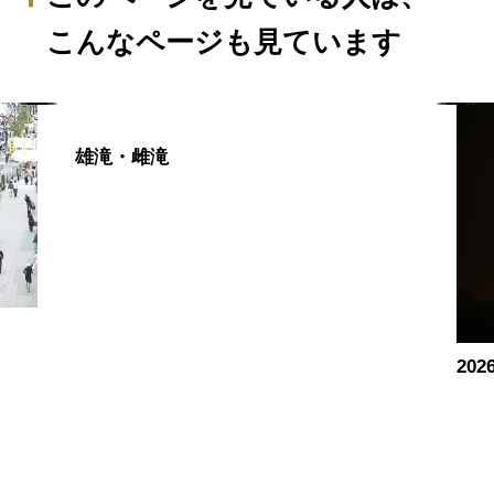
こんなページも見ています
雄滝・雌滝
20