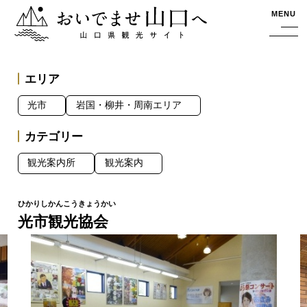
おいでませ山口へー山口県観光サイト
MENU
エリア
光市
岩国・柳井・周南エリア
カテゴリー
観光案内所
観光案内
光市観光協会