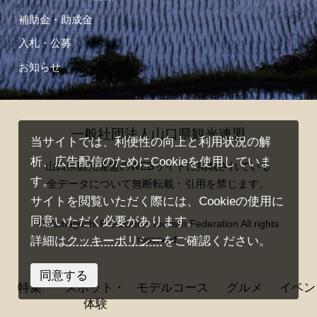
補助金・助成金
入札・公募
お知らせ
一般社団法人山口県観光連盟
当サイトでは、利便性の向上と利用状況の解
析、広告配信のためにCookieを使用していま
山口県観光連盟のWEBサイトに掲載されている
す。
全データについて無断転載・引用を禁じます。
サイトを閲覧いただく際には、Cookieの使用に
同意いただく必要があります。
© Yamaguchi Prefectural Tourism Federation All rights
reserved.
詳細は
クッキーポリシー
をご確認ください。
同意する
特集
スポット・
モデルコース
グルメ
イベン
体験