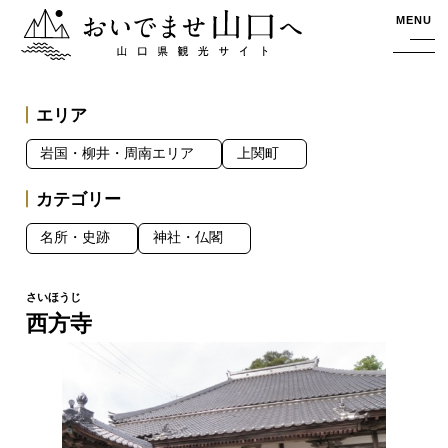
おいでませ山口へー山口県観光サイト
MENU
エリア
岩国・柳井・周南エリア
上関町
カテゴリー
名所・史跡
神社・仏閣
西方寺