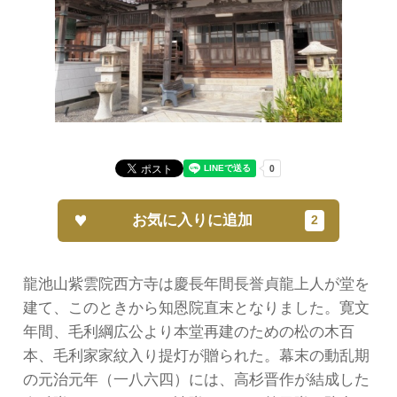
お気に入りに追加
龍池山紫雲院西方寺は慶長年間長誉貞龍上人が堂を
建て、このときから知恩院直末となりました。寛文
年間、毛利綱広公より本堂再建のための松の木百
本、毛利家家紋入り提灯が贈られた。幕末の動乱期
の元治元年（一八六四）には、高杉晋作が結成した