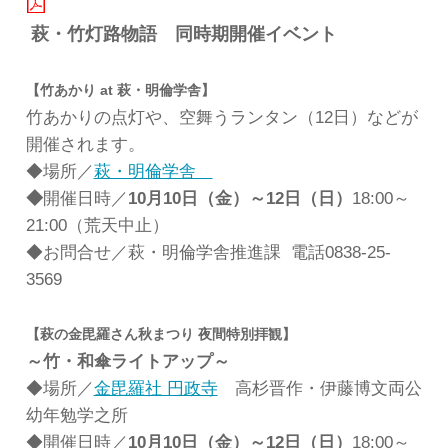
萩・竹灯路物語 同時期開催イベント
【竹あかり at 萩・明倫学舎】
竹あかりの点灯や、空舞うランタン（12日）などが
開催されます。
◆場所／
萩・明倫学舎
◆
開催日時／
10月10日（金）～12日（日）
18:00～
21:00（荒天中止）
◆お問合せ／萩・明倫学舎推進課 電話0838-25-
3569
【萩の金毘羅さん秋まつり 夜間特別拝観】
～竹・和傘ライトアップ～
◆場所／
金毘羅社 円政寺
高杉晋作・伊藤博文両公
幼年勉学之所
◆開催日時／
10月10日（金）～12日（日）
18:00～