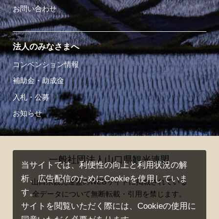
お問い合わせ
法人のみなさまへ
コンベンション情報
補助金・助成金
入札・公募
お知らせ
一般社団法人山口県観光連盟
当サイトでは、利便性の向上と利用状況の解
析、広告配信のためにCookieを使用していま
山口県観光連盟のWEBサイトに掲載されている
す。
全データについて無断転載・引用を禁じます。
サイトを閲覧いただく際には、Cookieの使用に