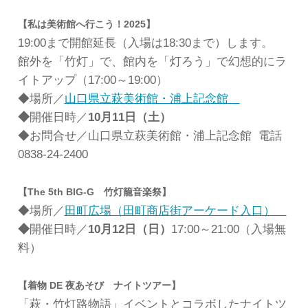
【私は美術館へ行こう！2025】
19:00まで開館延長（入場は18:30まで）します。
館外を「竹灯」で、館内を「灯ろう」で幻想的にラ
イトアップ（17:00～19:00）
◆場所／
山口県立萩美術館・浦上記念館
◆
開催日時／
10月11日（土）
◆お問合せ／山口県立萩美術館・浦上記念館 電話
0838-24-2400
【The 5th BIG-G 竹灯籠音楽祭】
◆場所／
田町広場（田町商店街アーケード入口）
◆
開催日時／
10月12日（日）
17:00～21:00（入場無
料）
【着物 DE 夜あそび ナイトツアー】
「萩・竹灯路物語」イベントとコラボしたナイトツ