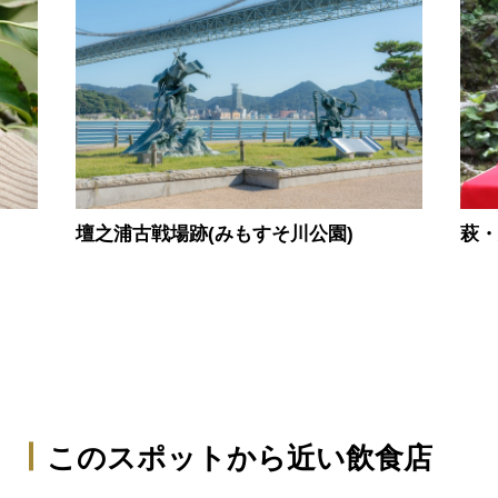
壇之浦古戦場跡(みもすそ川公園)
萩
このスポットから近い飲食店