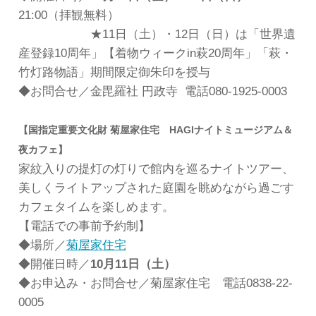
21:00（拝観無料）
★11日（土）・12日（日）は「世界遺
産登録10周年」【着物ウィークin萩20周年」「萩・
竹灯路物語」期間限定御朱印を授与
◆お問合せ／金毘羅社 円政寺 電話080-1925-0003
【国指定重要文化財 菊屋家住宅 HAGIナイトミュージアム＆
夜カフェ】
家紋入りの提灯の灯りで館内を巡るナイトツアー、
美しくライトアップされた庭園を眺めながら過ごす
カフェタイムを楽しめます。
【電話での事前予約制】
◆場所／
菊屋家住宅
◆開催日時／
10月11日（土）
◆お申込み・お問合せ／菊屋家住宅 電話0838-22-
0005