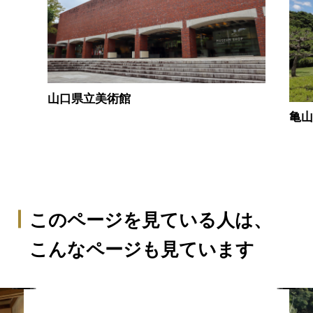
山口県立美術館
亀
このページを見ている人は、
こんなページも見ています