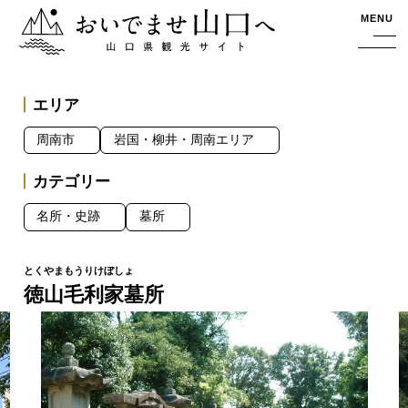
おいでませ山口へー山口県観光サイト
MENU
エリア
周南市
岩国・柳井・周南エリア
カテゴリー
名所・史跡
墓所
徳山毛利家墓所