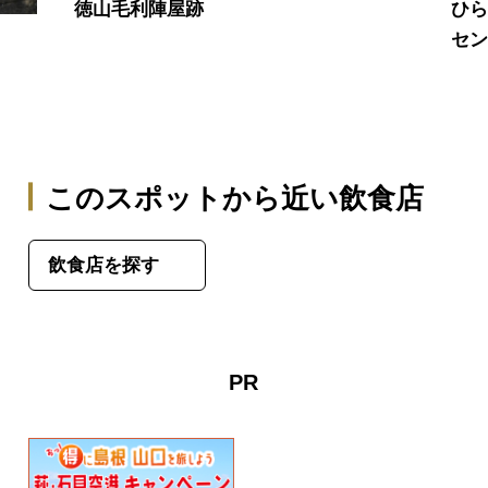
徳山毛利陣屋跡
ひ
セ
このスポットから近い飲食店
飲食店を探す
PR