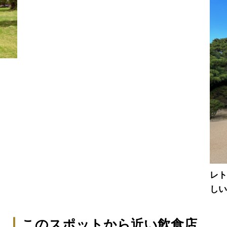
レ
し
このスポットから近い飲食店