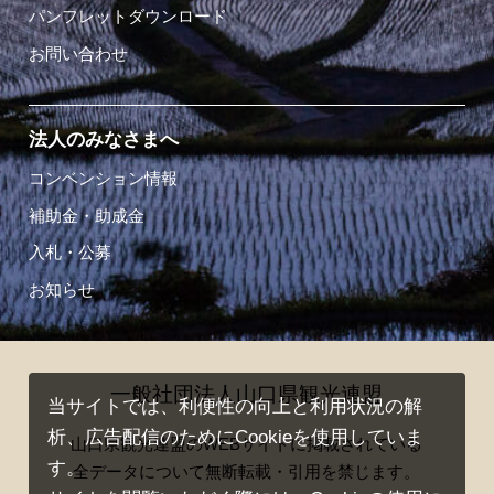
パンフレットダウンロード
お問い合わせ
法人のみなさまへ
コンベンション情報
補助金・助成金
入札・公募
お知らせ
一般社団法人山口県観光連盟
当サイトでは、利便性の向上と利用状況の解
析、広告配信のためにCookieを使用していま
山口県観光連盟のWEBサイトに掲載されている
す。
全データについて無断転載・引用を禁じます。