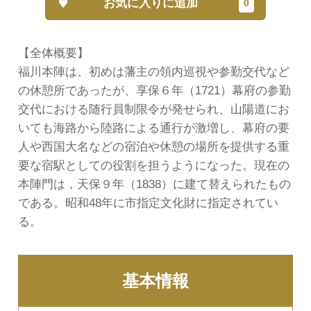
お気に入りに追加
【全体概要】
福川本陣は、初めは藩主の領内巡視や参勤交代など
の休憩所であったが、享保６年（1721）幕府の参勤
交代における随行員制限令が発せられ、山陽道にお
いても海路から陸路による通行が激増し、幕府の要
人や西国大名などの宿泊や休憩の場所を提供する重
要な宿駅としての役割を担うようになった。現在の
本陣門は，天保９年（1838）に建て替えられたもの
である。昭和48年に市指定文化財に指定されてい
る。
基本情報