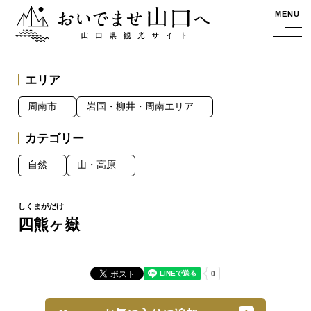
おいでませ山口へー山口県観光サイト
MENU
エリア
周南市
岩国・柳井・周南エリア
カテゴリー
自然
山・高原
四熊ヶ嶽