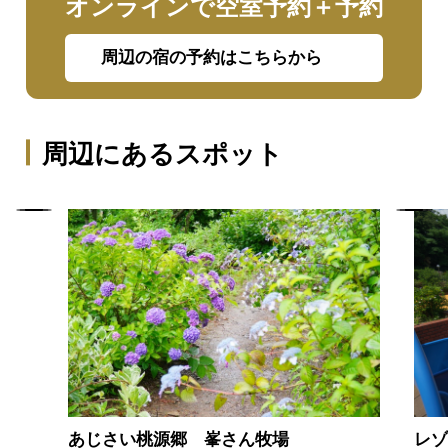
オンラインで空室予約＋予約
周辺の宿の予約はこちらから
周辺にあるスポット
あじさい桃源郷 峯さん牧場
レ