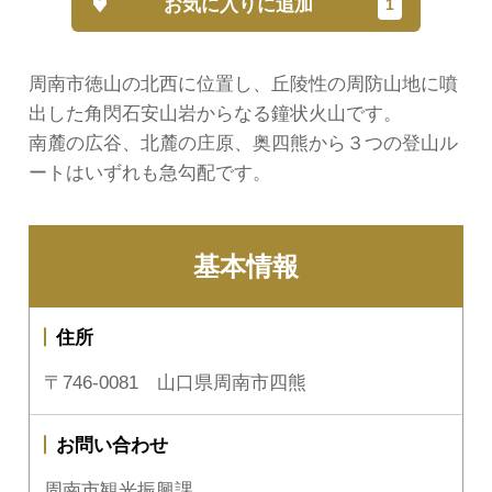
お気に入りに追加
周南市徳山の北西に位置し、丘陵性の周防山地に噴
出した角閃石安山岩からなる鐘状火山です。
南麓の広谷、北麓の庄原、奥四熊から３つの登山ル
ートはいずれも急勾配です。
基本情報
住所
〒746-0081 山口県周南市四熊
お問い合わせ
周南市観光振興課