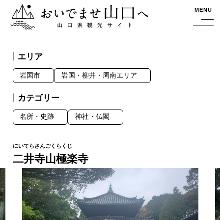
おいでませ山口へー山口県観光サイト
MENU
エリア
岩国市
岩国・柳井・周南エリア
カテゴリー
名所・史跡
神社・仏閣
二井寺山極楽寺