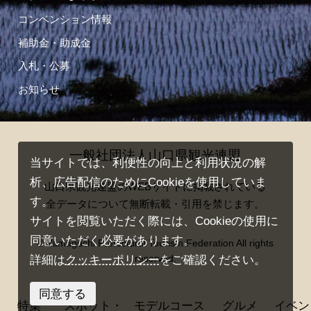
コンベンション情報
補助金・助成金
入札・公募
お知らせ
一般社団法人山口県観光連盟
当サイトでは、利便性の向上と利用状況の解
析、広告配信のためにCookieを使用していま
山口県観光連盟のWEBサイトに掲載されている
す。
全データについて無断転載・引用を禁じます。
サイトを閲覧いただく際には、Cookieの使用に
同意いただく必要があります。
© Yamaguchi Prefectural Tourism Federation All rights
reserved.
詳細は
クッキーポリシー
をご確認ください。
同意する
特集
スポット・
モデルコース
グルメ
イベン