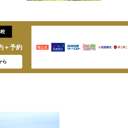
比較
約＋予約
から