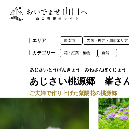
おいでませ山口へー山口県観光サイト
エリア
周南市
岩国・柳井・周南エリア
カテゴリー
花・紅葉・植物
自然
あじさい桃源郷 峯さ
ご夫婦で作り上げた紫陽花の桃源郷