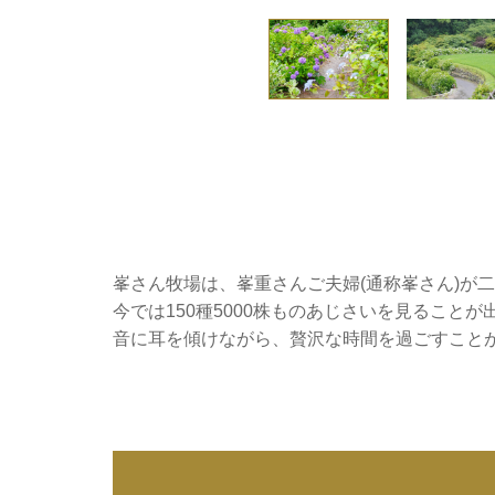
峯さん牧場は、峯重さんご夫婦(通称峯さん)が
今では150種5000株ものあじさいを見ること
音に耳を傾けながら、贅沢な時間を過ごすこと