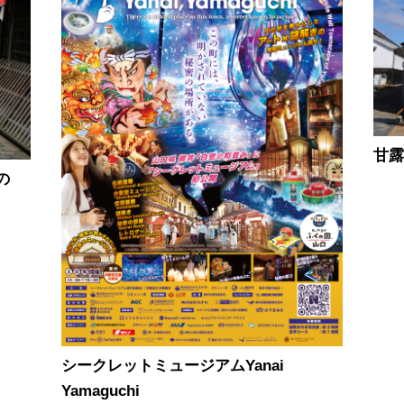
甘露
の
シークレットミュージアムYanai
Yamaguchi