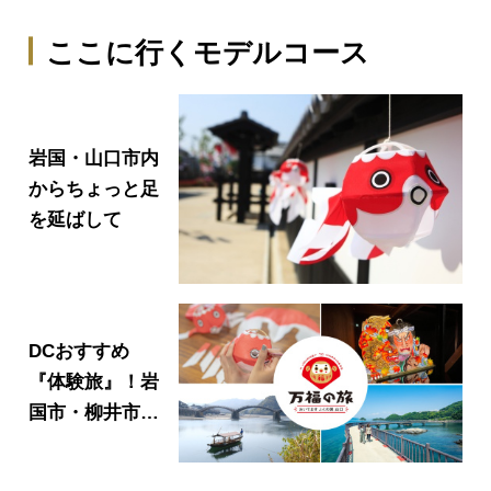
ここに行くモデルコース
岩国・山口市内
からちょっと足
を延ばして
DCおすすめ
『体験旅』！岩
国市・柳井市で
文化やアートに
触れる1泊2日