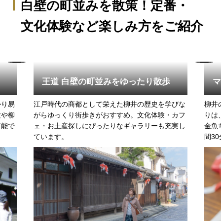
白壁の町並みを散策！定番・
文化体験など楽しみ方をご紹介
王道 白壁の町並みをゆったり散歩
かり易
江戸時代の商都として栄えた柳井の歴史を学びな
柳井
験や柳
がらゆっくり街歩きがおすすめ。文化体験・カフ
りは
可能で
ェ・お土産探しにぴったりなギャラリーも充実し
金魚
ています。
間30