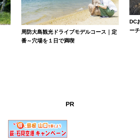
DC
ー
周防大島観光ドライブモデルコース｜定
番～穴場を１日で満喫
PR