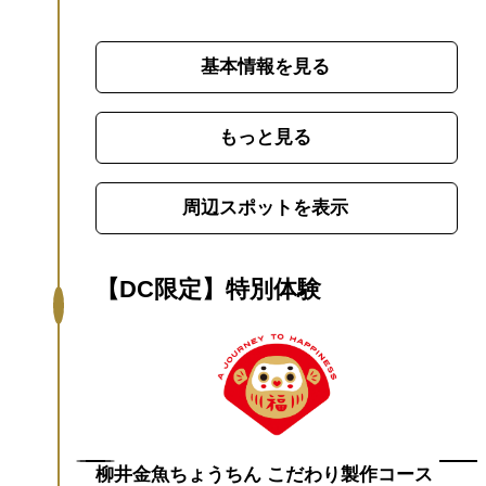
抜群です。
８月はライトアップを楽しめた
り、季節によってちょうちんの色や柄が変
基本情報を見る
化するので、訪れるたびに違う景色が楽し
めます。
重要文化財の商家や柳井の伝統工
芸を体験できる施設、カフェもあるのでゆ
もっと見る
っくり街歩きするのがおすすめです。
山口
県出身の元卓球選手、石川佳純さんが、山
周辺スポットを表示
口県内を旅しました。
白壁の町並みにも訪
れ、柳井金魚ちょうちんを片手に散策を楽
しみました。風に揺れる姿が可愛くて思わ
【DC限定】特別体験
ず写真をとりたくなります。動画は
こちら
柳井金魚ちょうちん こだわり製作コース