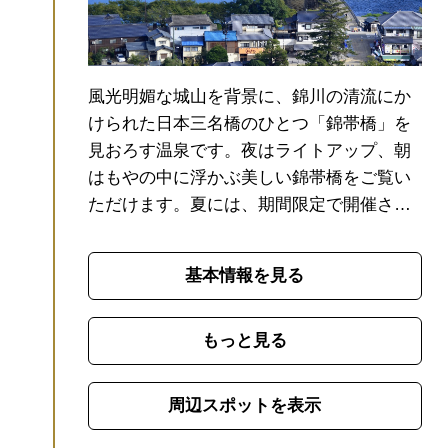
風光明媚な城山を背景に、錦川の清流にか
けられた日本三名橋のひとつ「錦帯橋」を
見おろす温泉です。
夜はライトアップ、朝
はもやの中に浮かぶ美しい錦帯橋をご覧い
ただけます。
夏には、期間限定で開催され
る「錦帯橋のう飼」のかがり火が錦川の水
面で揺れる風景が幻想的。
季節と時間帯で
基本情報を見る
趣の変わる絶景がお楽しみいただけます。
もっと見る
周辺スポットを表示