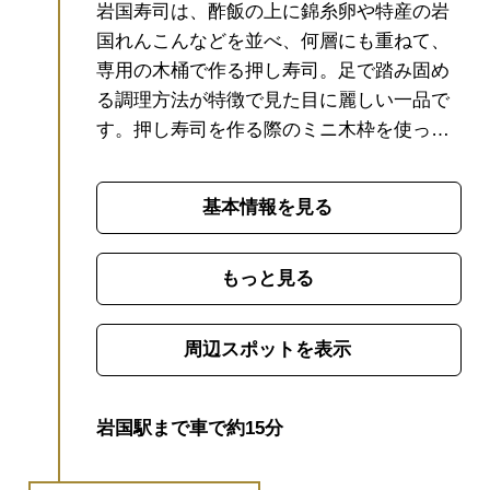
岩国寿司は、酢飯の上に錦糸卵や特産の岩
国れんこんなどを並べ、何層にも重ねて、
専用の木桶で作る押し寿司。足で踏み固め
る調理方法が特徴で見た目に麗しい一品で
す。
押し寿司を作る際のミニ木枠を使っ
て、一人分の岩国寿司を楽しく簡単に作っ
て、食べる体験です。
見た目も華やかで写
基本情報を見る
真映えバッチリ♪
楽しいランチタイムをお過
ごしください。
※所要時間 １時間程度
（食事時間含む）
※事前予約必要
もっと見る
周辺スポットを表示
岩国駅まで車で約15分