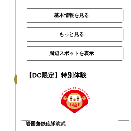
の桜、夏には木々の緑、秋には紅葉が彩を
添え優雅な景観が広がります。
繊細な木組
基本情報を見る
みの技法によって建設された独創的なアー
チ構造は渡って見るだけでなく、屋形舟に
揺られながら水面から見上げるのも醍醐味
もっと見る
の一つ。
また、桜の時期をはじめ、四季
折々にライトアップされた錦帯橋がご覧い
周辺スポットを表示
ただけます。
山口県出身の元卓球選手・石
川佳純さんが山口県内を旅しました！錦帯
橋にも訪れ、橋の上から眺める錦川の絶景
【DC限定】特別体験
を満喫しました！！
錦帯橋を渡る石川さん
の晴れやかな表情にも注目です！！動画は
こちら
【テレビで紹介されました】
・2023
年10月28日(土)放映：ブラタモリ「美の極
み 錦帯橋～錦帯橋にはなぜ世界唯一の美し
さがある？～」
【3Dカメラでリアルな没入
岩国藩鉄砲隊演武
感を体験！】