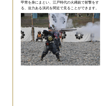
手ぶらで
甲冑を身にまとい、江戸時代の火縄銃で射撃をす
で錦帯橋
る、迫力ある演武を間近で見ることができます。