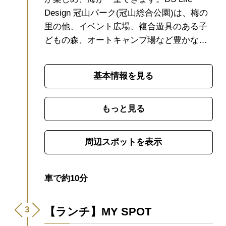
Design 冠山パーク(冠山総合公園)は、梅の
里の他、イベント広場、複合遊具のある子
どもの森、オートキャンプ場など豊かな自
然と都市公園としての機能が調和した総合
公園です。
約100種類、2000本の梅の木
基本情報を見る
を有する「梅の里」では毎年2月頃に梅まつ
りが開催され、コンサートやお茶席など多
彩なイベントが行われます。
もっと見る
周辺スポットを表示
車で約10分
【ランチ】MY SPOT