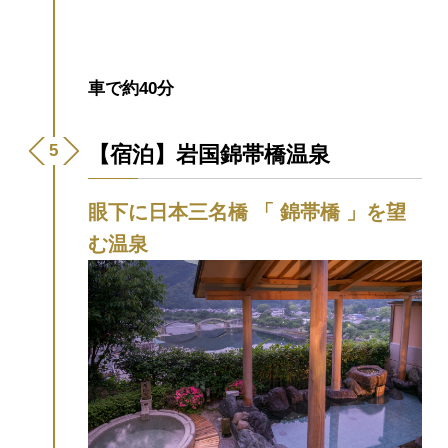
車で約40分
【宿泊】岩国錦帯橋温泉
眼下に日本三名橋 「 錦帯橋 」を望
む温泉