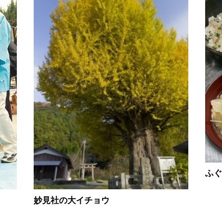
ふ
妙見社の大イチョウ