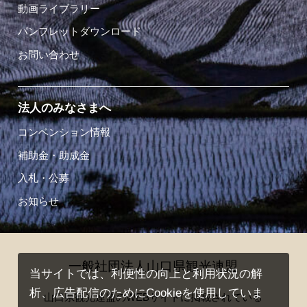
動画ライブラリー
パンフレットダウンロード
お問い合わせ
法人のみなさまへ
コンベンション情報
補助金・助成金
入札・公募
お知らせ
一般社団法人山口県観光連盟
当サイトでは、利便性の向上と利用状況の解
析、広告配信のためにCookieを使用していま
山口県観光連盟のWEBサイトに掲載されている