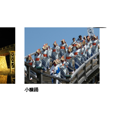
小糠踊
秋の遊覧