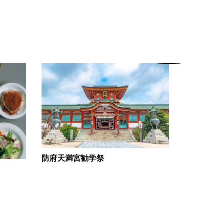
スーパーホ
防府天満宮勧学祭