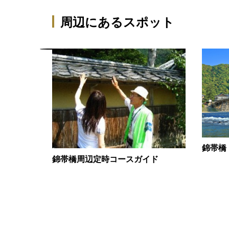
周辺にあるスポット
錦帯橋
錦帯橋周辺定時コースガイド
松がね」