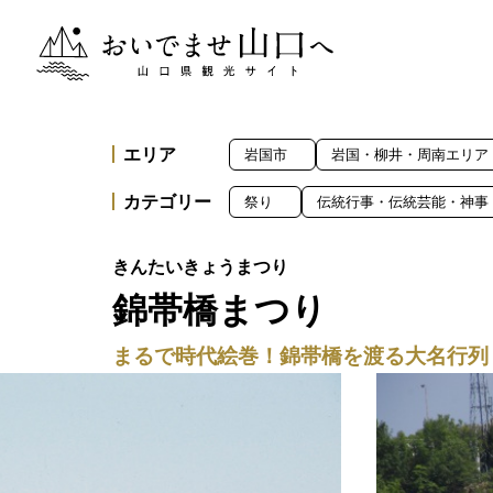
おいでませ山口へー山口県観光サイト
エリア
岩国市
岩国・柳井・周南エリア
カテゴリー
祭り
伝統行事・伝統芸能・神事
錦帯橋まつり
まるで時代絵巻！錦帯橋を渡る大名行列