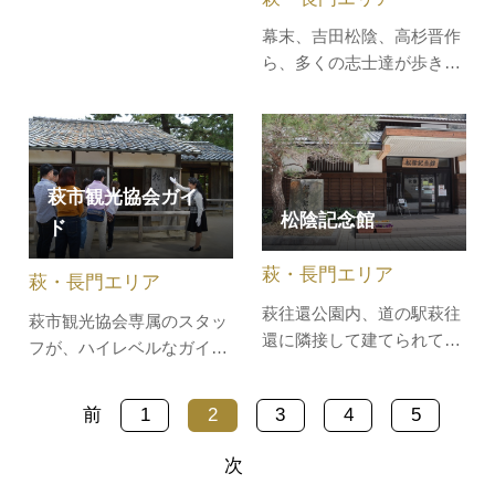
肉や手作り寿司、かき餅な
幕末、吉田松陰、高杉晋作
どを販売しており、食堂も
ら、多くの志士達が歩き、
あります。夏季限定で販売
駆け抜け、明治維新への道
されている、トマトソフト
の礎を築いた歴史街道「赤
クリームが人気です。＼美
間関街道・中道筋」の下関
味しい道の駅グルメがたく
市吉田から萩市明木までの
さん！／山口県内そのほか
萩市観光協会ガイ
全行程５２．８㎞を５つの
の人気の道の駅はこちら
松陰記念館
ステージに分けて歩きま
ド
す。【開催日時】全5ステ
萩・長門エリア
ージ①10月12日（日） 集
萩・長門エリア
合：秋芳洞第…
萩往還公園内、道の駅萩往
萩市観光協会専属のスタッ
還に隣接して建てられてい
フが、ハイレベルなガイド
る松陰記念館。館内には、
で皆さまの旅をより一層深
吉田松陰が全国を旅した行
みのあるものにします。個
前
1
2
3
4
5
程を示す地図や、松下村塾
人・団体、お客様のニーズ
を再現したコーナー、手紙
に合わせて時間いっぱい萩
次
のレプリカなどが展示さ
の見どころをご紹介しま