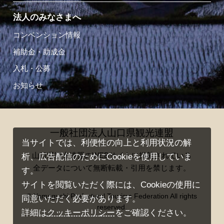
法人のみなさまへ
コンベンション情報
補助金・助成金
入札・公募
お知らせ
一般社団法人山口県観光連盟
当サイトでは、利便性の向上と利用状況の解
山口県観光連盟のWEBサイトに掲載されている
析、広告配信のためにCookieを使用していま
全データについて無断転載・引用を禁じます。
す。
サイトを閲覧いただく際には、Cookieの使用に
© Yamaguchi Prefectural Tourism Federation All rights
同意いただく必要があります。
reserved.
詳細は
クッキーポリシー
をご確認ください。