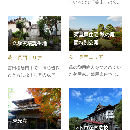
ているので「笠山」の名が
奇岩、断崖、洞門などの見
あります。頂上までドライ
どころが無数にあります。
ブウェイがあり、頂上から
の日本海とそれに浮かぶ
島々を臨むことができま
菊屋家住宅 秋の庭
す。日本海に突出した陸繋
園特別公開
久坂玄瑞誕生地
島をなす玄武岩類からなる
成層火山で、60ｍの火山台
萩・長門エリア
萩・長門エリア
地の上に噴火口があり、火
山丘には小規…
藩の御用商人をつとめてい
吉田松陰門下で、高杉晋作
た菊屋家。菊屋家住宅（国
とともに松下村塾の双壁と
指定重要文化財）は、現存
称せられ、松陰から「防長
する商家としては最古の部
年少第一流」と絶賛され ま
類に属し、400年の歴史が
した。蛤御門の変で負傷
あります。普段は非公開の
し、鷹司邸で自刃しまし
美しい新庭を特別に公開。
た。
この新庭は、明治から昭和
東光寺
期にかけて大規模な作庭を
レトロな木造校
行い現在の庭となったもの