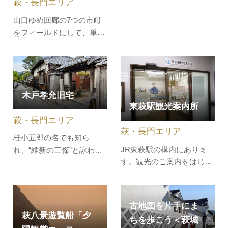
萩・長門エリア
まオシ！LIVE」で紹介され
ました。萩市から車で約30
山口ゆめ回廊の7つの市町
分ほどの場所にある、千体
をフィールドにして、単な
地蔵が有名なお寺。境内に
る謎解きだけでなく、その
は、木彫りの猫や招き猫な
場でしか味わうことのでき
どさまざまな猫の置き物を
ない体験やサービス、食等
はじめ、猫のおみくじやお
を楽しむことができる”謎解
守り、絵馬…
き×まち歩き”イベント。圏
木戸孝允旧宅
域内にちりばめられた全95
東萩駅観光案内所
個のクエストをクリアし
萩・長門エリア
て、"勇者レ…
萩・長門エリア
桂小五郎の名でも知ら
JR東萩駅の構内にありま
れ、“維新の三傑”と詠われ
す。観光のご案内をはじ
た木戸孝允が、20歳まで過
め、交通案内、お宿のご紹
ごした木造2階建て、瓦葺
介等いたします。東萩駅は
きの家。誕生の部屋など12
周辺各地への路線バスの発
部屋があり、当時のままの
古地図を片手にま
着点となっておりますの
姿をよく残しています。幼
萩八景遊覧船「夕
ちを歩こう＜萩城
で、観光の拠点として、お
少時代の手習いの書を表装