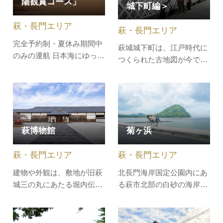
陽観賞コース」
城下町編＞
気軽にお立ち寄り下さい。
した掛け軸、写真などが展
車椅子の貸出しもしていま
示されています。 実…
萩・長門エリア
萩・長門エリア
す。（無料）萩地域で宿泊
される観光のお…
完全予約制・夏休み期間中
萩城城下町は、江戸時代に
のみの運航 日本海にゆっく
つくられた古地図が今でも
りと沈む夕陽を遊覧船から
使えるほど、当時の町割な
ご覧いただけます。赤く染
どがよく保存されていま
まる萩のまちを普段とは違
す。古地図を片手に、世界
った目線で眺めてみません
遺産に登録された町並みを
か？◆運航期間／2026年7
地元ガイドと一緒に歩き、
月1日（水）～8月31日
萩博物館
菊ヶ浜
幕末の風雲児・高杉晋作
（月） ※完全予約制 当
や、維新の三傑・木戸孝允
日の16時までにご予約下…
萩・長門エリア
萩・長門エリア
ゆかりの地などを巡りま
す。［集合場所…
建物や外観は、敷地が旧萩
北長門海岸国定公園内にあ
城三の丸にあたる堀内伝統
る萩市北部の白砂の海岸で
的建造物群保存地区内にあ
す。砂浜からは、国指定史
ることから、かつてこの地
跡萩城跡、沖合いには笠山
区内にあった規模の大きい
や、大島・相島など多くの