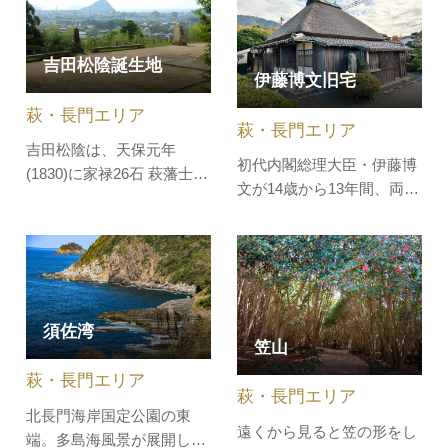
武家屋敷の特徴にならって
島々を眺めることができま
います。萩の歴史・文化発
す。日本の夕陽百選にも選
吉田松陰誕生地
信拠点として、吉田松陰、
ばれるほどのすばらしい景
伊藤博文旧宅
高杉晋作をはじめ幕末維新
観をお楽しみいただけま
萩・長門エリア
関連の実物資料を展示する
す。夏には海水浴を楽しむ
萩・長門エリア
ほか、萩…
ことができ…
吉田松陰は、天保元年
初代内閣総理大臣・伊藤博
(1830)に家禄26石 萩藩士
文が14歳から13年間、両親
杉百合之助の次男としてこ
と住んだ茅葺き平屋建ての
の地で誕生し19歳頃までを
小さな建物。この旧宅は、
過ごしました。萩市内を一
木造茅葺き平屋建ての約29
望できる「団子岩」とよば
坪の小さな家。もとは萩藩
れる高台にあり、風光明媚
の中間 伊藤直右衛門の居宅
な場所です。誕生地そばに
須佐湾
でしたが、安政元年
は吉田松陰・金子重輔の銅
笠山
（1854）に伊藤博文の父・
像があり、海外密航を企て
萩・長門エリア
林十蔵が伊藤家の養子とな
た松陰先生と…
萩・長門エリア
ったため、一…
北長門海岸国定公園の東
遠くから見ると笠の形をし
端。多島海風景が展開し、