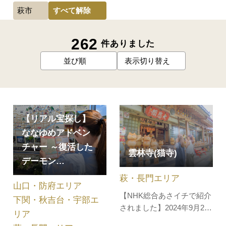
すべて解除
萩市
262
件ありました
並び順
表示切り替え
【リアル宝探し】
ななゆめアドベン
チャー ～復活した
雲林寺(猫寺)
デーモン…
萩・長門エリア
山口・防府エリア
【NHK総合あさイチで紹介
下関・秋吉台・宇部エ
されました】2024年9月25
リア
日(水)放映のあさイチ「い