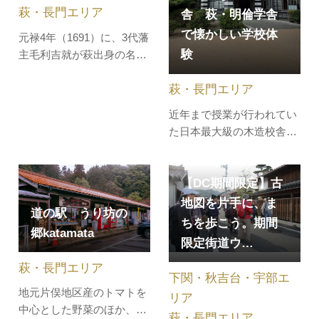
萩・長門エリア
舎 萩・明倫学舎
で、約500…
で懐かしい学校体
元禄4年（1691）に、3代藩
験
主毛利吉就が萩出身の名僧
慧極を開山として創建した
萩・長門エリア
全国屈指の黄檗宗の寺院
で、大照院と並ぶ毛利家の
近年まで授業が行われてい
菩提寺です。総門、三門、
た日本最大級の木造校舎の
鐘楼、大雄宝殿は、いずれ
長い廊下でぞうきんがけの
も国の重要文化財に指定さ
体験や、小学校の教室を再
れており、名刹の面影を残
【DC期間限定】古
現した復元教室で朗唱や書
しています。本堂裏の毛利
道を体験し、昔ながらの食
地図を片手に、ま
家墓所は、…
道の駅 うり坊の
器を使った学校給食を堪
ちを歩こう。期間
郷katamata
能。
限定街道ウ…
萩・長門エリア
下関・秋吉台・宇部エ
地元片俣地区産のトマトを
リア
中心とした野菜のほか、猪
萩・長門エリア