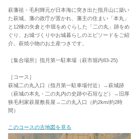
萩藩祖・毛利輝元が日本海に突き出た指月山に築い
た萩城。藩の政庁が置かれ、藩主の住まい「本丸」
と12棟の矢倉と中堀をめぐらした「二の丸」跡をめ
ぐり、お城づくりやお城暮らしのエピソードをご紹
介。萩焼小物のお土産つきです。
［集合場所］指月第一駐車場（萩市堀内83-25)
［コース］
萩城二の丸入口（指月第一駐車場付近）→萩城跡
（萩城の本丸・二の丸内の史跡や石垣など）→旧厚
狭毛利家萩屋敷長屋→二の丸入口（約2km/約2時
間）
このコースの古地図を見る