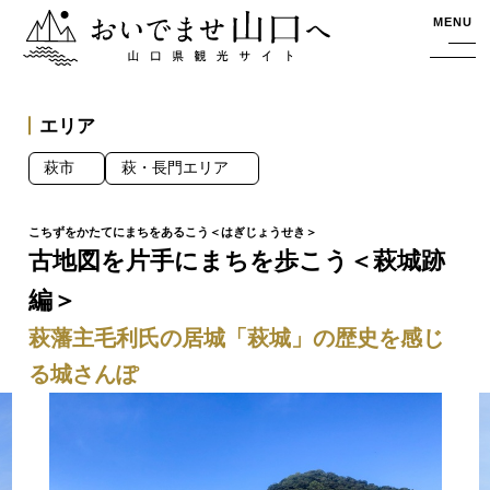
おいでませ山口へー山口県観光サイト
MENU
エリア
萩市
萩・長門エリア
古地図を片手にまちを歩こう＜萩城跡
編＞
萩藩主毛利氏の居城「萩城」の歴史を感じ
る城さんぽ