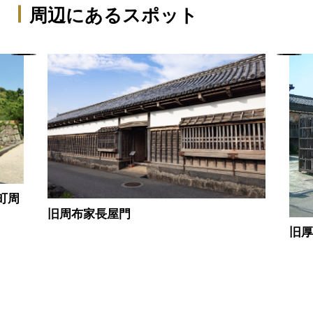
周辺にあるスポット
町周
旧周布家長屋門
旧