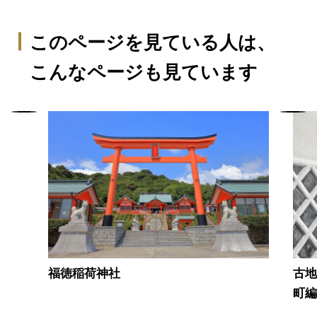
このページを見ている人は、
こんなページも見ています
福徳稲荷神社
古
町