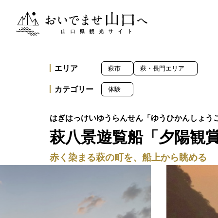
おいでませ山口へー山口県観光サイト
エリア
萩市
萩・長門エリア
カテゴリー
体験
萩八景遊覧船「夕陽観
赤く染まる萩の町を、船上から眺める