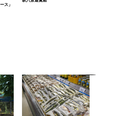
萩八景遊覧船
ース」
萩八景遊
ク HAP