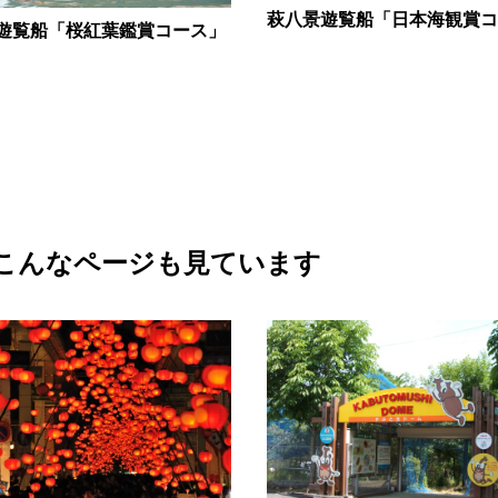
萩八景遊覧船「日本海観賞コ
遊覧船「桜紅葉鑑賞コース」
こんなページも見ています