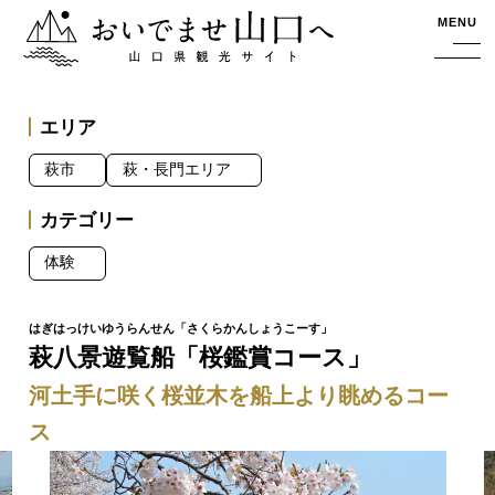
おいでませ山口へー山口県観光サイト
MENU
エリア
萩市
萩・長門エリア
カテゴリー
体験
萩八景遊覧船「桜鑑賞コース」
河土手に咲く桜並木を船上より眺めるコー
ス