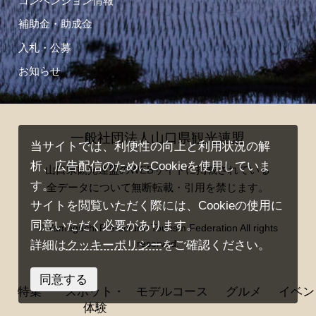
コンベンション情報
補助金・助成金
入札・公募
お知らせ
一般社団法人山口県観光連盟
当サイトでは、利便性の向上と利用状況の解
析、広告配信のためにCookieを使用していま
山口県観光連盟のWEBサイトに掲載されている
す。
全データについて無断転載・引用を禁じます。
サイトを閲覧いただく際には、Cookieの使用に
同意いただく必要があります。
© Yamaguchi Prefectural Tourism Federation All rights
reserved.
詳細は
クッキーポリシー
をご確認ください。
同意する
特集
スポット・
モデルコース
グルメ
イベン
体験