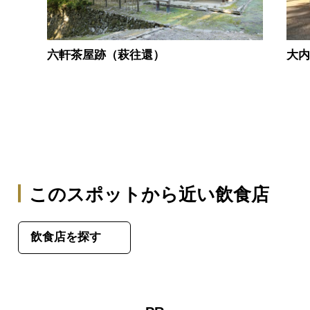
六軒茶屋跡（萩往還）
大
このスポットから近い飲食店
飲食店を探す